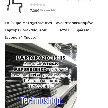
0
out of 5
7.20
€
Με φπα 24%
Επώνυμα Μεταχειρισμένα – Ανακατασκευασμένα –
Laptops Core2duo, AMD, I3, I5, Από 80 Ευρώ Με
Εγγύηση 1 Χρόνο.