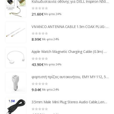
Καλωδιοταινία οθόνης για DELL Inspiron N5040
0
out of 5
21.60
€
Με φπα 24%
VIVANCO ANTENNA CABLE 1.5m COAX PLUG-COAX SOCKET FERRITE 100 dB white
0
out of 5
8.99
€
Με φπα 24%
Apple Watch Magnetic Charging Cable (0.3m) MX2G2ZM/A
0
out of 5
43.90
€
Με φπα 24%
φορτιστή πρίζας αυτοκινήτου, ΕΜΥ MY-112, 5V 2.4α, Universal, 2xUSB, χωρίς καλώδιο - 14400
0
out of 5
9.04
€
Με φπα 24%
3.5mm Male Mini Plug Stereo Audio Cable,Length:1.5M
0
out of 5