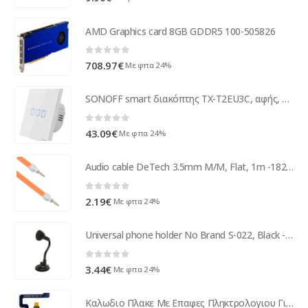
AMD Graphics card 8GB GDDR5 100-505826
0
out of 5
708.97
€
Με φπα 24%
SONOFF smart διακόπτης ΤΧ-T2EU3C, αφής, Wi-Fi, τριπλός, λευκός
0
out of 5
43.09
€
Με φπα 24%
Audio cable DeTech 3.5mm М/М, Flat, 1m -18235
0
out of 5
2.19
€
Με φπα 24%
Universal phone holder No Brand S-022, Black - 17366
0
out of 5
3.44
€
Με φπα 24%
Καλωδιο Πλακε Με Επαφες Πληκτρολογιου Για Motorola K3 OR