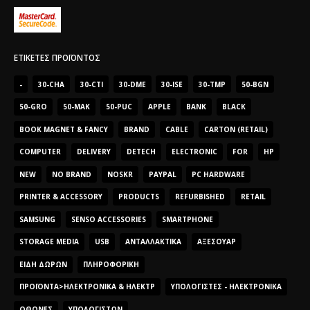
ΕΤΙΚΈΤΕΣ ΠΡΟΪΌΝΤΟΣ
-
30-CHA
30-CTI
30-DME
30-ISE
30-TMP
50-BGN
50-GRO
50-MAK
50-PUC
APPLE
BANK
BLACK
BOOK MAGNET & FANCY
BRAND
CABLE
CARTON (RETAIL)
COMPUTER
DELIVERY
DETECH
ELECTRONIC
FOR
HP
NEW
NO BRAND
NOSKR
PAYPAL
PC HARDWARE
PRINTER & ACCESSORY
PRODUCTS
REFURBISHED
RETAIL
SAMSUNG
SENSO ACCESSORIES
SMARTPHONE
STORAGE MEDIA
USB
ΑΝΤΑΛΛΑΚΤΙΚΆ
ΑΞΕΣΟΥΆΡ
ΕΊΔΗ ΔΏΡΩΝ
ΠΛΗΡΟΦΟΡΙΚΉ
ΠΡΟΪΌΝΤΑ>ΗΛΕΚΤΡΟΝΙΚΆ & ΗΛΕΚΤΡ
ΥΠΟΛΟΓΙΣΤΈΣ - ΗΛΕΚΤΡΟΝΙΚΆ
ΟΘΌΝΕΣ
ΥΠΟΛΟΓΙΣΤΏΝ