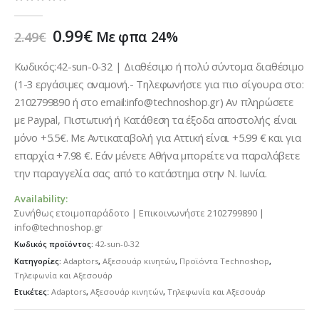
0
out of 5
Original
Η
0.99
€
Με φπα 24%
2.49
€
price
τρέχουσα
was:
τιμή
Κωδικός:42-sun-0-32 | Διαθέσιμο ή πολύ σύντομα διαθέσιμο
2.49€.
είναι:
(1-3 εργάσιμες αναμονή.- Τηλεφωνήστε για πιο σίγουρα στο:
0.99€.
2102799890 ή στο email:info@technoshop.gr) Αν πληρώσετε
με Paypal, Πιστωτική ή Κατάθεση τα έξοδα αποστολής είναι
μόνο +5.5€. Με Αντικαταβολή για Αττική είναι +5.99 € και για
επαρχία +7.98 €. Εάν μένετε Αθήνα μπορείτε να παραλάβετε
την παραγγελία σας από το κατάστημα στην Ν. Ιωνία.
Availability:
Συνήθως ετοιμοπαράδοτο | Επικοινωνήστε 2102799890 |
info@technoshop.gr
Κωδικός προϊόντος:
42-sun-0-32
Κατηγορίες:
Adaptors
,
Αξεσουάρ κινητών
,
Προϊόντα Technoshop
,
Τηλεφωνία και Αξεσουάρ
Ετικέτες:
Adaptors
,
Αξεσουάρ κινητών
,
Τηλεφωνία και Αξεσουάρ