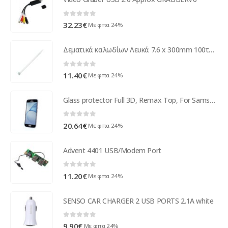
0
out of 5
32.23
€
Με φπα 24%
Δεματικά καλωδίων Λευκά 7.6 x 300mm 100τεμ/Συσκ COM ( 17971 )
0
out of 5
11.40
€
Με φπα 24%
Glass protector Full 3D, Remax Top, For Samsung Galaxy S7 Edge, 0,3mm, Black - 52223
0
out of 5
20.64
€
Με φπα 24%
Advent 4401 USB/Modem Port
0
out of 5
11.20
€
Με φπα 24%
SENSO CAR CHARGER 2 USB PORTS 2.1A white
0
out of 5
9.90
€
Με φπα 24%