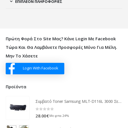
ΕΠΙΠΛΈΟΝ ΠΛΗΡΟΦΟΡΊΕΣ
Πρώτη Φορά Στο Site Μας? Κάνε Login Με Facebook
Τώρα Και Θα Λαμβάνετε Προσφορές Μόνο Για Μέλη.
Μην Το Χάσετε
Login With Facebook
Προϊόντα
Συμβατό Toner Samsung MLT-D116L 3000 Σελίδες
0
out of 5
28.00
€
Με φπα 24%