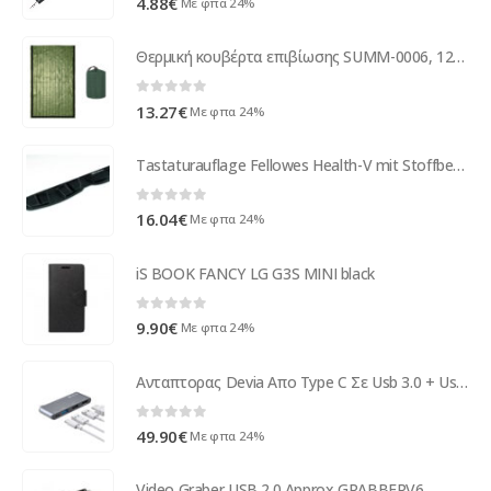
4.88
€
Με φπα 24%
Θερμική κουβέρτα επιβίωσης SUMM-0006, 120 x 120cm, πράσινη
0
out of 5
13.27
€
Με φπα 24%
Tastaturauflage Fellowes Health-V mit Stoffbezug black 9182801
0
out of 5
16.04
€
Με φπα 24%
iS BOOK FANCY LG G3S MINI black
0
out of 5
9.90
€
Με φπα 24%
Ανταπτορας Devia Απο Type C Σε Usb 3.0 + Usb 2.0 + HDMI + PD
0
out of 5
49.90
€
Με φπα 24%
Video Graber USB 2.0 Approx GRABBERV6