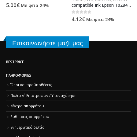
DESKTYPE
,
EPSON
,
ΑΝΑΛΏΣΙΜΑ
,
ΜΕΛΆΝΙΑ ΕΚΤΥΠΩΤΏΝ
0
out of 5
5.00
€
compatible Ink Epson T028401
Με φπα 24%
0
out of 5
4.12
€
Με φπα 24%
Επικοινωνήστε μαζί μας
BESTPRICE
ΠΛΗΡΟΦΟΡΊΕΣ
Όροι και προϋποθέσεις
Πολιτική Επιστροφών / Υπαναχώρηση
Κέντρο απορρήτου
Ρυθμίσεις απορρήτου
Ενημερωτικό δελτίο