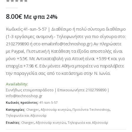
0
out of 5
8.00
€
Με φπα 24%
Κωδικός:41-sun-5-57 | Διαθέσιμο ή πολύ σύντομα διαθέσιμο
(1-3 εργάσιμες αναμονή.- Τηλεφωνήστε για πιο σίγουρα στο:
2102799890 ή στο email:info@technoshop.gr) Αν πληρώσετε
με Paypal, Πιστωτική ή Κατάθεση τα έξοδα αποστολής είναι
μόνο +5.5€. Με Αντικαταβολή για Αττική είναι +5.99 € και για
επαρχία +7.98 €. Εάν μένετε Αθήνα μπορείτε να παραλάβετε
την παραγγελία σας από το κατάστημα στην Ν. Ιωνία.
Availability:
Συνήθως ετοιμοπαράδοτο | Επικοινωνήστε 2102799890 |
info@technoshop.gr
Κωδικός προϊόντος:
41-sun-5-57
Κατηγορίες:
Charger
,
Αξεσουάρ κινητών
,
Προϊόντα Technoshop
,
Τηλεφωνία και Αξεσουάρ
Ετικέτες:
Charger
,
Αξεσουάρ κινητών
,
Τηλεφωνία και Αξεσουάρ