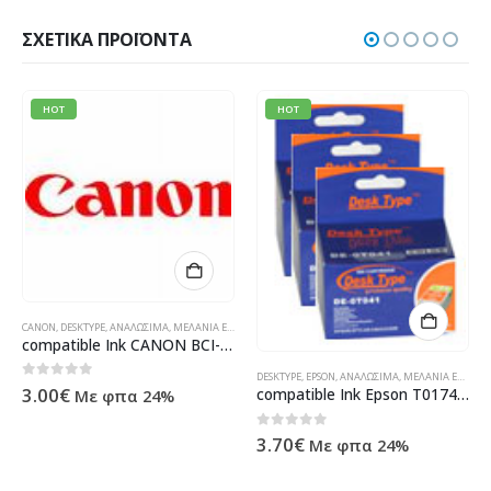
ΣΧΕΤΙΚΆ ΠΡΟΪΌΝΤΑ
HOT
HOT
ΛΆΝΙΑ
CANON
,
ΥΠΟΛΟΓΙΣΤΈΣ - ΗΛΕΚΤΡΟΝΙΚΆ
,
DESKTYPE
,
ΑΝΑΛΏΣΙΜΑ
,
ΜΕΛΆΝΙΑ ΕΚΤΥΠΩΤΏΝ
,
ΠΡΟΪΌΝΤΑ TECHNOSHOP
,
ΣΥΜΒΑΤΆ ΜΕΛΆΝΙ
compatible Ink CANON BCI-3eC
,
ΠΡΟΪΌΝΤΑ TECHNOSHOP
,
ΣΥΜΒΑΤΆ ΜΕΛΆΝΙΑ
,
ΥΠΟΛΟΓΙΣΤΈΣ - ΗΛΕΚΤΡΟΝΙΚΆ
DESKTYPE
,
EPSON
,
ΑΝΑΛΏΣΙΜΑ
,
ΜΕΛΆΝΙΑ ΕΚΤΥΠΩΤΏΝ
0
out of 5
3.00
€
compatible Ink Epson T017401
Με φπα 24%
0
out of 5
3.70
€
Με φπα 24%