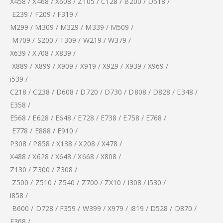
X458 / X468 / X608 / Z105 / C128 / B200 / D518 /
E239 / F209 / F319 /
M299 / M309 / M329 / M339 / M509 /
M709 / S200 / T309 / W219 / W379 /
X639 / X708 / X839 /
X889 / X899 / X909 / X919 / X929 / X939 / X969 /
i539 /
C218 / C238 / D608 / D720 / D730 / D808 / D828 / E348 /
E358 /
E568 / E628 / E648 / E728 / E738 / E758 / E768 /
E778 / E888 / E910 /
P308 / P858 / X138 / X208 / X478 /
X488 / X628 / X648 / X668 / X808 /
Z130 / Z300 / Z308 /
Z500 / Z510 / Z540 / Z700 / ZX10 / i308 / i530 /
i858 /
B600 / D728 / F359 / W399 / X979 / i819 / D528 / D870 /
E368 /