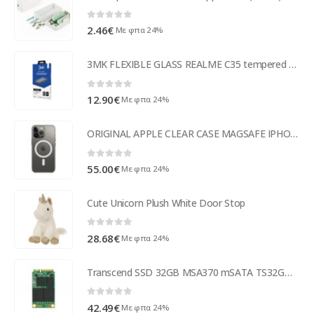
0
out of 5
2.46
€
Με φπα 24%
3MK FLEXIBLE GLASS REALME C35 tempered glass
0
out of 5
12.90
€
Με φπα 24%
ORIGINAL APPLE CLEAR CASE MAGSAFE IPHONE 13 PRO MAX backcover
0
out of 5
55.00
€
Με φπα 24%
Cute Unicorn Plush White Door Stop
0
out of 5
28.68
€
Με φπα 24%
Transcend SSD 32GB MSA370 mSATA TS32GMSA370
0
out of 5
42.49
€
Με φπα 24%