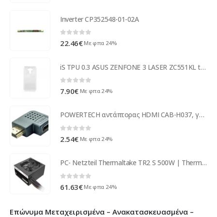
Inverter CP352548-01-02A
0
out of 5
22.46
€
Με φπα 24%
iS TPU 0.3 ASUS ZENFONE 3 LASER ZC551KL trans backcover
0
out of 5
7.90
€
Με φπα 24%
POWERTECH αντάπτορας HDMI CAB-H037, γωνιακός, 90° right, μαύρος
0
out of 5
2.54
€
Με φπα 24%
PC- Netzteil Thermaltake TR2 S 500W | Thermaltake - PS-TRS-0500NPCWEU-2
0
out of 5
61.63
€
Με φπα 24%
Επώνυμα Μεταχειρισμένα – Ανακατασκευασμένα –