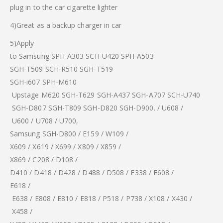
plug in to the car cigarette lighter
4)Great as a backup charger in car
5)Apply
to Samsung SPH-A303 SCH-U420 SPH-A503
SGH-T509 SCH-R510 SGH-T519
SGH-i607 SPH-M610
Upstage M620 SGH-T629 SGH-A437 SGH-A707 SCH-U740
SGH-D807 SGH-T809 SGH-D820 SGH-D900. / U608 /
U600 / U708 / U700,
Samsung SGH-D800 / E159 / W109 /
X609 / X619 / X699 / X809 / X859 /
X869 / C208 / D108 /
D410 / D418 / D428 / D488 / D508 / E338 / E608 /
E618 /
E638 / E808 / E810 / E818 / P518 / P738 / X108 / X430 /
X458 /