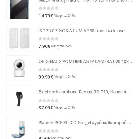
0
out of 5
14.79
€
Με φπα 24%
iS TPU 0.3 NOKIA LUMIA 530 trans backcover
0
out of 5
7.90
€
Με φπα 24%
ORIGINAL XIAOMI IMILAB IP CAMERA C20 1080p white
0
out of 5
39.90
€
Με φπα 24%
Bluetooth earphone Remax RB-T10, Handsfree, Διαφορετικά χρώματα - 20391
0
out of 5
37.05
€
Με φπα 24%
Platinet PCK03 LCD Κιτ gel υγρό καθαρισμού + πανάκι με μικροϊνες 200ml ( 10237 )
0
out of 5
9.50
€
Με φπα 24%