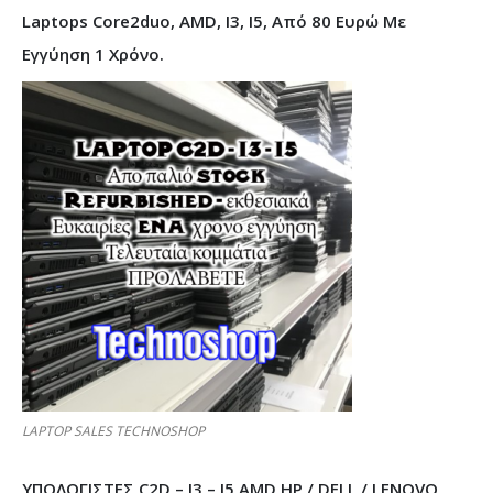
Laptops Core2duo, AMD, I3, I5, Από 80 Ευρώ Με
Εγγύηση 1 Χρόνο.
LAPTOP SALES TECHNOSHOP
ΥΠΟΛΟΓΙΣΤΕΣ C2D – I3 – I5 AMD HP / DELL / LENOVO