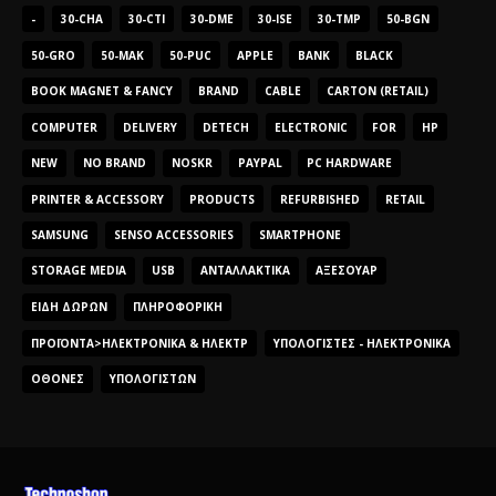
-
30-CHA
30-CTI
30-DME
30-ISE
30-TMP
50-BGN
50-GRO
50-MAK
50-PUC
APPLE
BANK
BLACK
BOOK MAGNET & FANCY
BRAND
CABLE
CARTON (RETAIL)
COMPUTER
DELIVERY
DETECH
ELECTRONIC
FOR
HP
NEW
NO BRAND
NOSKR
PAYPAL
PC HARDWARE
PRINTER & ACCESSORY
PRODUCTS
REFURBISHED
RETAIL
SAMSUNG
SENSO ACCESSORIES
SMARTPHONE
STORAGE MEDIA
USB
ΑΝΤΑΛΛΑΚΤΙΚΆ
ΑΞΕΣΟΥΆΡ
ΕΊΔΗ ΔΏΡΩΝ
ΠΛΗΡΟΦΟΡΙΚΉ
ΠΡΟΪΌΝΤΑ>ΗΛΕΚΤΡΟΝΙΚΆ & ΗΛΕΚΤΡ
ΥΠΟΛΟΓΙΣΤΈΣ - ΗΛΕΚΤΡΟΝΙΚΆ
ΟΘΌΝΕΣ
ΥΠΟΛΟΓΙΣΤΏΝ