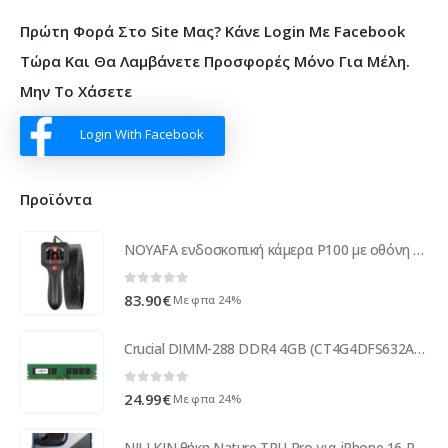
Πρώτη Φορά Στο Site Μας? Κάνε Login Με Facebook
Τώρα Και Θα Λαμβάνετε Προσφορές Μόνο Για Μέλη.
Μην Το Χάσετε
Login With Facebook
Προϊόντα
NOYAFA ενδοσκοπική κάμερα P100 με οθόνη απεικόνισης, LED, 10m, IP67
0
out of 5
83.90
€
Με φπα 24%
Crucial DIMM-288 DDR4 4GB (CT4G4DFS632A) Micron CT4G4DFS632A
0
out of 5
24.99
€
Με φπα 24%
NILLKIN θήκη Nature TPU Pro για iPhone 16 Pro Max, διάφανη-μπλε