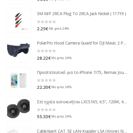
3M M/F 2RCA Plug To 2RCA Jack Nickel ( 11719 )
0
out of 5
2.25
€
Με φπα 24%
PolarPro Hood Camera Guard for DJI Mavic 2 Pro MVC-HOOD
0
out of 5
28.22
€
Με φπα 24%
Προστατευτικό για το iPhone 7/7S, Remax Journey, αδιάβροχο, λεπτός, Μαύρο - 51497
0
out of 5
22.20
€
Με φπα 24%
Σετ ηχεία αυτοκινήτου LXCS165, 6.5", 120W, 4 Ohm, 2 δρόμων
0
out of 5
55.33
€
Με φπα 24%
CableXpert CAT. 5E LAN-Koppler LSA (Krone) NCA-LSAU5E-01