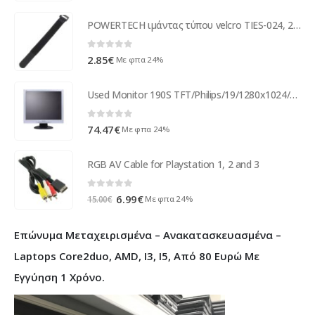
POWERTECH ιμάντας τύπου velcro TIES-024, 20x2cm, μαύρος, 10τμχ
0
out of 5
2.85
€
Με φπα 24%
Used Monitor 190S TFT/Philips/19/1280x1024/Black/D-SUB & DVI-D ( 53121 )
0
out of 5
74.47
€
Με φπα 24%
RGB AV Cable for Playstation 1, 2 and 3
0
out of 5
Original
Η
6.99
€
Με φπα 24%
15.00
€
price
τρέχουσα
was:
τιμή
Επώνυμα Μεταχειρισμένα – Ανακατασκευασμένα –
15.00€.
είναι:
6.99€.
Laptops Core2duo, AMD, I3, I5, Από 80 Ευρώ Με
Εγγύηση 1 Χρόνο.