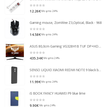
0
out of 5
12.26
€
Με φπα 24%
Gaming mouse, ZornWee Z3,Optical, Black - 968
0
out of 5
14.58
€
Με φπα 24%
ASUS 80,0cm Gaming VG328H1B TUF DP+HDMI WQHD Spk Curved 1ms 90LM0681-B01170
0
out of 5
435.34
€
Με φπα 24%
SENSO LIQUID XIAOMI REDMI NOTE 9 black backcover
0
out of 5
11.99
€
Με φπα 24%
iS BOOK FANCY HUAWEI P9 blue lime
0
out of 5
9.90
€
Με φπα 24%