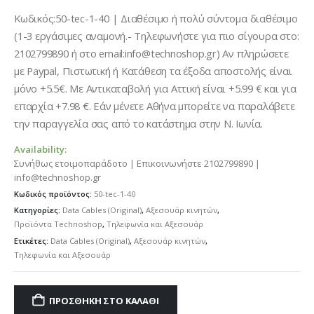
Κωδικός:50-tec-1-40 | Διαθέσιμο ή πολύ σύντομα διαθέσιμο
(1-3 εργάσιμες αναμονή.- Τηλεφωνήστε για πιο σίγουρα στο:
2102799890 ή στο email:info@technoshop.gr) Αν πληρώσετε
με Paypal, Πιστωτική ή Κατάθεση τα έξοδα αποστολής είναι
μόνο +5.5€. Με Αντικαταβολή για Αττική είναι +5.99 € και για
επαρχία +7.98 €. Εάν μένετε Αθήνα μπορείτε να παραλάβετε
την παραγγελία σας από το κατάστημα στην Ν. Ιωνία.
Availability:
Συνήθως ετοιμοπαράδοτο | Επικοινωνήστε 2102799890 |
info@technoshop.gr
Κωδικός προϊόντος:
50-tec-1-40
Κατηγορίες:
Data Cables (Original)
,
Αξεσουάρ κινητών
,
Προϊόντα Technoshop
,
Τηλεφωνία και Αξεσουάρ
Ετικέτες:
Data Cables (Original)
,
Αξεσουάρ κινητών
,
Τηλεφωνία και Αξεσουάρ
ΠΡΟΣΘΉΚΗ ΣΤΟ ΚΑΛΆΘΙ