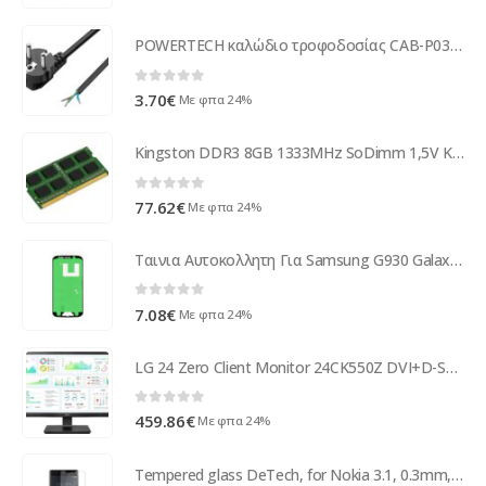
POWERTECH καλώδιο τροφοδοσίας CAB-P038, CCS, 3x 0.75mm², 1.8m, μαύρο
0
out of 5
3.70
€
Με φπα 24%
Kingston DDR3 8GB 1333MHz SoDimm 1,5V KCP313SD8/8
0
out of 5
77.62
€
Με φπα 24%
Ταινια Αυτοκολλητη Για Samsung G930 Galaxy S7
0
out of 5
7.08
€
Με φπα 24%
LG 24 Zero Client Monitor 24CK550Z DVI+D-Sub+USB black IPS 24CK550Z-BP
0
out of 5
459.86
€
Με φπα 24%
Tempered glass DeTech, for Nokia 3.1, 0.3mm, Transparent - 52481