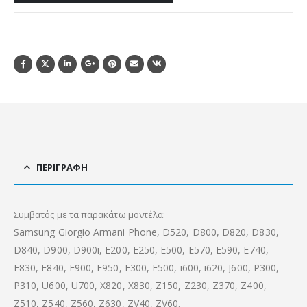
ΠΕΡΙΓΡΑΦΉ
Συμβατός με τα παρακάτω μοντέλα:
Samsung Giorgio Armani Phone, D520, D800, D820, D830,
D840, D900, D900i, E200, E250, E500, E570, E590, E740,
E830, E840, E900, E950, F300, F500, i600, i620, J600, P300,
P310, U600, U700, X820, X830, Z150, Z230, Z370, Z400,
Z510, Z540, Z560, Z630, ZV40, ZV60.