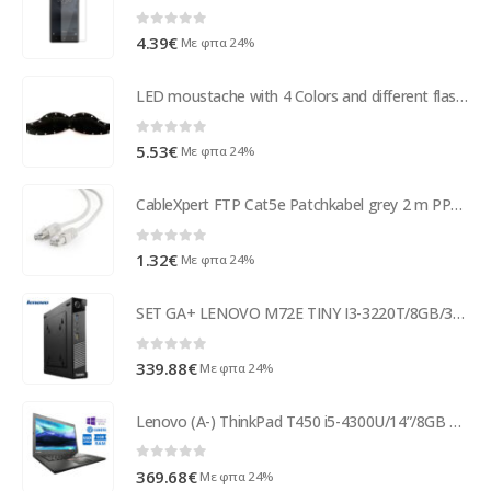
0
out of 5
4.39
€
Με φπα 24%
LED moustache with 4 Colors and different flash Lights
0
out of 5
5.53
€
Με φπα 24%
CableXpert FTP Cat5e Patchkabel grey 2 m PP22-2M
0
out of 5
1.32
€
Με φπα 24%
SET GA+ LENOVO M72E TINY I3-3220T/8GB/320GB
0
out of 5
339.88
€
Με φπα 24%
Lenovo (A-) ThinkPad T450 i5-4300U/14”/8GB DDR3/240GB SSD/No ODD/Camera/10P Grade A- Refurbished Lap ( 97715 )
0
out of 5
369.68
€
Με φπα 24%