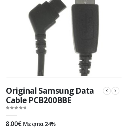
Original Samsung Data
Cable PCB200BBE
0
out of 5
8.00
€
Με φπα 24%