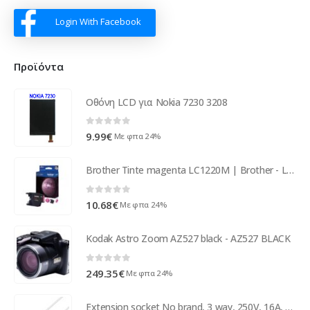
Login With Facebook
Προϊόντα
Οθόνη LCD για Nokia 7230 3208
0
out of 5
9.99
€
Με φπα 24%
Brother Tinte magenta LC1220M | Brother - LC1220M
0
out of 5
10.68
€
Με φπα 24%
Kodak Astro Zoom AZ527 black - AZ527 BLACK
0
out of 5
249.35
€
Με φπα 24%
Extension socket No brand, 3 way, 250V, 16A, Cable, 5m., With switch, White - 17876