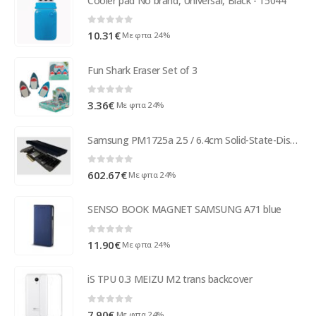
Cooler pad No brand, Universal, Black - 15044
0
out of 5
10.31
€
Με φπα 24%
Fun Shark Eraser Set of 3
0
out of 5
3.36
€
Με φπα 24%
Samsung PM1725a 2.5 / 6.4cm Solid-State-Disk 1.6TB Intern MZWLL1T6HEHP
0
out of 5
602.67
€
Με φπα 24%
SENSO BOOK MAGNET SAMSUNG A71 blue
0
out of 5
11.90
€
Με φπα 24%
iS TPU 0.3 MEIZU M2 trans backcover
0
out of 5
7.90
€
Με φπα 24%