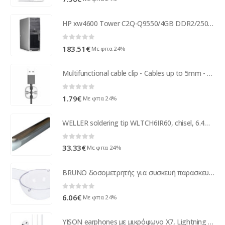
HP xw4600 Tower C2Q-Q9550/4GB DDR2/250GB/Κάρτα Γραφικών/DVD/7P Grade A Workstation Refurbished PC ( 53192 )
0
out of 5
183.51
€
Με φπα 24%
Multifunctional cable clip - Cables up to 5mm - Gray
0
out of 5
1.79
€
Με φπα 24%
WELLER soldering tip WLTCH6IR60, chisel, 6.4mm, 3τμχ
0
out of 5
33.33
€
Με φπα 24%
BRUNO δοσομετρητής για συσκευή παρασκευής ποπ-κορν BRN-0085
0
out of 5
6.06
€
Με φπα 24%
YISON earphones με μικρόφωνο X7, Lightning σύνδεση, Φ14mm, 1.2m, λευκά