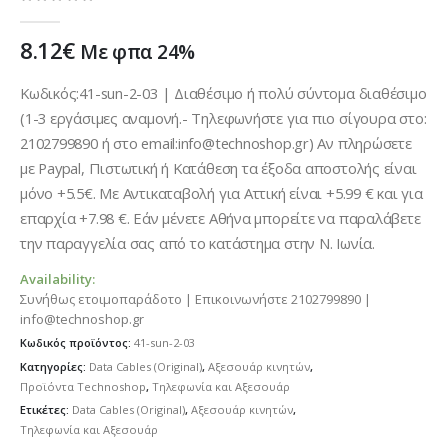
0
out of 5
8.12
€
Με φπα 24%
Κωδικός:41-sun-2-03 | Διαθέσιμο ή πολύ σύντομα διαθέσιμο
(1-3 εργάσιμες αναμονή.- Τηλεφωνήστε για πιο σίγουρα στο:
2102799890 ή στο email:info@technoshop.gr) Αν πληρώσετε
με Paypal, Πιστωτική ή Κατάθεση τα έξοδα αποστολής είναι
μόνο +5.5€. Με Αντικαταβολή για Αττική είναι +5.99 € και για
επαρχία +7.98 €. Εάν μένετε Αθήνα μπορείτε να παραλάβετε
την παραγγελία σας από το κατάστημα στην Ν. Ιωνία.
Availability:
Συνήθως ετοιμοπαράδοτο | Επικοινωνήστε 2102799890 |
info@technoshop.gr
Κωδικός προϊόντος:
41-sun-2-03
Κατηγορίες:
Data Cables (Original)
,
Αξεσουάρ κινητών
,
Προϊόντα Technoshop
,
Τηλεφωνία και Αξεσουάρ
Ετικέτες:
Data Cables (Original)
,
Αξεσουάρ κινητών
,
Τηλεφωνία και Αξεσουάρ