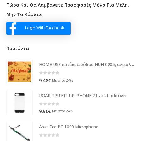
Τώρα Και Θα Λαμβάνετε Προσφορές Μόνο Για Μέλη.
Μην Το Χάσετε
Login With Facebook
Προϊόντα
HOME USE πατάκι εισόδου HUH-0205, αντιολισθητικό, 60x40cm, 8mm πάχος, καφέ
0
out of 5
9.48
€
Με φπα 24%
ROAR TPU FIT UP IPHONE 7 black backcover
0
out of 5
9.90
€
Με φπα 24%
Asus Eee PC 1000 Microphone
0
out of 5