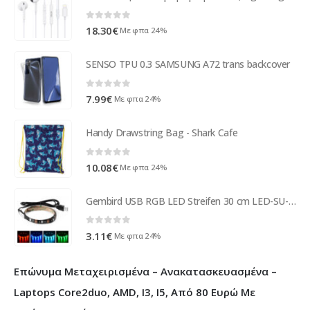
0
out of 5
18.30
€
Με φπα 24%
SENSO TPU 0.3 SAMSUNG A72 trans backcover
0
out of 5
7.99
€
Με φπα 24%
Handy Drawstring Bag - Shark Cafe
0
out of 5
10.08
€
Με φπα 24%
Gembird USB RGB LED Streifen 30 cm LED-SU-RGB30-01
0
out of 5
3.11
€
Με φπα 24%
Επώνυμα Μεταχειρισμένα – Ανακατασκευασμένα –
Laptops Core2duo, AMD, I3, I5, Από 80 Ευρώ Με