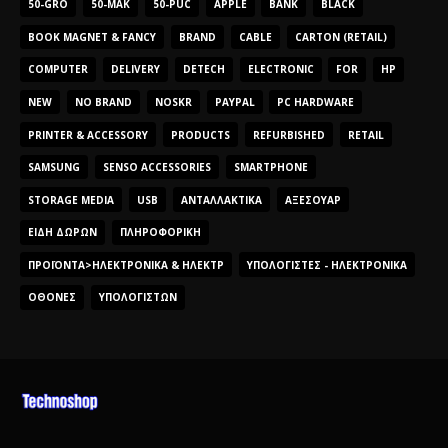
50-GRO
50-MAK
50-PUC
APPLE
BANK
BLACK
BOOK MAGNET & FANCY
BRAND
CABLE
CARTON (RETAIL)
COMPUTER
DELIVERY
DETECH
ELECTRONIC
FOR
HP
NEW
NO BRAND
NOSKR
PAYPAL
PC HARDWARE
PRINTER & ACCESSORY
PRODUCTS
REFURBISHED
RETAIL
SAMSUNG
SENSO ACCESSORIES
SMARTPHONE
STORAGE MEDIA
USB
ΑΝΤΑΛΛΑΚΤΙΚΆ
ΑΞΕΣΟΥΆΡ
ΕΊΔΗ ΔΏΡΩΝ
ΠΛΗΡΟΦΟΡΙΚΉ
ΠΡΟΪΌΝΤΑ>ΗΛΕΚΤΡΟΝΙΚΆ & ΗΛΕΚΤΡ
ΥΠΟΛΟΓΙΣΤΈΣ - ΗΛΕΚΤΡΟΝΙΚΆ
ΟΘΌΝΕΣ
ΥΠΟΛΟΓΙΣΤΏΝ