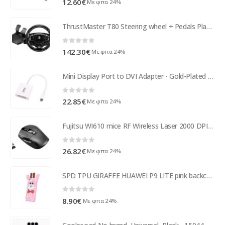
12.60
€
Με φπα 24%
ThrustMaster T80 Steering wheel + Pedals Playstation 3 - PlayStation 4 Black 4160598
0
out of 5
142.30
€
Με φπα 24%
Mini Display Port to DVI Adapter - Gold-Plated - White
0
out of 5
22.85
€
Με φπα 24%
Fujitsu WI610 mice RF Wireless Laser 2000 DPI Ambidextrous Black S26381-K460-L100
0
out of 5
26.82
€
Με φπα 24%
SPD TPU GIRAFFE HUAWEI P9 LITE pink backcover
0
out of 5
8.90
€
Με φπα 24%