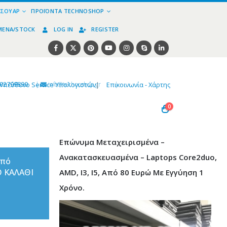
ΕΣΟΥΆΡ
ΠΡΟΪΌΝΤΑ TECHNOSHOP
ΜΈΝΑ/STOCK
LOG IN
REGISTER
02799890
|
info@technoshop,gr
|
Υπεύθυνο Service Υπολογιστών
|
Επικοινωνία - Χάρτης
0
Επώνυμα Μεταχειρισμένα –
Ανακατασκευασμένα – Laptops Core2duo,
από
Ο ΚΑΛΑΘΙ
AMD, I3, I5, Από 80 Ευρώ Με Εγγύηση 1
Χρόνο.