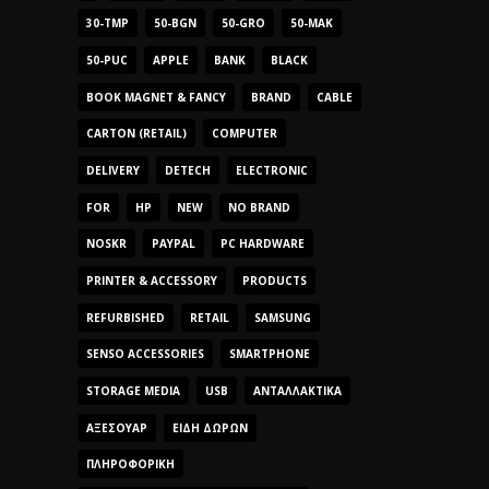
30-TMP
50-BGN
50-GRO
50-MAK
50-PUC
APPLE
BANK
BLACK
BOOK MAGNET & FANCY
BRAND
CABLE
CARTON (RETAIL)
COMPUTER
DELIVERY
DETECH
ELECTRONIC
FOR
HP
NEW
NO BRAND
NOSKR
PAYPAL
PC HARDWARE
PRINTER & ACCESSORY
PRODUCTS
REFURBISHED
RETAIL
SAMSUNG
SENSO ACCESSORIES
SMARTPHONE
STORAGE MEDIA
USB
ΑΝΤΑΛΛΑΚΤΙΚΆ
ΑΞΕΣΟΥΆΡ
ΕΊΔΗ ΔΏΡΩΝ
ΠΛΗΡΟΦΟΡΙΚΉ