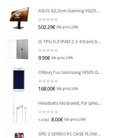
ASUS 62,2cm Gaming VG259QM TUF 90LM0530-B02370
0
out of 5
502.29
€
Με φπα 24%
iS TPU 0.3 IPAD 2 3 4 trans backcover
0
out of 5
9.90
€
Με φπα 24%
Οθονη Για Samsung i9505 Galaxy S4 Με Τζαμι και Frame Ασπρο Grade A
0
out of 5
168.00
€
Με φπα 24%
Headsets No brand, For Iphone X, Lightning, Without microphone, White - 20405
0
out of 5
Original
Η
8.00
€
Με φπα 24%
14.96
€
price
τρέχουσα
was:
τιμή
SPD 2 SENSO PC CASE FLOWER1 HUAWEI P30 PRO SPECIAL EDITION backcover