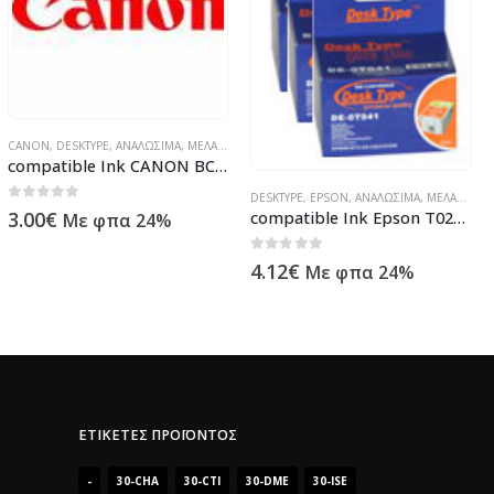
,
ΠΡΟΪΌΝΤΑ TECHNOSHOP
,
ΣΥΜΒΑΤΆ ΜΕΛΆΝΙΑ
,
ΥΠΟΛΟΓΙΣΤΈΣ - ΗΛΕΚΤΡΟΝΙΚΆ
ΑΤΆ ΜΕΛΆΝΙΑ
DESKTYPE
,
EPSON
,
ΥΠΟΛΟΓΙΣΤΈΣ - ΗΛΕΚΤΡΟΝΙΚΆ
,
ΑΝΑΛΏΣΙΜΑ
,
ΜΕΛΆΝΙΑ ΕΚΤΥΠΩΤΏΝ
DESKTYPE
,
,
ΠΡΟΪΌΝΤΑ TECHNOSHOP
EPSON
,
ΑΝΑΛΏΣΙΜΑ
,
ΜΕΛΆΝΙΑ ΕΚΤΥΠΩΤΏΝ
,
ΣΥΜΒΑ
compatible Ink Epson T028401
compatible Ink Epson T008401
0
out of 5
0
out of 5
4.12
€
4.12
€
Με φπα 24%
Με φπα 24%
ΕΤΙΚΈΤΕΣ ΠΡΟΪΌΝΤΟΣ
-
30-CHA
30-CTI
30-DME
30-ISE