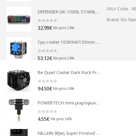
SKU/ Code : 4
DEFENDER GK-150DL STAINLESS STEEL WIRED STALKER MECHANICAL GAMING KEYBOARD black
Brand: No Na
0
out of 5
32.99
€
Με φπα 24%
Cpu cooler 103X94X135mm Deep Cool Ice Blade 200M - 63011
0
out of 5
53.12
€
Με φπα 24%
Be Quiet Cooler Dark Rock Pro 4 BK022
0
out of 5
94.50
€
Με φπα 24%
POWERTECH mini μικρόφωνο CAB-J041, stereo, 3.5mm
0
out of 5
4.55
€
Με φπα 24%
NILLKIN θήκη Super Frosted Shield Pro για Xiaomi 14, μαύρη