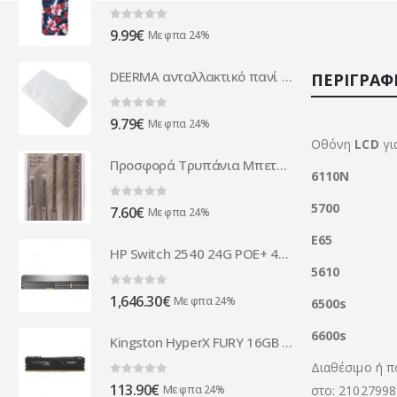
14.96€.
είναι:
8.00€.
0
out of 5
9.99
€
Με φπα 24%
DEERMA ανταλλακτικό πανί καθαρισμού για ατμοκαθαριστή ZQ610
ΠΕΡΙΓΡΑΦ
0
out of 5
9.79
€
Με φπα 24%
Οθόνη
LCD
γι
Προσφορά Τρυπάνια Μπετό 5τμχ
6110N
5700
0
out of 5
7.60
€
Με φπα 24%
E65
HP Switch 2540 24G POE+ 4SFP+ - JL356A
5610
0
out of 5
1,646.30
€
Με φπα 24%
6500s
6600s
Kingston HyperX FURY 16GB 1x16GB DDR4 3200MHz 288-pin DIMM HX432C16FB3/16
Διαθέσιμο ή π
0
out of 5
113.90
€
Με φπα 24%
στο: 21027998