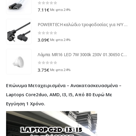
0
out of 5
7.11
€
Με φπα 24%
POWERTECH καλώδιο τροφοδοσίας για Η/Υ CAB-P015, 90°, 3 Pin, 1.5m, μαύρο
0
out of 5
3.09
€
Με φπα 24%
Λάμπα MR16 LED 7W 3000k 230V 01.30650 COM ( 13216 )
0
out of 5
3.75
€
Με φπα 24%
Επώνυμα Μεταχειρισμένα – Ανακατασκευασμένα –
Laptops Core2duo, AMD, I3, I5, Από 80 Ευρώ Με
Εγγύηση 1 Χρόνο.