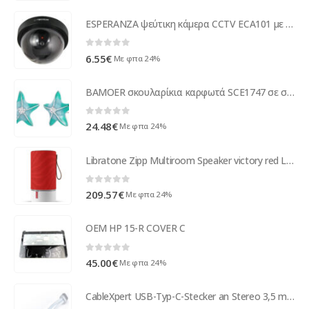
ESPERANZA ψεύτικη κάμερα CCTV ECA101 με LED, μαύρη
0
out of 5
6.55
€
Με φπα 24%
BAMOER σκουλαρίκια καρφωτά SCE1747 σε σχήμα κοχύλι, ασήμι 925, βεραμάν
0
out of 5
24.48
€
Με φπα 24%
Libratone Zipp Multiroom Speaker victory red LH0032010EU2003
0
out of 5
209.57
€
Με φπα 24%
OEM HP 15-R COVER C
0
out of 5
45.00
€
Με φπα 24%
CableXpert USB-Typ-C-Stecker an Stereo 3,5 mm Audio-Adapter CCA-UC3.5F-02