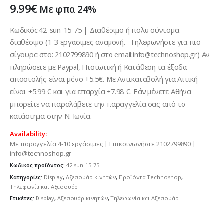
9.99
€
Με φπα 24%
Κωδικός:42-sun-15-75 | Διαθέσιμο ή πολύ σύντομα
διαθέσιμο (1-3 εργάσιμες αναμονή.- Τηλεφωνήστε για πιο
σίγουρα στο: 2102799890 ή στο email:info@technoshop.gr) Αν
πληρώσετε με Paypal, Πιστωτική ή Κατάθεση τα έξοδα
αποστολής είναι μόνο +5.5€. Με Αντικαταβολή για Αττική
είναι +5.99 € και για επαρχία +7.98 €. Εάν μένετε Αθήνα
μπορείτε να παραλάβετε την παραγγελία σας από το
κατάστημα στην Ν. Ιωνία.
Availability:
Με παραγγελία 4-10 εργάσιμες | Επικοινωνήστε 2102799890 |
info@technoshop.gr
Κωδικός προϊόντος:
42-sun-15-75
Κατηγορίες:
Display
,
Αξεσουάρ κινητών
,
Προϊόντα Technoshop
,
Τηλεφωνία και Αξεσουάρ
Ετικέτες:
Display
,
Αξεσουάρ κινητών
,
Τηλεφωνία και Αξεσουάρ