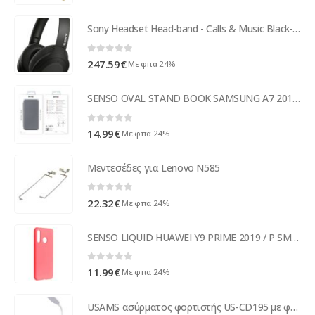
Sony Headset Head-band - Calls & Music Black-Binaural - 1.2 m WHH910NB.CE7
0
out of 5
247.59
€
Με φπα 24%
SENSO OVAL STAND BOOK SAMSUNG A7 2018 titanium
0
out of 5
14.99
€
Με φπα 24%
Μεντεσέδες για Lenovo N585
0
out of 5
22.32
€
Με φπα 24%
SENSO LIQUID HUAWEI Y9 PRIME 2019 / P SMART Z / HONOR 9X somon backcover
0
out of 5
11.99
€
Με φπα 24%
USAMS ασύρματος φορτιστής US-CD195 με φωτιστικό, 4 σε 1, 15W, λευκός