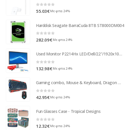
0
out of 5
55.03
€
Με φπα 24%
Harddisk Seagate BarraCuda 8TB ST8000DM004
0
out of 5
282.09
€
Με φπα 24%
Used Monitor P2214Hx LED/Dell/22"/1920x1080/Wide/Silver/Black/D-SUB & DVI-D & DP & USB Hub ( 51215 )
0
out of 5
132.98
€
Με φπα 24%
Gaming combo, Mouse & Keyboard, Dragon War, Sencari, GKM-001, Black - 6093
0
out of 5
42.95
€
Με φπα 24%
Fun Glasses Case - Tropical Designs
0
out of 5
12.32
€
Με φπα 24%