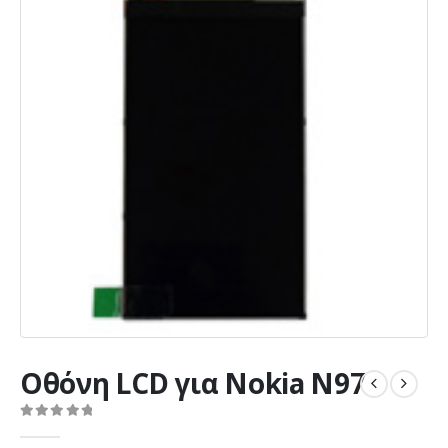
Οθόνη LCD για Nokia N97
0
out of 5