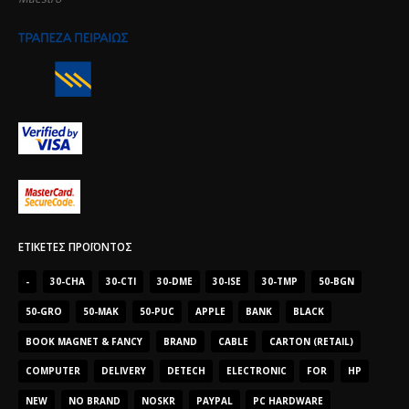
ΕΤΙΚΈΤΕΣ ΠΡΟΪΌΝΤΟΣ
-
30-CHA
30-CTI
30-DME
30-ISE
30-TMP
50-BGN
50-GRO
50-MAK
50-PUC
APPLE
BANK
BLACK
BOOK MAGNET & FANCY
BRAND
CABLE
CARTON (RETAIL)
COMPUTER
DELIVERY
DETECH
ELECTRONIC
FOR
HP
NEW
NO BRAND
NOSKR
PAYPAL
PC HARDWARE