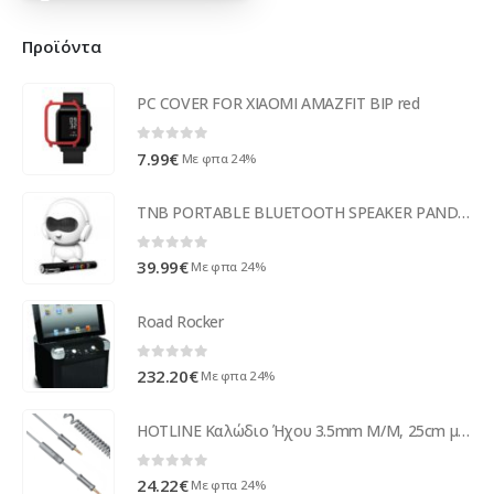
Προϊόντα
PC COVER FOR XIAOMI AMAZFIT BIP red
0
out of 5
7.99
€
Με φπα 24%
TNB PORTABLE BLUETOOTH SPEAKER PANDA CUSTOMABLE
0
out of 5
39.99
€
Με φπα 24%
Road Rocker
0
out of 5
232.20
€
Με φπα 24%
HOTLINE Καλώδιο Ήχου 3.5mm Μ/Μ, 25cm με Μικρόφωνο, ελαστικό, ΟΕΜ - 18234
0
out of 5
24.22
€
Με φπα 24%