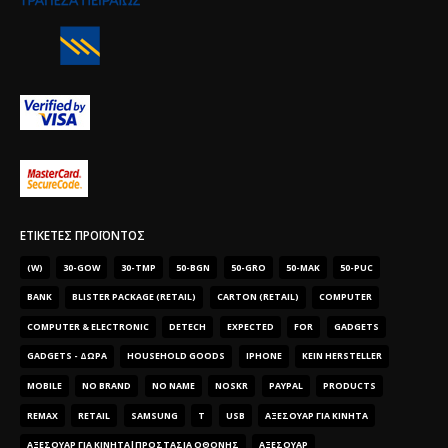
ΕΤΙΚΈΤΕΣ ΠΡΟΪΌΝΤΟΣ
(W)
30-GOW
30-TMP
50-BGN
50-GRO
50-MAK
50-PUC
BANK
BLISTER PACKAGE (RETAIL)
CARTON (RETAIL)
COMPUTER
COMPUTER & ELECTRONIC
DETECH
EXPECTED
FOR
GADGETS
GADGETS - ΔΏΡΑ
HOUSEHOLD GOODS
IPHONE
KEIN HERSTELLER
MOBILE
NO BRAND
NO NAME
NOSKR
PAYPAL
PRODUCTS
REMAX
RETAIL
SAMSUNG
T
USB
ΑΞΕΣΟΥΑΡ ΓΙΑ ΚΙΝΗΤΑ
ΑΞΕΣΟΥΑΡ ΓΙΑ ΚΙΝΗΤΑ|ΠΡΟΣΤΑΣΊΑ ΟΘΌΝΗΣ
ΑΞΕΣΟΥΆΡ