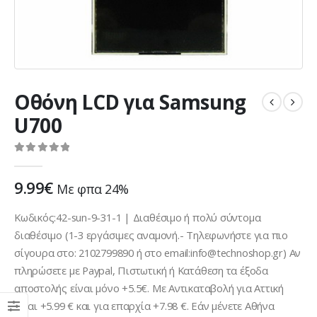
Οθόνη LCD για Samsung
U700
0
out of 5
9.99
€
Με φπα 24%
Κωδικός:42-sun-9-31-1 | Διαθέσιμο ή πολύ σύντομα
διαθέσιμο (1-3 εργάσιμες αναμονή.- Τηλεφωνήστε για πιο
σίγουρα στο: 2102799890 ή στο email:info@technoshop.gr) Αν
πληρώσετε με Paypal, Πιστωτική ή Κατάθεση τα έξοδα
αποστολής είναι μόνο +5.5€. Με Αντικαταβολή για Αττική
είναι +5.99 € και για επαρχία +7.98 €. Εάν μένετε Αθήνα