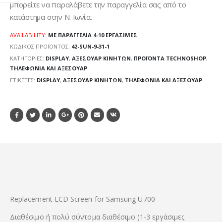
μπορείτε να παραλάβετε την παραγγελία σας από το
κατάστημα στην Ν. Ιωνία.
AVAILABILITY:
ΜΕ ΠΑΡΑΓΓΕΛΊΑ 4-10 ΕΡΓΆΣΙΜΕΣ
ΚΩΔΙΚΌΣ ΠΡΟΪΌΝΤΟΣ:
42-SUN-9-31-1
ΚΑΤΗΓΟΡΊΕΣ:
DISPLAY
,
ΑΞΕΣΟΥΆΡ ΚΙΝΗΤΏΝ
,
ΠΡΟΪΌΝΤΑ TECHNOSHOP
,
ΤΗΛΕΦΩΝΊΑ ΚΑΙ ΑΞΕΣΟΥΆΡ
ΕΤΙΚΈΤΕΣ:
DISPLAY
,
ΑΞΕΣΟΥΆΡ ΚΙΝΗΤΏΝ
,
ΤΗΛΕΦΩΝΊΑ ΚΑΙ ΑΞΕΣΟΥΆΡ
Replacement LCD Screen for Samsung U700
Διαθέσιμο ή πολύ σύντομα διαθέσιμο (1-3 εργάσιμες