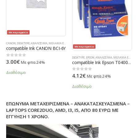
Με παραγγελία
CANON
,
DESKTYPE
,
ΑΝΑΛΏΣΙΜΑ
,
ΜΕΛΆΝΙΑ ΕΚΤΥΠΩΤΏΝ
,
ΠΡΟΪΌΝΤΑ TECHNOSHOP
,
ΣΥΜΒΑΤΆ ΜΕΛΆΝΙ
Με παραγγελία
compatible Ink CANON BCI-6Y
DESKTYPE
,
EPSON
,
ΑΝΑΛΏΣΙΜΑ
,
ΜΕΛΆΝΙΑ ΕΚΤΥΠΩΤΏΝ
3.00
€
0
out of 5
compatible Ink Epson T040040
Με φπα 24%
Διαθέσιμο
4.12
€
0
out of 5
Με φπα 24%
Διαθέσιμο
ΕΠΏΝΥΜΑ ΜΕΤΑΧΕΙΡΙΣΜΈΝΑ – ΑΝΑΚΑΤΑΣΚΕΥΑΣΜΈΝΑ –
LAPTOPS CORE2DUO, AMD, I3, I5, ΑΠΌ 80 ΕΥΡΏ ΜΕ
ΕΓΓΎΗΣΗ 1 ΧΡΌΝΟ.