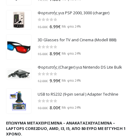
price
τρέχουσα
was:
τιμή
Φορτιστής για PSP 2000, 3000 (charger)
14.99€.
είναι:
7.80€.
0
out of 5
Original
Η
6.99
€
Με φπα 24%
15.00
€
price
τρέχουσα
was:
τιμή
3D Glasses for TV and Cinema (Modell 888)
15.00€.
είναι:
6.99€.
0
out of 5
Original
Η
8.99
€
Με φπα 24%
15.00
€
price
τρέχουσα
was:
τιμή
Φορτιστής (Charger) για Nintendo DS Lite Bulk
15.00€.
είναι:
8.99€.
0
out of 5
Original
Η
9.99
€
Με φπα 24%
12.00
€
price
τρέχουσα
was:
τιμή
USB to RS232 (9-pin serial ) Adapter Techline
12.00€.
είναι:
9.99€.
0
out of 5
Original
Η
8.00
€
Με φπα 24%
10.00
€
price
τρέχουσα
was:
τιμή
ΕΠΏΝΥΜΑ ΜΕΤΑΧΕΙΡΙΣΜΈΝΑ – ΑΝΑΚΑΤΑΣΚΕΥΑΣΜΈΝΑ –
10.00€.
είναι:
LAPTOPS CORE2DUO, AMD, I3, I5, ΑΠΌ 80 ΕΥΡΏ ΜΕ ΕΓΓΎΗΣΗ 1
8.00€.
ΧΡΌΝΟ.