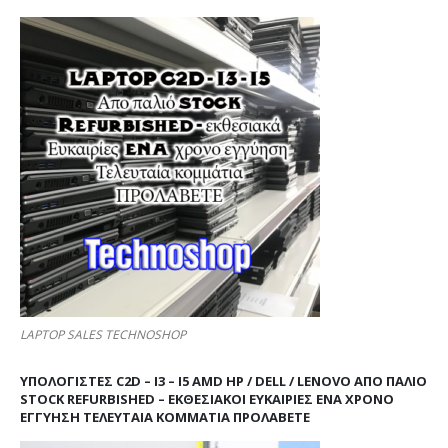
LAPTOP SALES TECHNOSHOP
ΥΠΟΛΟΓΙΣΤΕΣ C2D – I3 – I5 AMD HP / DELL / LENOVO ΑΠΟ ΠΑΛΙΌ
STOCK REFURBISHED – ΕΚΘΕΣΙΑΚΟΊ ΕΥΚΑΙΡΊΕΣ ΈΝΑ ΧΡΌΝΟ
ΕΓΓΎΗΣΗ ΤΕΛΕΥΤΑΊΑ ΚΟΜΜΆΤΙΑ ΠΡΟΛΑΒΕΤΕ