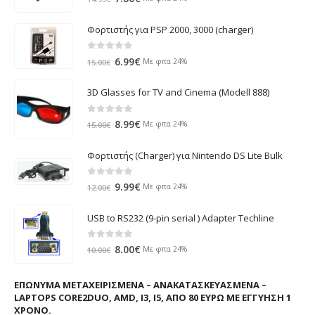
price
τρέχουσα
was:
τιμή
Φορτιστής για PSP 2000, 3000 (charger)
14.99€.
είναι:
7.80€.
0
out of 5
Original
Η
6.99
€
Με φπα 24%
15.00
€
price
τρέχουσα
was:
τιμή
3D Glasses for TV and Cinema (Modell 888)
15.00€.
είναι:
6.99€.
0
out of 5
Original
Η
8.99
€
Με φπα 24%
15.00
€
price
τρέχουσα
was:
τιμή
Φορτιστής (Charger) για Nintendo DS Lite Bulk
15.00€.
είναι:
8.99€.
0
out of 5
Original
Η
9.99
€
Με φπα 24%
12.00
€
price
τρέχουσα
was:
τιμή
USB to RS232 (9-pin serial ) Adapter Techline
12.00€.
είναι:
9.99€.
0
out of 5
Original
Η
8.00
€
Με φπα 24%
10.00
€
price
τρέχουσα
was:
τιμή
ΕΠΏΝΥΜΑ ΜΕΤΑΧΕΙΡΙΣΜΈΝΑ – ΑΝΑΚΑΤΑΣΚΕΥΑΣΜΈΝΑ –
10.00€.
είναι:
LAPTOPS CORE2DUO, AMD, I3, I5, ΑΠΌ 80 ΕΥΡΏ ΜΕ ΕΓΓΎΗΣΗ 1
8.00€.
ΧΡΌΝΟ.