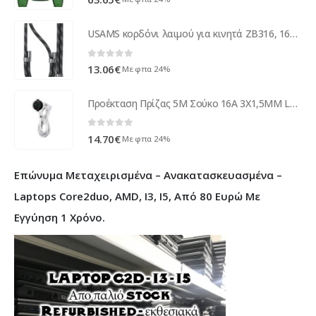
USAMS κορδόνι λαιμού για κινητά ZB316, 160cm, universal, μαύρο
0
out of 5
13.06
€
Με φπα 24%
Προέκταση Πρίζας 5M Σούκο 16A 3Χ1,5MM LS-EX5 LIME ( 36255 )
0
out of 5
14.70
€
Με φπα 24%
Επώνυμα Μεταχειρισμένα – Ανακατασκευασμένα –
Laptops Core2duo, AMD, I3, I5, Από 80 Ευρώ Με
Εγγύηση 1 Χρόνο.