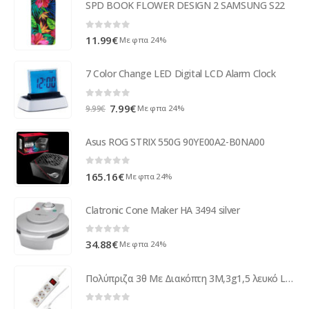
SPD BOOK FLOWER DESIGN 2 SAMSUNG S22
0
out of 5
11.99
€
Με φπα 24%
7 Color Change LED Digital LCD Alarm Clock
0
out of 5
Original
Η
7.99
€
Με φπα 24%
9.99
€
price
τρέχουσα
was:
τιμή
Asus ROG STRIX 550G 90YE00A2-B0NA00
9.99€.
είναι:
7.99€.
0
out of 5
165.16
€
Με φπα 24%
Clatronic Cone Maker HA 3494 silver
0
out of 5
34.88
€
Με φπα 24%
Πολύπριζα 3θ Με Διακόπτη 3M,3g1,5 λευκό LS-330W LIME ( 36257 )
0
out of 5