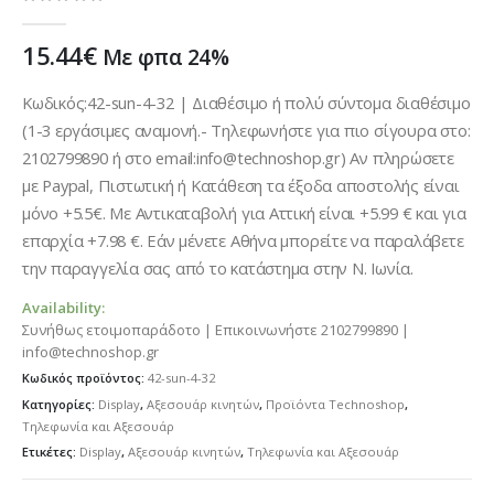
0
out of 5
15.44
€
Με φπα 24%
Κωδικός:42-sun-4-32 | Διαθέσιμο ή πολύ σύντομα διαθέσιμο
(1-3 εργάσιμες αναμονή.- Τηλεφωνήστε για πιο σίγουρα στο:
2102799890 ή στο email:info@technoshop.gr) Αν πληρώσετε
με Paypal, Πιστωτική ή Κατάθεση τα έξοδα αποστολής είναι
μόνο +5.5€. Με Αντικαταβολή για Αττική είναι +5.99 € και για
επαρχία +7.98 €. Εάν μένετε Αθήνα μπορείτε να παραλάβετε
την παραγγελία σας από το κατάστημα στην Ν. Ιωνία.
Availability:
Συνήθως ετοιμοπαράδοτο | Επικοινωνήστε 2102799890 |
info@technoshop.gr
Κωδικός προϊόντος:
42-sun-4-32
Κατηγορίες:
Display
,
Αξεσουάρ κινητών
,
Προϊόντα Technoshop
,
Τηλεφωνία και Αξεσουάρ
Ετικέτες:
Display
,
Αξεσουάρ κινητών
,
Τηλεφωνία και Αξεσουάρ