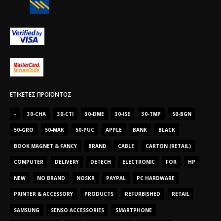
ΕΤΙΚΈΤΕΣ ΠΡΟΪΌΝΤΟΣ
-
30-CHA
30-CTI
30-DME
30-ISE
30-TMP
50-BGN
50-GRO
50-MAK
50-PUC
APPLE
BANK
BLACK
BOOK MAGNET & FANCY
BRAND
CABLE
CARTON (RETAIL)
COMPUTER
DELIVERY
DETECH
ELECTRONIC
FOR
HP
NEW
NO BRAND
NOSKR
PAYPAL
PC HARDWARE
PRINTER & ACCESSORY
PRODUCTS
REFURBISHED
RETAIL
SAMSUNG
SENSO ACCESSORIES
SMARTPHONE