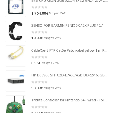
Intel CPU XEON Gold 5220/18x2.2 GHz/125W CD8069504214601
0
out of 5
1,764.00
€
Με φπα 24%
SENSO FOR GARMIN FENIX 5X / 5X PLUS / 2 / 3 / 3 HR REPLACEMENT BAND black
0
out of 5
19.99
€
Με φπα 24%
CableXpert FTP Cat5e Patchkabel yellow 1 m PP22-1M/Y
0
out of 5
0.95
€
Με φπα 24%
HP DC7900 SFF C2D-E7400/4GB DDR2/160GB/DVD Grade A Refurbished PC ( 53245 )
0
out of 5
93.09
€
Με φπα 24%
Tribute Controller for Nintendo 64 - wired - Forest Green
0
out of 5
63.65
€
Με φπα 24%