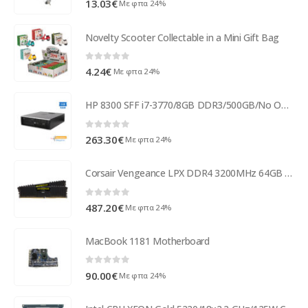
13.03
€
Με φπα 24%
Novelty Scooter Collectable in a Mini Gift Bag
0
out of 5
4.24
€
Με φπα 24%
HP 8300 SFF i7-3770/8GB DDR3/500GB/No ODD/8P Grade A+ Refurbished PC ( 96550 )
0
out of 5
263.30
€
Με φπα 24%
Corsair Vengeance LPX DDR4 3200MHz 64GB UDIMM black CMK64GX4M2E3200C16
0
out of 5
487.20
€
Με φπα 24%
MacBook 1181 Motherboard
0
out of 5
90.00
€
Με φπα 24%