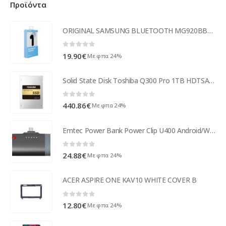
Προϊόντα
ORIGINAL SAMSUNG BLUETOOTH MG920BBEGWW black
0
out of 5
19.90
€
Με φπα 24%
Solid State Disk Toshiba Q300 Pro 1TB HDTSA1AEZSTA
0
out of 5
440.86
€
Με φπα 24%
Emtec Power Bank Power Clip U400 Android/Windows 2600mAh
0
out of 5
24.88
€
Με φπα 24%
ACER ASPIRE ONE KAV10 WHITE COVER B
0
out of 5
12.80
€
Με φπα 24%