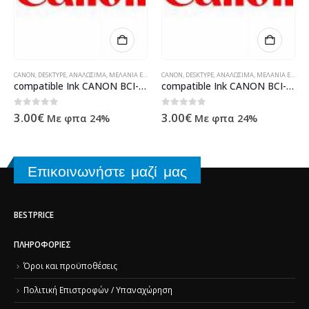
CANON
,
DESKTYPE
,
ΑΝΑΛΏΣΙΜΑ
,
ΜΕΛΆΝΙΑ ΕΚΤΥΠΩΤΏΝ
CANON
,
ΠΡΟΪΌΝΤΑ TECHNOSHOP
,
DESKTYPE
,
ΑΝΑΛΏΣΙΜΑ
,
ΣΥΜΒΑΤΆ ΜΕΛΆΝΙ
,
ΜΕΛΆΝΙΑ ΕΚΤΥΠΩΤΏΝ
compatible Ink CANON BCI-24 Color
compatible Ink CANON BCI-3eY
ΆΝΙΑ
,
ΥΠΟΛΟΓΙΣΤΈΣ - ΗΛΕΚΤΡΟΝΙΚΆ
,
ΠΡΟΪΌΝΤΑ TECHNOSHOP
,
ΣΥΜΒΑΤΆ ΜΕΛΆΝΙΑ
,
ΥΠΟΛΟΓΙΣΤΈΣ - ΗΛΕΚΤΡΟΝΙΚΆ
0
out of 5
0
out of 5
3.00
€
3.00
€
Με φπα 24%
Με φπα 24%
Επικοινωνήστε μαζί μας
BESTPRICE
ΠΛΗΡΟΦΟΡΊΕΣ
Όροι και προϋποθέσεις
Πολιτική Επιστροφών / Υπαναχώρηση