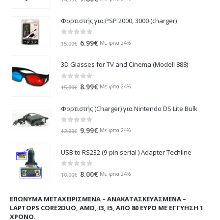
price
τρέχουσα
was:
τιμή
Φορτιστής για PSP 2000, 3000 (charger)
14.99€.
είναι:
7.80€.
0
out of 5
Original
Η
6.99
€
Με φπα 24%
15.00
€
price
τρέχουσα
was:
τιμή
3D Glasses for TV and Cinema (Modell 888)
15.00€.
είναι:
6.99€.
0
out of 5
Original
Η
8.99
€
Με φπα 24%
15.00
€
price
τρέχουσα
was:
τιμή
Φορτιστής (Charger) για Nintendo DS Lite Bulk
15.00€.
είναι:
8.99€.
0
out of 5
Original
Η
9.99
€
Με φπα 24%
12.00
€
price
τρέχουσα
was:
τιμή
USB to RS232 (9-pin serial ) Adapter Techline
12.00€.
είναι:
9.99€.
0
out of 5
Original
Η
8.00
€
Με φπα 24%
10.00
€
price
τρέχουσα
was:
τιμή
ΕΠΏΝΥΜΑ ΜΕΤΑΧΕΙΡΙΣΜΈΝΑ – ΑΝΑΚΑΤΑΣΚΕΥΑΣΜΈΝΑ –
10.00€.
είναι:
LAPTOPS CORE2DUO, AMD, I3, I5, ΑΠΌ 80 ΕΥΡΏ ΜΕ ΕΓΓΎΗΣΗ 1
8.00€.
ΧΡΌΝΟ.