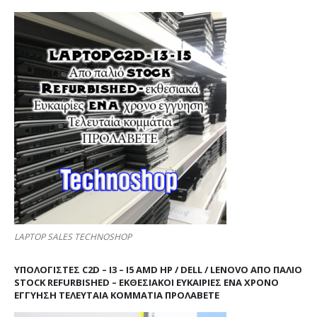
LAPTOP SALES TECHNOSHOP
ΥΠΟΛΟΓΙΣΤΕΣ C2D – I3 – I5 AMD HP / DELL / LENOVO ΑΠΟ ΠΑΛΙΌ
STOCK REFURBISHED – ΕΚΘΕΣΙΑΚΟΊ ΕΥΚΑΙΡΊΕΣ ΈΝΑ ΧΡΌΝΟ
ΕΓΓΎΗΣΗ ΤΕΛΕΥΤΑΊΑ ΚΟΜΜΆΤΙΑ ΠΡΟΛΑΒΕΤΕ