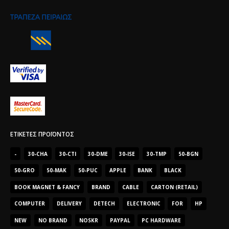
ΕΤΙΚΈΤΕΣ ΠΡΟΪΌΝΤΟΣ
-
30-CHA
30-CTI
30-DME
30-ISE
30-TMP
50-BGN
50-GRO
50-MAK
50-PUC
APPLE
BANK
BLACK
BOOK MAGNET & FANCY
BRAND
CABLE
CARTON (RETAIL)
COMPUTER
DELIVERY
DETECH
ELECTRONIC
FOR
HP
NEW
NO BRAND
NOSKR
PAYPAL
PC HARDWARE