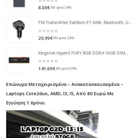
0
out of 5
8.00
€
Με φπα 24%
FM Transmitter Earldom ET-M46, Bluetooth, USB, 5V/2.4A, Black – 17388
0
out of 5
20.99
€
Με φπα 24%
Kingston HyperX FURY RGB DDR4 16GB DIMM 288-PIN HX437C19FB3A/16
0
out of 5
141.69
€
Με φπα 24%
Επώνυμα Μεταχειρισμένα – Ανακατασκευασμένα –
Laptops Core2duo, AMD, I3, I5, Από 80 Ευρώ Με
Εγγύηση 1 Χρόνο.