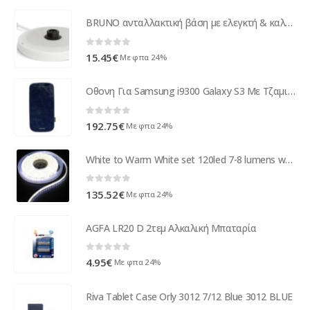
BRUNO ανταλλακτική βάση με ελεγκτή & καλώδιο για βραστήρα BRN-0140
0
out of 5
15.45
€
Με φπα 24%
Οθονη Για Samsung i9300 Galaxy S3 Με Τζαμι Μαυρο και Εμπρος Μερος Προσοψης Μαυρη OR (GH97-13630E)
0
out of 5
192.75
€
Με φπα 24%
White to Warm White set 120led 7-8 lumens white pcb 5m IP65
0
out of 5
135.52
€
Με φπα 24%
AGFA LR20 D 2τεμ Αλκαλική Μπαταρία
0
out of 5
4.95
€
Με φπα 24%
Riva Tablet Case Orly 3012 7/12 Blue 3012 BLUE