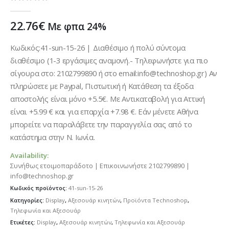
0
out of 5
22.76
€
Με φπα 24%
Κωδικός:41-sun-15-26 | Διαθέσιμο ή πολύ σύντομα
διαθέσιμο (1-3 εργάσιμες αναμονή.- Τηλεφωνήστε για πιο
σίγουρα στο: 2102799890 ή στο email:info@technoshop.gr) Αν
πληρώσετε με Paypal, Πιστωτική ή Κατάθεση τα έξοδα
αποστολής είναι μόνο +5.5€. Με Αντικαταβολή για Αττική
είναι +5.99 € και για επαρχία +7.98 €. Εάν μένετε Αθήνα
μπορείτε να παραλάβετε την παραγγελία σας από το
κατάστημα στην Ν. Ιωνία.
Availability:
Συνήθως ετοιμοπαράδοτο | Επικοινωνήστε 2102799890 |
info@technoshop.gr
Κωδικός προϊόντος:
41-sun-15-26
Κατηγορίες:
Display
,
Αξεσουάρ κινητών
,
Προϊόντα Technoshop
,
Τηλεφωνία και Αξεσουάρ
Ετικέτες:
Display
,
Αξεσουάρ κινητών
,
Τηλεφωνία και Αξεσουάρ