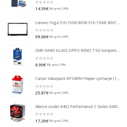
0
out of 5
14.39
€
Με φπα 24%
Lenovo Yoga 510-15ISK 80SR 510-15IKB 80VC Touch Glass Grade A
0
out of 5
99.00
€
Με φπα 24%
3MK HARD GLASS OPPO RENO 7 5G tempered glass
0
out of 5
6.90
€
Με φπα 24%
Canon Valuepack KP108IN+Papier cy/ma/ye (10x15cm) 108s 3115B001
0
out of 5
25.87
€
Με φπα 24%
Xilence cooler A402 Performance C Series AMD XC025
0
out of 5
17.29
€
Με φπα 24%