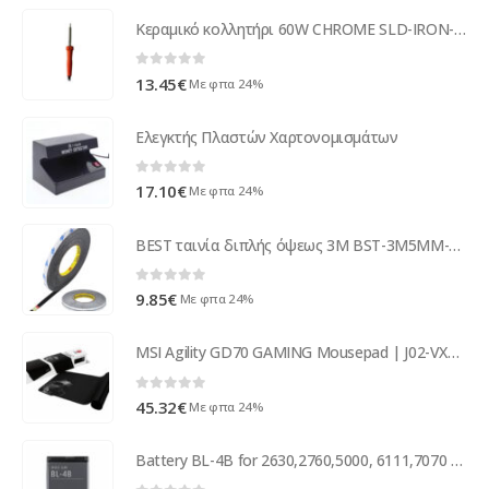
Κεραμικό κολλητήρι 60W CHROME SLD-IRON-60W/3-CHR ( 17703 )
0
out of 5
13.45
€
Με φπα 24%
Ελεγκτής Πλαστών Χαρτονομισμάτων
0
out of 5
17.10
€
Με φπα 24%
BEST ταινία διπλής όψεως 3M BST-3M5MM-BK μηχανισμών αφής 5mmx50m, μαύρη
0
out of 5
9.85
€
Με φπα 24%
MSI Agility GD70 GAMING Mousepad | J02-VXXXXX1-EB9
0
out of 5
45.32
€
Με φπα 24%
Battery BL-4B for 2630,2760,5000, 6111,7070 prism (bulk)