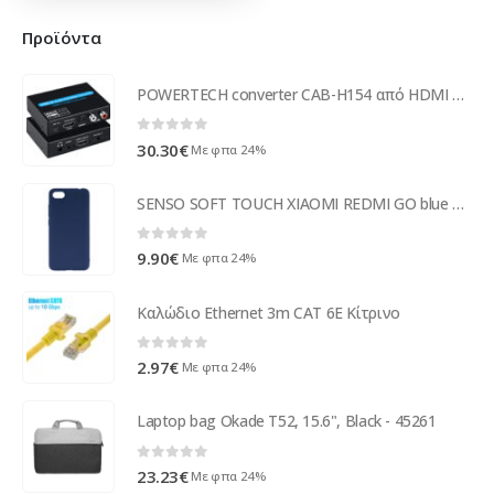
Προϊόντα
POWERTECH converter CAB-H154 από HDMI σε HDMI, 3.5mm & 2x RCA, 4K
0
out of 5
30.30
€
Με φπα 24%
SENSO SOFT TOUCH XIAOMI REDMI GO blue backcover
0
out of 5
9.90
€
Με φπα 24%
Καλώδιο Ethernet 3m CAT 6E Κίτρινο
0
out of 5
2.97
€
Με φπα 24%
Laptop bag Okade T52, 15.6", Black - 45261
0
out of 5
23.23
€
Με φπα 24%