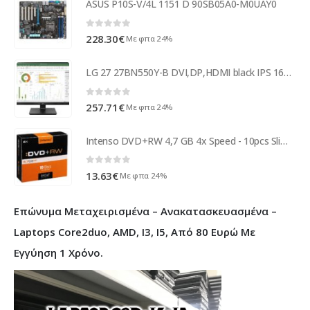
ASUS P10S-V/4L 1151 D 90SB05A0-M0UAY0
0
out of 5
228.30
€
Με φπα 24%
LG 27 27BN550Y-B DVI,DP,HDMI black IPS 169 27BN550Y-B
0
out of 5
257.71
€
Με φπα 24%
Intenso DVD+RW 4,7 GB 4x Speed - 10pcs Slim Case
0
out of 5
13.63
€
Με φπα 24%
Επώνυμα Μεταχειρισμένα – Ανακατασκευασμένα –
Laptops Core2duo, AMD, I3, I5, Από 80 Ευρώ Με
Εγγύηση 1 Χρόνο.