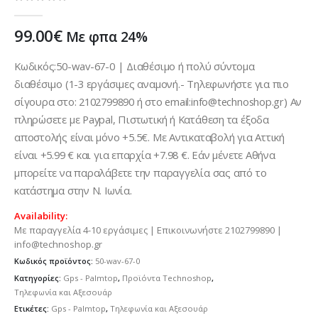
0
out of 5
99.00
€
Με φπα 24%
Κωδικός:50-wav-67-0 | Διαθέσιμο ή πολύ σύντομα
διαθέσιμο (1-3 εργάσιμες αναμονή.- Τηλεφωνήστε για πιο
σίγουρα στο: 2102799890 ή στο email:info@technoshop.gr) Αν
πληρώσετε με Paypal, Πιστωτική ή Κατάθεση τα έξοδα
αποστολής είναι μόνο +5.5€. Με Αντικαταβολή για Αττική
είναι +5.99 € και για επαρχία +7.98 €. Εάν μένετε Αθήνα
μπορείτε να παραλάβετε την παραγγελία σας από το
κατάστημα στην Ν. Ιωνία.
Availability:
Με παραγγελία 4-10 εργάσιμες | Επικοινωνήστε 2102799890 |
info@technoshop.gr
Κωδικός προϊόντος:
50-wav-67-0
Κατηγορίες:
Gps - Palmtop
,
Προϊόντα Technoshop
,
Τηλεφωνία και Αξεσουάρ
Ετικέτες:
Gps - Palmtop
,
Τηλεφωνία και Αξεσουάρ