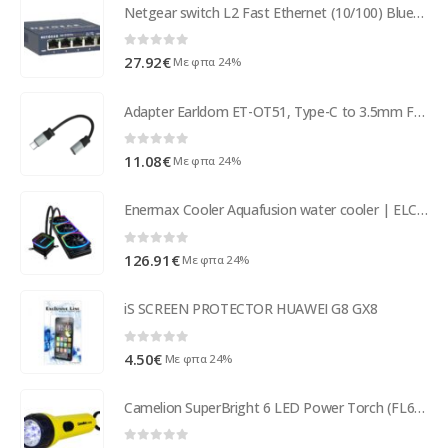
Netgear switch L2 Fast Ethernet (10/100) Blue network switch FS105-300PES
0
out of 5
27.92
€
Με φπα 24%
Adapter Earldom ET-OT51, Type-C to 3.5mm F, 0.15m, Black - 40214
0
out of 5
11.08
€
Με φπα 24%
Enermax Cooler Aquafusion water cooler | ELC-AQF360-SQA
0
out of 5
126.91
€
Με φπα 24%
iS SCREEN PROTECTOR HUAWEI G8 GX8
0
out of 5
4.50
€
Με φπα 24%
Camelion SuperBright 6 LED Power Torch (FL6L2D2R20P)