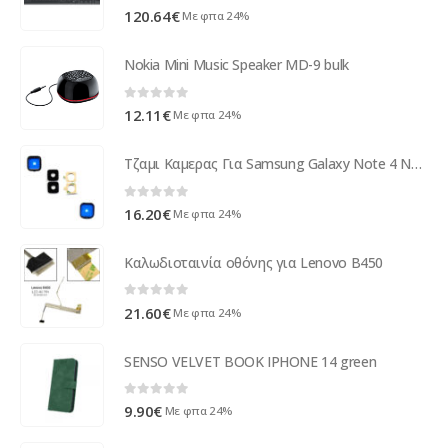
0
out of 5
120.64
€
Με φπα 24%
Nokia Mini Music Speaker MD-9 bulk
0
out of 5
12.11
€
Με φπα 24%
Τζαμι Καμερας Για Samsung Galaxy Note 4 N910 Χωρις Frame Μαυρο
0
out of 5
16.20
€
Με φπα 24%
Καλωδιοταινία οθόνης για Lenovo B450
0
out of 5
21.60
€
Με φπα 24%
SENSO VELVET BOOK IPHONE 14 green
0
out of 5
9.90
€
Με φπα 24%