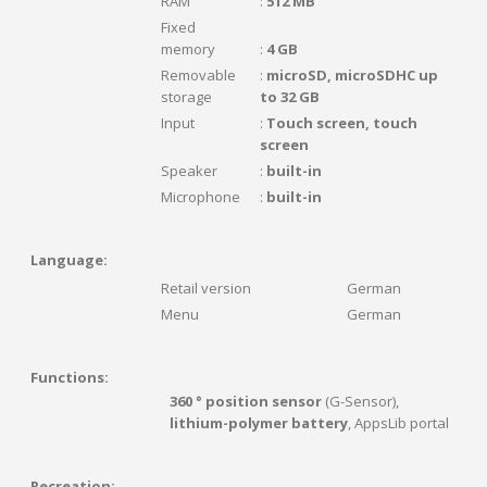
RAM
:
512 MB
Fixed
memory
:
4 GB
Removable
:
microSD, microSDHC up
storage
to 32 GB
Input
:
Touch screen, touch
screen
Speaker
:
built-in
Microphone
:
built-in
Language:
Retail version
German
Menu
German
Functions:
360 ° position sensor
(G-Sensor),
lithium-polymer battery
, AppsLib portal
Recreation: