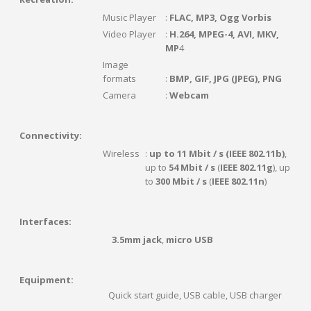
Music Player
:
FLAC, MP3, Ogg Vorbis
Video Player
:
H.264, MPEG-4, AVI, MKV,
MP
4
Image
formats
:
BMP, GIF, JPG (JPEG), PNG
Camera
:
Webcam
Connectivity:
Wireless
:
up to 11 Mbit / s (IEEE 802.11b)
,
up to
54 Mbit / s
(
IEEE 802.11g
), up
to
300 Mbit / s
(
IEEE 802.11n
)
Interfaces:
3.5mm jack
,
micro USB
Equipment:
Quick start guide, USB cable, USB charger