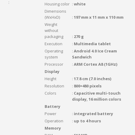
:
Housing color
:
white
Dimensions
(WxHxD)
:
197 mm x 11 mm x 110 mm
Weight
without
packaging
:
270 g
Execution
:
Multimedia tablet
Operating
:
Android 4.0 Ice Cream
system
Sandwich
Processor
:
ARM Cortex A8 (1GHz)
Display
Height
:
17.8 cm (7.0 inches)
Resolution
:
800×480 pixels
Colors
:
Capacitive multi-touch
display, 16 million colors
Battery
Power
:
integrated battery
Operation
:
up to 4 hours
Memory