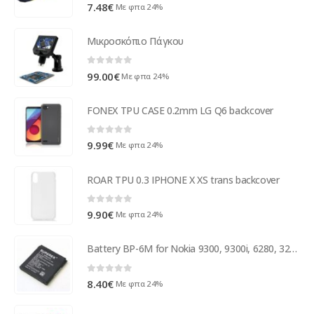
0
out of 5
7.48
€
Με φπα 24%
Μικροσκόπιο Πάγκου
0
out of 5
99.00
€
Με φπα 24%
FONEX TPU CASE 0.2mm LG Q6 backcover
0
out of 5
9.99
€
Με φπα 24%
ROAR TPU 0.3 IPHONE X XS trans backcover
0
out of 5
9.90
€
Με φπα 24%
Battery BP-6M for Nokia 9300, 9300i, 6280, 3250, 6233
0
out of 5
8.40
€
Με φπα 24%