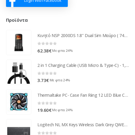
Login With Facebook
Προϊόντα
Κινητό NSP 2000DS 1.8" Dual Sim Μαύρο ( 74380 )
0
out of 5
62.38
€
Με φπα 24%
2 in 1 Charging Cable (USB Micro & Type-C) - 1,0 Meter (Black-Nylon)
0
out of 5
3.73
€
Με φπα 24%
Thermaltake PC- Case Fan Riing 12 LED Blue CL-F038-PL12BU-A
0
out of 5
19.60
€
Με φπα 24%
Logitech NL MX Keys Wireless Dark Grey QWERTY 920-009415