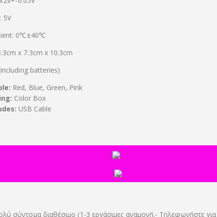
 4.2v+-0.05V
: 5V
bient: 0℃±40℃
8.3cm x 7.3cm x 10.3cm
including batteries)
ble:
Red, Blue, Green, Pink
ing:
Color Box
udes:
USB Cable
ολύ σύντομα διαθέσιμο (1-3 εργάσιμες αναμονή.- Τηλεφωνήστε για