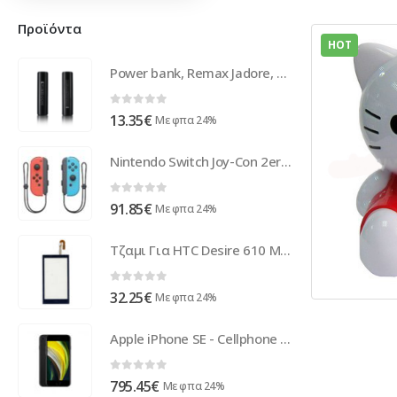
Προϊόντα
HOT
Power bank, Remax Jadore, 2600mAh, RPL-33, White - 87027
0
out of 5
13.35
€
Με φπα 24%
Nintendo Switch Joy-Con 2er Set Neon-Rot / Neon-Blau 2510166
0
out of 5
91.85
€
Με φπα 24%
Τζαμι Για HTC Desire 610 Μαυρο OR
0
out of 5
32.25
€
Με φπα 24%
Apple iPhone SE - Cellphone - 12 MP 256 GB - Black MXVT2ZD/A
0
out of 5
795.45
€
Με φπα 24%