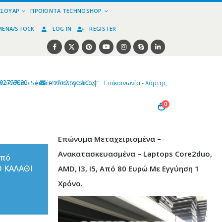
ΕΣΟΥΆΡ
ΠΡΟΪΌΝΤΑ TECHNOSHOP
ΜΈΝΑ/STOCK
LOG IN
REGISTER
02799890
|
info@technoshop,gr
|
Υπεύθυνο Service Υπολογιστών
|
Επικοινωνία - Χάρτης
0
Επώνυμα Μεταχειρισμένα –
Ανακατασκευασμένα – Laptops Core2duo,
από
Ο ΚΑΛΑΘΙ
AMD, I3, I5, Από 80 Ευρώ Με Εγγύηση 1
Χρόνο.