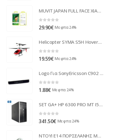
MUVIT JAPAN FULL FACE XIAOMI Mi A1 black tempered glass
0
out of 5
29.90
€
Με φπα 24%
Helicopter SYMA S5H Hover-Function 3-Channel Infrared with Gyro (Red)
0
out of 5
19.59
€
Με φπα 24%
Logo Για SonyEricsson C902 OEM Αυτοκολλητο (Cybershot)
0
out of 5
1.88
€
Με φπα 24%
SET GA+ HP 6300 PRO MT I5-3470/4GB/500GB/DVDRW/WIN7PC
0
out of 5
341.50
€
Με φπα 24%
ΝΤΟΥΙ Ε14 ΠΟΡΣΕΛΑΝΗΣ Μ10 (2/8") ΛΕΥΚΟ