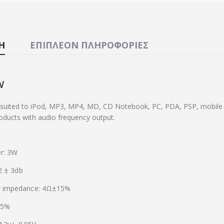
Ή
ΕΠΙΠΛΈΟΝ ΠΛΗΡΟΦΟΡΊΕΣ
w
s suited to iPod, MP3, MP4, MD, CD Notebook, PC, PDA, PSP, mobil
roducts with audio frequency output.
r: 3W
82 ± 3db
r impedance: 4Ω±15%
0.5%