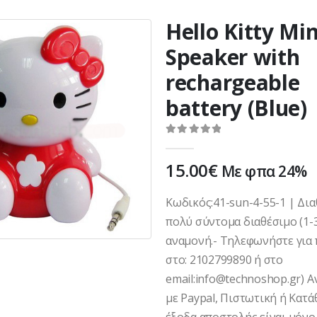
Hello Kitty Min
Speaker with
rechargeable
battery (Blue)
0
out of 5
15.00
€
Με φπα 24%
Κωδικός:41-sun-4-55-1 | Δια
πολύ σύντομα διαθέσιμο (1-
αναμονή.- Τηλεφωνήστε για 
στο: 2102799890 ή στο
email:info@technoshop.gr) 
με Paypal, Πιστωτική ή Κατά