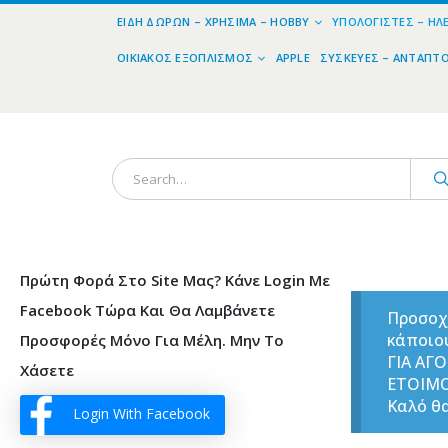
ΕΊΔΗ ΔΏΡΩΝ – ΧΡΉΣΙΜΑ – HOBBY
ΥΠΟΛΟΓΙΣΤΈΣ – ΗΛ
ΟΙΚΙΑΚΌΣ ΕΞΟΠΛΙΣΜΌΣ
APPLE
ΣΥΣΚΕΥΈΣ – ΑΝΤΆΠΤ
Πρώτη Φορά Στο Site Μας? Κάνε Login Με
Facebook Τώρα Και Θα Λαμβάνετε
Προσοχ
κάποιο
Προσφορές Μόνο Για Μέλη. Μην Το
ΓΙΑ ΑΓ
Χάσετε
ΕΤΟΙΜ
Καλό θα
Login With Facebook