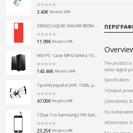
0
out of 5
3.40
€
Με φπα 24%
SENSO LIQUID XIAOMI REDMI NOTE 11 4G / NOTE 11s 4G / XFF EDITION red backcover
ΠΕΡΙΓΡΑΦ
0
out of 5
11.99
€
Με φπα 24%
Overvie
MSI PC- Case MPG Sekira 100P | 306-7G06P21-W57
The product i
other digital p
0
out of 5
143.46
€
Με φπα 24%
Specification:
Τριπλή κεραία UHF, 15db, μαύρου χρώματος με LTE φίλτρο
1)Output powe
0
out of 5
47.00
€
Με φπα 24%
2)Sensitivity: 
3)Loudspeake
Τζαμι Για Samsung J100 Galaxy J1 Μαυρο Grade A
4)Distortion: 
0
out of 5
23.25
€
Με φπα 24%