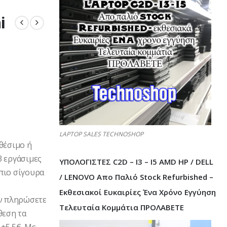
i
LAPTOP SALES TECHNOSHOP
θέσιμο ή
3 εργάσιμες
ΥΠΟΛΟΓΙΣΤΕΣ C2D – I3 – I5 AMD HP / DELL
πιο σίγουρα
/ LENOVO Απο Παλιό Stock Refurbished –
Εκθεσιακοί Ευκαιρίες Ένα Χρόνο Εγγύηση
Αν πληρώσετε
Τελευταία Κομμάτια ΠΡΟΛΑΒΕΤΕ
θεση τα