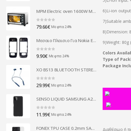
5)Li-ion input:
6)Li-ion output
MPM Electric oven 1600W MPE-06/T
7)Suitable am
0
out of 5
79.66
€
Με φπα 24%
8)Dimension: 
Μεσαιο Πλαισιο Για Nokia E52 - E55 Μαυρο OEM
9)Weight: 80g (
Colors Availa
0
out of 5
9.90
€
Με φπα 24%
Type of Pack
Package Incl
XO BS13 BLUETOOTH STEREO HANDSFREE NECK BAND blue
0
out of 5
29.99
€
Με φπα 24%
SENSO LIQUID SAMSUNG A22 4G black backcover
0
out of 5
11.99
€
Με φπα 24%
FONEX TPU CASE 0.2mm SAMSUNG A22 4G backcover
Διαθέσιμο ή π