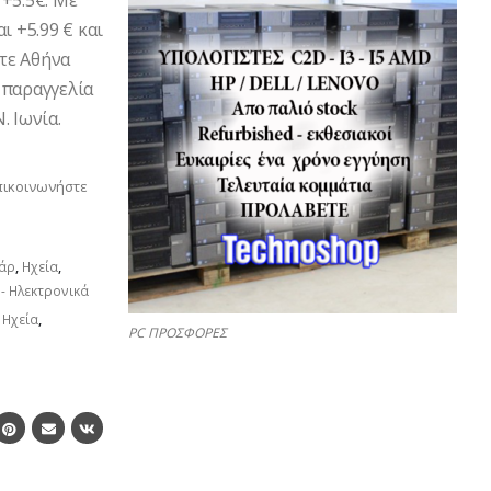
+5.5€. Με
ι +5.99 € και
ετε Αθήνα
 παραγγελία
. Ιωνία.
πικοινωνήστε
άρ
,
Ηχεία
,
- Ηλεκτρονικά
,
Ηχεία
,
PC ΠΡΟΣΦΟΡΕΣ