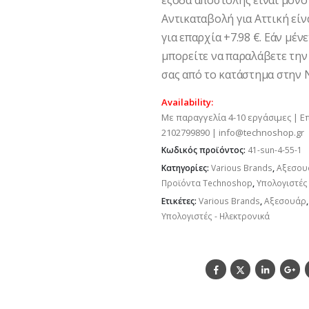
έξοδα αποστολής είναι μόνο 
Αντικαταβολή για Αττική είνα
για επαρχία +7.98 €. Εάν μέν
μπορείτε να παραλάβετε την
σας από το κατάστημα στην Ν
Availability:
Με παραγγελία 4-10 εργάσιμες | Ε
2102799890 | info@technoshop.gr
Κωδικός προϊόντος:
41-sun-4-55-1
Κατηγορίες:
Various Brands
,
Αξεσου
Προϊόντα Technoshop
,
Υπολογιστές 
Ετικέτες:
Various Brands
,
Αξεσουάρ
Υπολογιστές - Ηλεκτρονικά