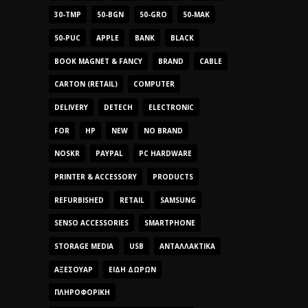
30-TMP
50-BGN
50-GRO
50-MAK
50-PUC
APPLE
BANK
BLACK
BOOK MAGNET & FANCY
BRAND
CABLE
CARTON (RETAIL)
COMPUTER
DELIVERY
DETECH
ELECTRONIC
FOR
HP
NEW
NO BRAND
NOSKR
PAYPAL
PC HARDWARE
PRINTER & ACCESSORY
PRODUCTS
REFURBISHED
RETAIL
SAMSUNG
SENSO ACCESSORIES
SMARTPHONE
STORAGE MEDIA
USB
ΑΝΤΑΛΛΑΚΤΙΚΆ
ΑΞΕΣΟΥΆΡ
ΕΊΔΗ ΔΏΡΩΝ
ΠΛΗΡΟΦΟΡΙΚΉ