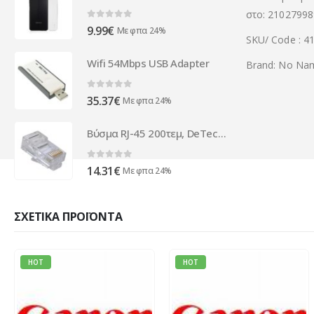
στο: 21027998
0
out of 5
9.99
€
Με φπα 24%
SKU/ Code : 4
Wifi 54Mbps USB Adapter
Brand: No Na
0
out of 5
35.37
€
Με φπα 24%
Βύσμα RJ-45 200τεμ, DeTech, Διαφανές - 17140
0
out of 5
14.31
€
Με φπα 24%
ΣΧΕΤΙΚΆ ΠΡΟΪΌΝΤΑ
HOT
HOT