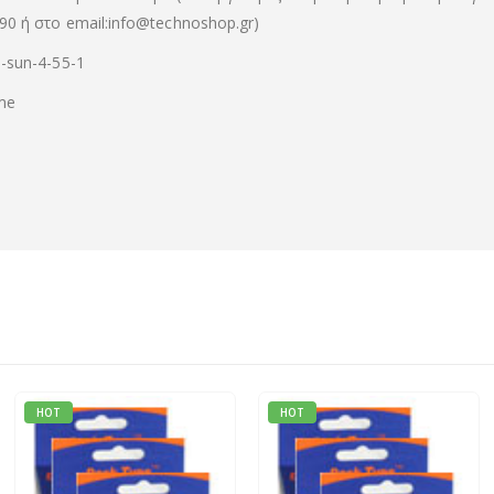
90 ή στο email:info@technoshop.gr)
1-sun-4-55-1
me
HOT
HOT