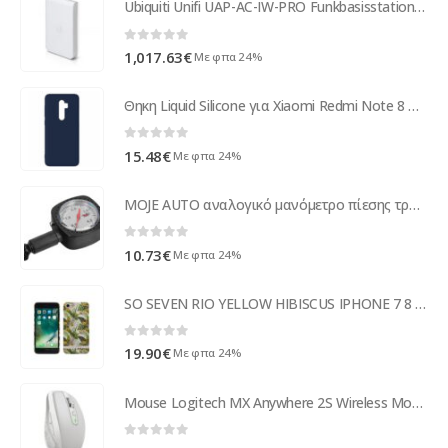
Ubiquiti Unifi UAP-AC-IW-PRO Funkbasisstation UAP-AC-IW-PRO-5
0
out of 5
1,017.63
€
Με φπα 24%
Θηκη Liquid Silicone για Xiaomi Redmi Note 8 Pro Σκουρο Μπλε
0
out of 5
15.48
€
Με φπα 24%
MOJE AUTO αναλογικό μανόμετρο πίεσης τροχών 93-010, έως 4.5 bar
0
out of 5
10.73
€
Με φπα 24%
SO SEVEN RIO YELLOW HIBISCUS IPHONE 7 8 backcover
0
out of 5
19.90
€
Με φπα 24%
Mouse Logitech MX Anywhere 2S Wireless Mouse - Light Grey 910-005155
0
out of 5