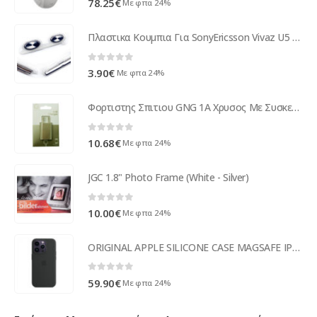
78.25
€
Με φπα 24%
Πλαστικα Κουμπια Για SonyEricsson Vivaz U5 Ασημι 3 Τεμαχια (Power-Camera-Volume) OR
0
out of 5
3.90
€
Με φπα 24%
Φορτιστης Σπιτιου GNG 1A Χρυσος Με Συσκευασια
0
out of 5
10.68
€
Με φπα 24%
JGC 1.8" Photo Frame (White - Silver)
0
out of 5
10.00
€
Με φπα 24%
ORIGINAL APPLE SILICONE CASE MAGSAFE IPHONE 14 midnight black backcover
0
out of 5
59.90
€
Με φπα 24%