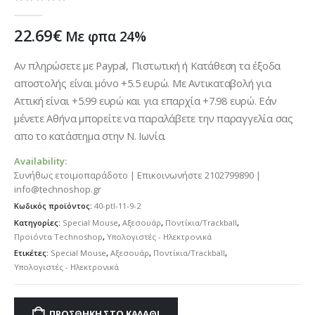
0
out of 5
22.69
€
Με φπα 24%
Αν πληρώσετε με Paypal, Πιστωτική ή Κατάθεση τα έξοδα
αποστολής είναι μόνο +5.5 ευρώ. Με Αντικαταβολή για
Αττική είναι +5.99 ευρώ και για επαρχία +7.98 ευρώ. Εάν
μένετε Αθήνα μπορείτε να παραλάβετε την παραγγελία σας
απο το κατάστημα στην Ν. Ιωνία.
Availability:
Συνήθως ετοιμοπαράδοτο | Επικοινωνήστε 2102799890 |
info@technoshop.gr
Κωδικός προϊόντος:
40-ptl-11-9-2
Κατηγορίες:
Special Mouse
,
Αξεσουάρ
,
Ποντίκια/Trackball
,
Προϊόντα Technoshop
,
Υπολογιστές - Ηλεκτρονικά
Ετικέτες:
Special Mouse
,
Αξεσουάρ
,
Ποντίκια/Trackball
,
Υπολογιστές - Ηλεκτρονικά
ΠΡΟΣΘΉΚΗ ΣΤΟ ΚΑΛΆΘΙ