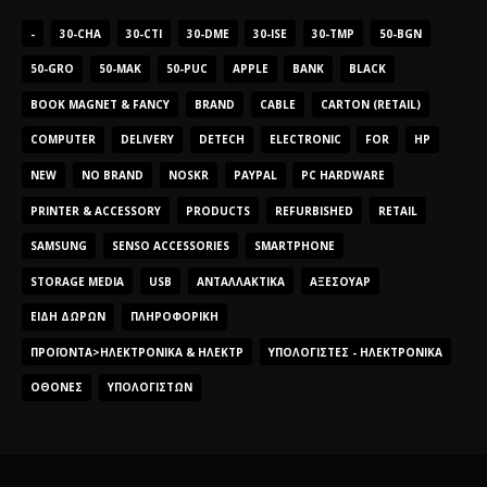
-
30-CHA
30-CTI
30-DME
30-ISE
30-TMP
50-BGN
50-GRO
50-MAK
50-PUC
APPLE
BANK
BLACK
BOOK MAGNET & FANCY
BRAND
CABLE
CARTON (RETAIL)
COMPUTER
DELIVERY
DETECH
ELECTRONIC
FOR
HP
NEW
NO BRAND
NOSKR
PAYPAL
PC HARDWARE
PRINTER & ACCESSORY
PRODUCTS
REFURBISHED
RETAIL
SAMSUNG
SENSO ACCESSORIES
SMARTPHONE
STORAGE MEDIA
USB
ΑΝΤΑΛΛΑΚΤΙΚΆ
ΑΞΕΣΟΥΆΡ
ΕΊΔΗ ΔΏΡΩΝ
ΠΛΗΡΟΦΟΡΙΚΉ
ΠΡΟΪΌΝΤΑ>ΗΛΕΚΤΡΟΝΙΚΆ & ΗΛΕΚΤΡ
ΥΠΟΛΟΓΙΣΤΈΣ - ΗΛΕΚΤΡΟΝΙΚΆ
ΟΘΌΝΕΣ
ΥΠΟΛΟΓΙΣΤΏΝ