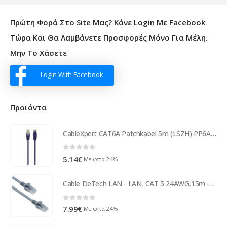
Πρώτη Φορά Στο Site Μας? Κάνε Login Με Facebook
Τώρα Και Θα Λαμβάνετε Προσφορές Μόνο Για Μέλη.
Μην Το Χάσετε
Login With Facebook
Προϊόντα
CableXpert CAT6A Patchkabel 5m (LSZH) PP6A-LSZHCU-V-5M
0
out of 5
5.14
€
Με φπα 24%
Cable DeTech LAN - LAN, CAT 5 24AWG,15m -18037
0
out of 5
7.99
€
Με φπα 24%