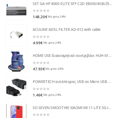
SET GA HP 8000 ELITE SFF C2D-E8XXX/4GB/250GB/DVD
0
out of 5
148.20
€
Με φπα 24%
ACULINE ADSL FILTER AD-012 with cable
0
out of 5
4.99
€
Με φπα 24%
HOME USE διακοσμητικό συντριβάνι HUH-0169, φωτιζόμενο, 22x22x29cm
0
out of 5
47.93
€
Με φπα 24%
POWERTECH αντάπτορας USB σε Micro USB CAB-U029, μαύρος
0
out of 5
1.46
€
Με φπα 24%
SO SEVEN SMOOTHIE XIAOMI MI 11 LITE 5G red backcover