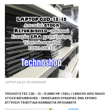
LAPTOP SALES TECHNOSHOP
ΥΠΟΛΟΓΙΣΤΕΣ C2D – I3 – I5 AMD HP / DELL / LENOVO ΑΠΟ ΠΑΛΙΌ
STOCK REFURBISHED – ΕΚΘΕΣΙΑΚΟΊ ΕΥΚΑΙΡΊΕΣ ΈΝΑ ΧΡΌΝΟ
ΕΓΓΎΗΣΗ ΤΕΛΕΥΤΑΊΑ ΚΟΜΜΆΤΙΑ ΠΡΟΛΑΒΕΤΕ