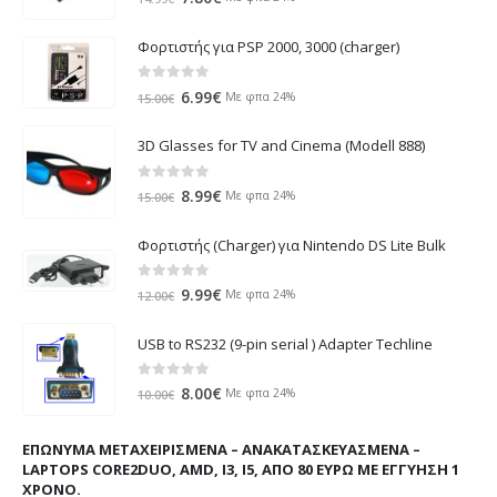
price
τρέχουσα
was:
τιμή
Φορτιστής για PSP 2000, 3000 (charger)
14.99€.
είναι:
7.80€.
0
out of 5
Original
Η
6.99
€
Με φπα 24%
15.00
€
price
τρέχουσα
was:
τιμή
3D Glasses for TV and Cinema (Modell 888)
15.00€.
είναι:
6.99€.
0
out of 5
Original
Η
8.99
€
Με φπα 24%
15.00
€
price
τρέχουσα
was:
τιμή
Φορτιστής (Charger) για Nintendo DS Lite Bulk
15.00€.
είναι:
8.99€.
0
out of 5
Original
Η
9.99
€
Με φπα 24%
12.00
€
price
τρέχουσα
was:
τιμή
USB to RS232 (9-pin serial ) Adapter Techline
12.00€.
είναι:
9.99€.
0
out of 5
Original
Η
8.00
€
Με φπα 24%
10.00
€
price
τρέχουσα
was:
τιμή
ΕΠΏΝΥΜΑ ΜΕΤΑΧΕΙΡΙΣΜΈΝΑ – ΑΝΑΚΑΤΑΣΚΕΥΑΣΜΈΝΑ –
10.00€.
είναι:
LAPTOPS CORE2DUO, AMD, I3, I5, ΑΠΌ 80 ΕΥΡΏ ΜΕ ΕΓΓΎΗΣΗ 1
8.00€.
ΧΡΌΝΟ.