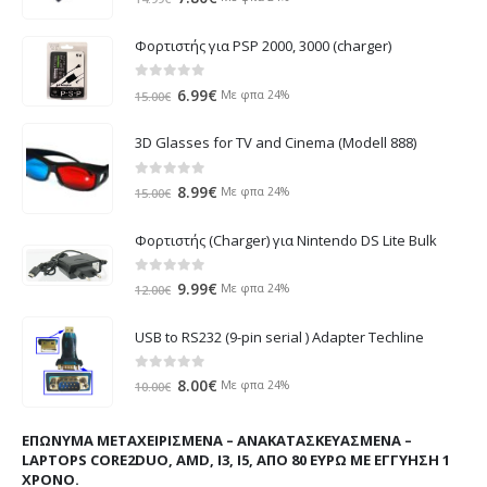
price
τρέχουσα
was:
τιμή
Φορτιστής για PSP 2000, 3000 (charger)
14.99€.
είναι:
7.80€.
0
out of 5
Original
Η
6.99
€
Με φπα 24%
15.00
€
price
τρέχουσα
was:
τιμή
3D Glasses for TV and Cinema (Modell 888)
15.00€.
είναι:
6.99€.
0
out of 5
Original
Η
8.99
€
Με φπα 24%
15.00
€
price
τρέχουσα
was:
τιμή
Φορτιστής (Charger) για Nintendo DS Lite Bulk
15.00€.
είναι:
8.99€.
0
out of 5
Original
Η
9.99
€
Με φπα 24%
12.00
€
price
τρέχουσα
was:
τιμή
USB to RS232 (9-pin serial ) Adapter Techline
12.00€.
είναι:
9.99€.
0
out of 5
Original
Η
8.00
€
Με φπα 24%
10.00
€
price
τρέχουσα
was:
τιμή
ΕΠΏΝΥΜΑ ΜΕΤΑΧΕΙΡΙΣΜΈΝΑ – ΑΝΑΚΑΤΑΣΚΕΥΑΣΜΈΝΑ –
10.00€.
είναι:
LAPTOPS CORE2DUO, AMD, I3, I5, ΑΠΌ 80 ΕΥΡΏ ΜΕ ΕΓΓΎΗΣΗ 1
8.00€.
ΧΡΌΝΟ.