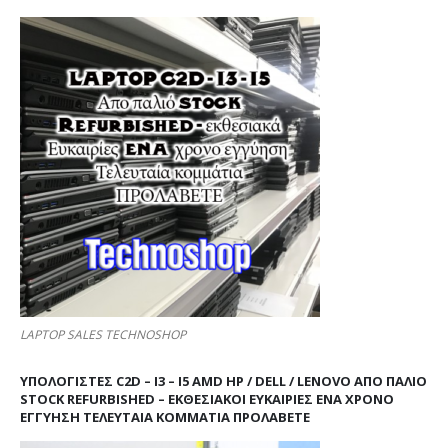
LAPTOP SALES TECHNOSHOP
ΥΠΟΛΟΓΙΣΤΕΣ C2D – I3 – I5 AMD HP / DELL / LENOVO ΑΠΟ ΠΑΛΙΌ
STOCK REFURBISHED – ΕΚΘΕΣΙΑΚΟΊ ΕΥΚΑΙΡΊΕΣ ΈΝΑ ΧΡΌΝΟ
ΕΓΓΎΗΣΗ ΤΕΛΕΥΤΑΊΑ ΚΟΜΜΆΤΙΑ ΠΡΟΛΑΒΕΤΕ