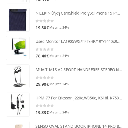
NILLKIN θήκη CamShield Pro για iPhone 15 Pro, μωβ
0
out of 5
19.30
€
Με φπα 24%
Used Monitor LA1905WG/TFT/HP/19"/1440x900/wide/Silver/Black/VGA & DVI-D & DP & USB HUB
0
out of 5
78.46
€
Με φπα 24%
MUVIT M1S V2 SPORT HANDSFREE STEREO black
0
out of 5
29.90
€
Με φπα 24%
HPM-77 For Ericsson J220c,W850c, K618i, K758c,W550c Bulk
0
out of 5
19.33
€
Με φπα 24%
SENSO OVAL STAND BOOK IPHONE 14 PRO gold