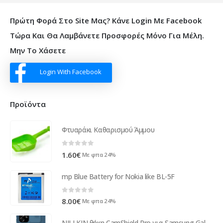
Πρώτη Φορά Στο Site Μας? Κάνε Login Με Facebook
Τώρα Και Θα Λαμβάνετε Προσφορές Μόνο Για Μέλη.
Μην Το Χάσετε
Login With Facebook
Προϊόντα
Φτυαράκι Καθαρισμού Άμμου
0
out of 5
1.60
€
Με φπα 24%
mp Blue Battery for Nokia like BL-5F
0
out of 5
8.00
€
Με φπα 24%
NILLKIN θήκη CamShield Pro για Samsung Galaxy A73 5G, μπλε