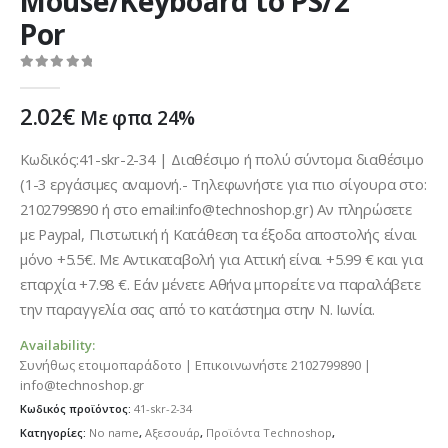
Mouse/Keyboard to PS/2
Por
0
out of 5
2.02
€
Με φπα 24%
Κωδικός:41-skr-2-34 | Διαθέσιμο ή πολύ σύντομα διαθέσιμο
(1-3 εργάσιμες αναμονή.- Τηλεφωνήστε για πιο σίγουρα στο:
2102799890 ή στο email:info@technoshop.gr) Αν πληρώσετε
με Paypal, Πιστωτική ή Κατάθεση τα έξοδα αποστολής είναι
μόνο +5.5€. Με Αντικαταβολή για Αττική είναι +5.99 € και για
επαρχία +7.98 €. Εάν μένετε Αθήνα μπορείτε να παραλάβετε
την παραγγελία σας από το κατάστημα στην Ν. Ιωνία.
Availability:
Συνήθως ετοιμοπαράδοτο | Επικοινωνήστε 2102799890 |
info@technoshop.gr
Κωδικός προϊόντος:
41-skr-2-34
Κατηγορίες:
No name
,
Αξεσουάρ
,
Προϊόντα Technoshop
,