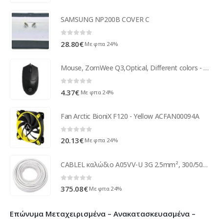
SAMSUNG NP200B COVER C
0
out of 5
28.80
€
Με φπα 24%
Mouse, ZornWee Q3,Optical, Different colors - 971
0
out of 5
4.37
€
Με φπα 24%
Fan Arctic BioniX F120 - Yellow ACFAN00094A
0
out of 5
20.13
€
Με φπα 24%
CABLEL καλώδιο A05VV-U 3G 2.5mm², 300/500V, 100m, λευκό
0
out of 5
375.08
€
Με φπα 24%
Επώνυμα Μεταχειρισμένα – Ανακατασκευασμένα –