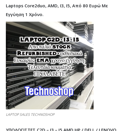
Laptops Core2duo, AMD, I3, I5, Από 80 Ευρώ Με
Εγγύηση 1 Χρόνο.
LAPTOP SALES TECHNOSHOP
ΥΠΟΛΟΓΙΣΤΕΣ C2D – I3 – I5 AMD HP / DELL / LENOVO