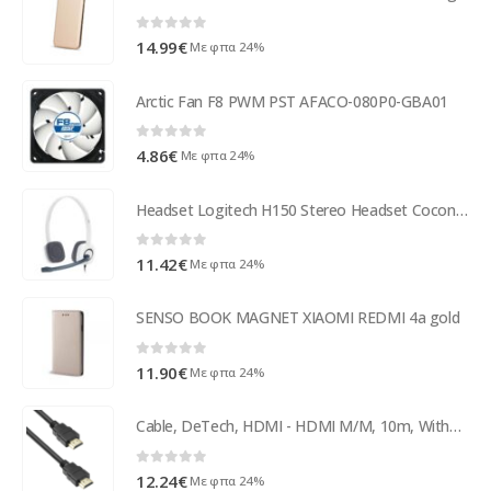
0
out of 5
14.99
€
Με φπα 24%
Arctic Fan F8 PWM PST AFACO-080P0-GBA01
0
out of 5
4.86
€
Με φπα 24%
Headset Logitech H150 Stereo Headset Coconut 981-000350
0
out of 5
11.42
€
Με φπα 24%
SENSO BOOK MAGNET XIAOMI REDMI 4a gold
0
out of 5
11.90
€
Με φπα 24%
Cable, DeTech, HDMI - HDMI M/М, 10m, Without ferrite, Black - 18309
0
out of 5
12.24
€
Με φπα 24%