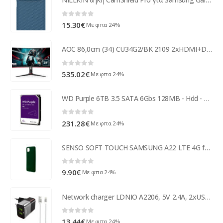
0
out of 5
15.30
€
Με φπα 24%
AOC 86,0cm (34) CU34G2/BK 2109 2xHDMI+DP+USB Curved CU34G2/BK
0
out of 5
535.02
€
Με φπα 24%
WD Purple 6TB 3.5 SATA 6Gbs 128MB - Hdd - Serial ATA WD62PURZ
0
out of 5
231.28
€
Με φπα 24%
SENSO SOFT TOUCH SAMSUNG A22 LTE 4G forest green backcover
0
out of 5
9.90
€
Με φπα 24%
Network charger LDNIO A2206, 5V 2.4A, 2xUSB, With cable for iPhone 5/6/7SE, Gray - 14740
0
out of 5
13.44
€
Με φπα 24%