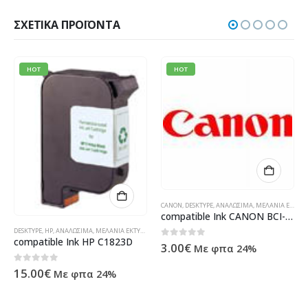
ΣΧΕΤΙΚΆ ΠΡΟΪΌΝΤΑ
HOT
HOT
ΛΆΝΙΑ
,
ΥΠΟΛΟΓΙΣΤΈΣ - ΗΛΕΚΤΡΟΝΙΚΆ
,
ΠΡΟΪΌΝΤΑ TECHNOSHOP
,
ΣΥΜΒΑΤΆ ΜΕΛΆΝΙΑ
CANON
,
ΥΠΟΛΟΓΙΣΤΈΣ - ΗΛΕΚΤΡΟΝΙΚΆ
,
DESKTYPE
,
ΑΝΑΛΏΣΙΜΑ
,
ΜΕΛΆΝΙΑ ΕΚΤΥΠΩΤΏΝ
compatible Ink CANON BCI-3eC
DESKTYPE
,
HP
,
ΑΝΑΛΏΣΙΜΑ
,
ΜΕΛΆΝΙΑ ΕΚΤΥΠΩΤΏΝ
,
ΠΡΟΪΌΝΤΑ TECHNOSHOP
,
ΣΥΜΒΑΤΆ ΜΕΛΆΝΙΑ
,
ΥΠ
compatible Ink HP C1823D
0
out of 5
3.00
€
Με φπα 24%
0
out of 5
15.00
€
Με φπα 24%