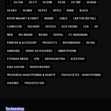
-
30-CHA
30-CTI
30-DME
30-ISE
30-TMP
50-BGN
50-GRO
50-MAK
50-PUC
APPLE
BANK
BLACK
BOOK MAGNET & FANCY
BRAND
CABLE
CARTON (RETAIL)
COMPUTER
DELIVERY
DETECH
ELECTRONIC
FOR
HP
NEW
NO BRAND
NOSKR
PAYPAL
PC HARDWARE
PRINTER & ACCESSORY
PRODUCTS
REFURBISHED
RETAIL
SAMSUNG
SENSO ACCESSORIES
SMARTPHONE
STORAGE MEDIA
USB
ΑΝΤΑΛΛΑΚΤΙΚΆ
ΑΞΕΣΟΥΆΡ
ΕΊΔΗ ΔΏΡΩΝ
ΠΛΗΡΟΦΟΡΙΚΉ
ΠΡΟΪΌΝΤΑ>ΗΛΕΚΤΡΟΝΙΚΆ & ΗΛΕΚΤΡ
ΥΠΟΛΟΓΙΣΤΈΣ - ΗΛΕΚΤΡΟΝΙΚΆ
ΟΘΌΝΕΣ
ΥΠΟΛΟΓΙΣΤΏΝ