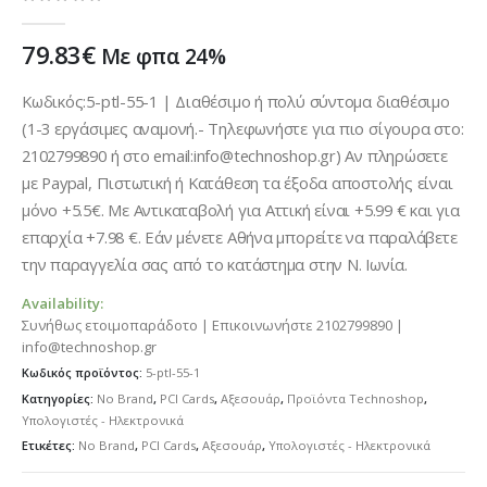
0
out of 5
79.83
€
Με φπα 24%
Κωδικός:5-ptl-55-1 | Διαθέσιμο ή πολύ σύντομα διαθέσιμο
(1-3 εργάσιμες αναμονή.- Τηλεφωνήστε για πιο σίγουρα στο:
2102799890 ή στο email:info@technoshop.gr) Αν πληρώσετε
με Paypal, Πιστωτική ή Κατάθεση τα έξοδα αποστολής είναι
μόνο +5.5€. Με Αντικαταβολή για Αττική είναι +5.99 € και για
επαρχία +7.98 €. Εάν μένετε Αθήνα μπορείτε να παραλάβετε
την παραγγελία σας από το κατάστημα στην Ν. Ιωνία.
Availability:
Συνήθως ετοιμοπαράδοτο | Επικοινωνήστε 2102799890 |
info@technoshop.gr
Κωδικός προϊόντος:
5-ptl-55-1
Κατηγορίες:
No Brand
,
PCI Cards
,
Αξεσουάρ
,
Προϊόντα Technoshop
,
Υπολογιστές - Ηλεκτρονικά
Ετικέτες:
No Brand
,
PCI Cards
,
Αξεσουάρ
,
Υπολογιστές - Ηλεκτρονικά