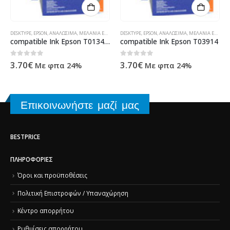
Α
,
ΥΠΟΛΟΓΙΣΤΈΣ - ΗΛΕΚΤΡΟΝΙΚΆ
DESKTYPE
,
ΠΡΟΪΌΝΤΑ TECHNOSHOP
,
EPSON
,
ΑΝΑΛΏΣΙΜΑ
,
ΣΥΜΒΑΤΆ ΜΕΛΆΝΙΑ
,
ΜΕΛΆΝΙΑ ΕΚΤΥΠΩΤΏΝ
,
DESKTYPE
ΥΠΟΛΟΓΙΣΤΈΣ - ΗΛΕΚΤΡΟΝΙΚΆ
,
ΠΡΟΪΌΝΤΑ TECHNOSHOP
,
EPSON
,
ΑΝΑΛΏΣΙΜΑ
,
ΣΥΜΒΑΤΆ ΜΕΛΆΝΙΑ
,
ΜΕΛΆΝΙΑ ΕΚΤΥΠΩΤΏΝ
compatible Ink Epson T013401
compatible Ink Epson T03914
0
out of 5
0
out of 5
3.70
€
3.70
€
Με φπα 24%
Με φπα 24%
Επικοινωνήστε μαζί μας
BESTPRICE
ΠΛΗΡΟΦΟΡΊΕΣ
Όροι και προϋποθέσεις
Πολιτική Επιστροφών / Υπαναχώρηση
Κέντρο απορρήτου
Ρυθμίσεις απορρήτου