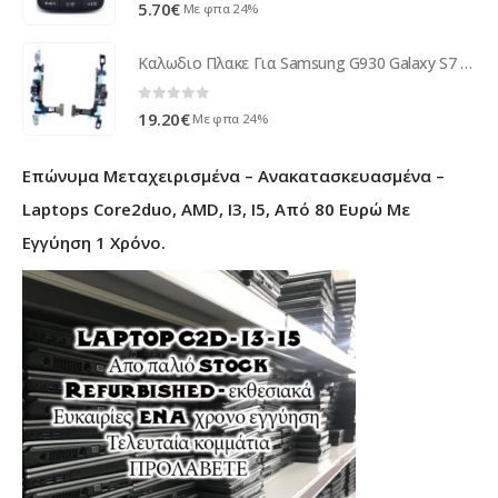
0
out of 5
5.70
€
Με φπα 24%
Καλωδιο Πλακε Για Samsung G930 Galaxy S7 Με Υποδοχη Φορτισης, Μικροφωνο κ Πληκτρα OR
0
out of 5
19.20
€
Με φπα 24%
Επώνυμα Μεταχειρισμένα – Ανακατασκευασμένα –
Laptops Core2duo, AMD, I3, I5, Από 80 Ευρώ Με
Εγγύηση 1 Χρόνο.