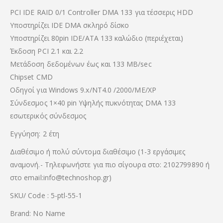
PCI IDE RAID 0/1 Controller DMA 133 για τέσσερις HDD
Υποστηρίζει IDE DMA σκληρό δίσκο
Υποστηρίζει 80pin IDE/ATA 133 καλώδιο (περιέχεται)
Έκδοση PCI 2.1 και 2.2
Μετάδοση δεδομένων έως και 133 MB/sec
Chipset CMD
Οδηγοί για Windows 9.x/NT4.0 /2000/ME/XP
Σύνδεσμος 1×40 pin Υψηλής πυκνότητας DMA 133
εσωτερικός σύνδεσμος
Εγγύηση: 2 έτη
Διαθέσιμο ή πολύ σύντομα διαθέσιμο (1-3 εργάσιμες
αναμονή.- Τηλεφωνήστε για πιο σίγουρα στο: 2102799890 ή
στο email:info@technoshop.gr)
SKU/ Code : 5-ptl-55-1
Brand: No Name