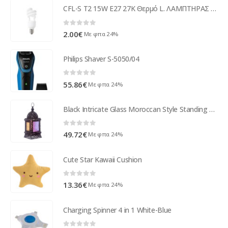
was:
τιμή
CFL-S T2 15W E27 27K Θερμό L. ΛΑΜΠΤΗΡΑΣ ΟΙΚΟΝΟΜΙΑΣ
8.00€.
είναι:
6.79€.
0
out of 5
2.00
€
Με φπα 24%
Philips Shaver S-5050/04
0
out of 5
55.86
€
Με φπα 24%
Black Intricate Glass Moroccan Style Standing Lantern
0
out of 5
49.72
€
Με φπα 24%
Cute Star Kawaii Cushion
0
out of 5
13.36
€
Με φπα 24%
Charging Spinner 4 in 1 White-Blue