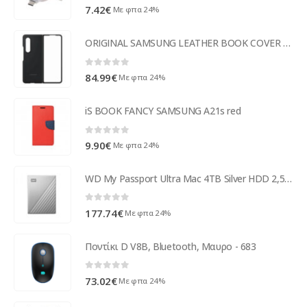
0
out of 5
7.42
€
Με φπα 24%
ORIGINAL SAMSUNG LEATHER BOOK COVER SAMSUNG Z FOLD 3 5G black
0
out of 5
84.99
€
Με φπα 24%
iS BOOK FANCY SAMSUNG A21s red
0
out of 5
9.90
€
Με φπα 24%
WD My Passport Ultra Mac 4TB Silver HDD 2,5 WDBPMV0040BSL-WESN
0
out of 5
177.74
€
Με φπα 24%
Ποντίκι D V8B, Bluetooth, Μαυρο - 683
0
out of 5
73.02
€
Με φπα 24%