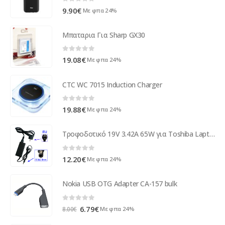
0
out of 5
9.90
€
Με φπα 24%
Μπαταρια Για Sharp GX30
0
out of 5
19.08
€
Με φπα 24%
CTC WC 7015 Induction Charger
0
out of 5
19.88
€
Με φπα 24%
Τροφοδοτικό 19V 3.42A 65W για Toshiba Laptop, Output Tips: 5.5x2
0
out of 5
12.20
€
Με φπα 24%
Nokia USB OTG Adapter CA-157 bulk
0
out of 5
Original
Η
6.79
€
Με φπα 24%
8.00
€
price
τρέχουσα