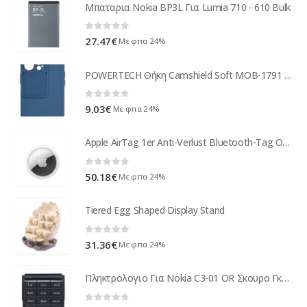
Μπαταρια Nokia BP3L Για Lumia 710 - 610 Bulk
0
out of 5
27.47
€
Με φπα 24%
POWERTECH Θήκη Camshield Soft MOB-1791 για iPhone 13 Pro, μπλε
0
out of 5
9.03
€
Με φπα 24%
Apple AirTag 1er Anti-Verlust Bluetooth-Tag Ortungsgerät MX532ZM/A
0
out of 5
50.18
€
Με φπα 24%
Tiered Egg Shaped Display Stand
0
out of 5
31.36
€
Με φπα 24%
Πληκτρολογιο Για Nokia C3-01 OR Σκουρο Γκρι (9791M64)