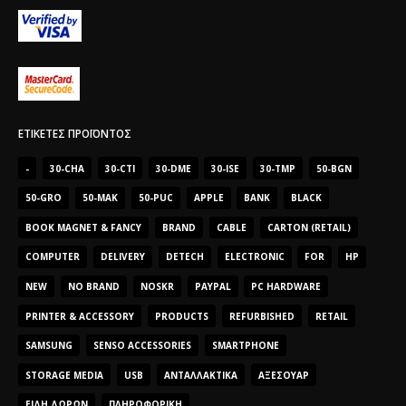
ΕΤΙΚΈΤΕΣ ΠΡΟΪΌΝΤΟΣ
-
30-CHA
30-CTI
30-DME
30-ISE
30-TMP
50-BGN
50-GRO
50-MAK
50-PUC
APPLE
BANK
BLACK
BOOK MAGNET & FANCY
BRAND
CABLE
CARTON (RETAIL)
COMPUTER
DELIVERY
DETECH
ELECTRONIC
FOR
HP
NEW
NO BRAND
NOSKR
PAYPAL
PC HARDWARE
PRINTER & ACCESSORY
PRODUCTS
REFURBISHED
RETAIL
SAMSUNG
SENSO ACCESSORIES
SMARTPHONE
STORAGE MEDIA
USB
ΑΝΤΑΛΛΑΚΤΙΚΆ
ΑΞΕΣΟΥΆΡ
ΕΊΔΗ ΔΏΡΩΝ
ΠΛΗΡΟΦΟΡΙΚΉ