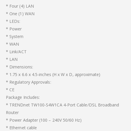
* Four (4) LAN
* One (1) WAN
* LEDs:
* Power
* System
* WAN
* Link/ACT
* LAN
* Dimensions:
* 1.75 x 6.6 x 4.5-inches (H x W x D, approximate)
* Regulatory Approvals:
* CE
Package Includes:
* TRENDnet TW100-S4W1CA 4-Port Cable/DSL Broadband
Router
* Power Adapter (100 – 240V 50/60 Hz)
* Ethernet cable