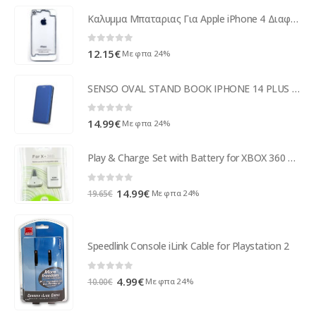
Καλυμμα Μπαταριας Για Apple iPhone 4 Διαφανο OEM
0
out of 5
12.15
€
Με φπα 24%
SENSO OVAL STAND BOOK IPHONE 14 PLUS blue
0
out of 5
14.99
€
Με φπα 24%
Play & Charge Set with Battery for XBOX 360 White
0
out of 5
Original
Η
14.99
€
Με φπα 24%
19.65
€
price
τρέχουσα
was:
τιμή
19.65€.
είναι:
Speedlink Console iLink Cable for Playstation 2
14.99€.
0
out of 5
Original
Η
4.99
€
Με φπα 24%
10.00
€
price
τρέχουσα
was:
τιμή