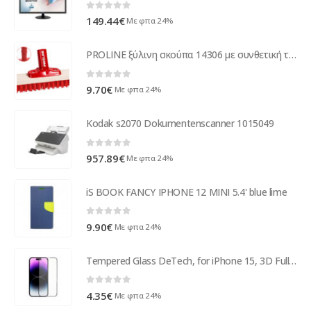
0
out of 5
149.44
€
Με φπα 24%
PROLINE ξύλινη σκούπα 14306 με συνθετική τρίχα 3cm, click system, 30cm
0
out of 5
9.70
€
Με φπα 24%
Kodak s2070 Dokumentenscanner 1015049
0
out of 5
957.89
€
Με φπα 24%
iS BOOK FANCY IPHONE 12 MINI 5.4' blue lime
0
out of 5
9.90
€
Με φπα 24%
Tempered Glass DeTech, for iPhone 15, 3D Full Glue, 0.3mm, Black - 52719
0
out of 5
4.35
€
Με φπα 24%