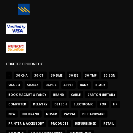
ΕΤΙΚΈΤΕΣ ΠΡΟΪΌΝΤΟΣ
-
30-CHA
30-CTI
30-DME
30-ISE
30-TMP
50-BGN
50-GRO
50-MAK
50-PUC
APPLE
BANK
BLACK
BOOK MAGNET & FANCY
BRAND
CABLE
CARTON (RETAIL)
COMPUTER
DELIVERY
DETECH
ELECTRONIC
FOR
HP
NEW
NO BRAND
NOSKR
PAYPAL
PC HARDWARE
PRINTER & ACCESSORY
PRODUCTS
REFURBISHED
RETAIL