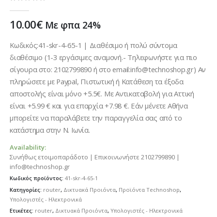
0
out of 5
10.00
€
Με φπα 24%
Κωδικός:41-skr-4-65-1 | Διαθέσιμο ή πολύ σύντομα
διαθέσιμο (1-3 εργάσιμες αναμονή.- Τηλεφωνήστε για πιο
σίγουρα στο: 2102799890 ή στο email:info@technoshop.gr) Αν
πληρώσετε με Paypal, Πιστωτική ή Κατάθεση τα έξοδα
αποστολής είναι μόνο +5.5€. Με Αντικαταβολή για Αττική
είναι +5.99 € και για επαρχία +7.98 €. Εάν μένετε Αθήνα
μπορείτε να παραλάβετε την παραγγελία σας από το
κατάστημα στην Ν. Ιωνία.
Availability:
Συνήθως ετοιμοπαράδοτο | Επικοινωνήστε 2102799890 |
info@technoshop.gr
Κωδικός προϊόντος:
41-skr-4-65-1
Κατηγορίες:
router
,
Δικτυακά Προιόντα
,
Προϊόντα Technoshop
,
Υπολογιστές - Ηλεκτρονικά
Ετικέτες:
router
,
Δικτυακά Προιόντα
,
Υπολογιστές - Ηλεκτρονικά