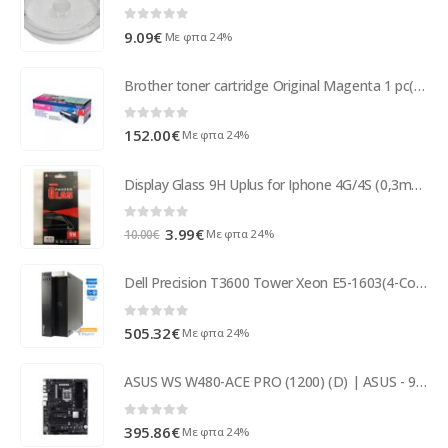
0
out of 5
9.09
€
Με φπα 24%
Brother toner cartridge Original Magenta 1 pc(s) TN325M
0
out of 5
152.00
€
Με φπα 24%
Display Glass 9H Uplus for Iphone 4G/4S (0,3mm/2.5D) RETAIL
0
out of 5
Original
Η
3.99
€
Με φπα 24%
10.00
€
price
τρέχουσα
was:
τιμή
Dell Precision T3600 Tower Xeon E5-1603(4-Cores)/16GB DDR3/1TB/Nvidia 1GB/DVD/7P Grade A+ Workstatio ( 97101 )
10.00€.
είναι:
3.99€.
0
out of 5
505.32
€
Με φπα 24%
ASUS WS W480-ACE PRO (1200) (D) | ASUS - 90MB1310-M0EAY0
0
out of 5
395.86
€
Με φπα 24%