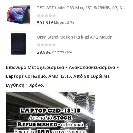
10.00€.
είναι:
TECLAST tablet T65 Max, 13", 8/256GB, 4G, Android 15, 10000mAh, γκρι
4.99€.
0
out of 5
591.61
€
Με φπα 24%
Θηκη Stand Motion Για iPad Air 2 Μαυρη
0
out of 5
29.88
€
Με φπα 24%
Επώνυμα Μεταχειρισμένα – Ανακατασκευασμένα –
Laptops Core2duo, AMD, I3, I5, Από 80 Ευρώ Με
Εγγύηση 1 Χρόνο.