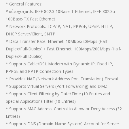
* General Features:
* κάτοχοςards: IEEE 802.3 10Base-T Ethernet; IEEE 802.3u
100Base-TX Fast Ethernet
* Network Protocols: TCP/IP, NAT, PPPoE, UPnP, HTTP,
DHCP Server/Client, SNTP
* Data Transfer Rate: Ethernet: 10Mbps/20Mbps (Half-
Duplex/Full-Duplex) / Fast Ethernet: 100Mbps/200Mbps (Half-
Duplex/Full-Duplex)
* Supports Cable/DSL Modem with Dynamic IP, Fixed IP,
PPPoE and PPTP Connection Types
* Provides NAT (Network Address Port Translation) Firewall
* Supports Virtual Servers (Port Forwarding) and DMZ
* Supports Client Filtering by Date/Time (10 Entries and
Special Applications Filter (10 Entries)
* Supports MAC Address Control to Allow or Deny Access (32
Entries)
* Supports DNS (Domain Name System) Account for Server