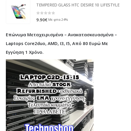
TEMPERED GLASS HTC DESIRE 10 LIFESTYLE
0
out of 5
9.90
€
Με φπα 24%
Επώνυμα Μεταχειρισμένα – Ανακατασκευασμένα –
Laptops Core2duo, AMD, I3, I5, Από 80 Ευρώ Με
Εγγύηση 1 Χρόνο.