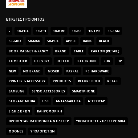
ΕΤΙΚΈΤΕΣ ΠΡΟΪΌΝΤΟΣ
-
30-CHA
30-CTI
30-DME
30-ISE
30-TMP
50-BGN
50-GRO
50-MAK
50-PUC
APPLE
BANK
BLACK
BOOK MAGNET & FANCY
BRAND
CABLE
CARTON (RETAIL)
COMPUTER
DELIVERY
DETECH
ELECTRONIC
FOR
HP
NEW
NO BRAND
NOSKR
PAYPAL
PC HARDWARE
PRINTER & ACCESSORY
PRODUCTS
REFURBISHED
RETAIL
SAMSUNG
SENSO ACCESSORIES
SMARTPHONE
STORAGE MEDIA
USB
ΑΝΤΑΛΛΑΚΤΙΚΆ
ΑΞΕΣΟΥΆΡ
ΕΊΔΗ ΔΏΡΩΝ
ΠΛΗΡΟΦΟΡΙΚΉ
ΠΡΟΪΌΝΤΑ>ΗΛΕΚΤΡΟΝΙΚΆ & ΗΛΕΚΤΡ
ΥΠΟΛΟΓΙΣΤΈΣ - ΗΛΕΚΤΡΟΝΙΚΆ
ΟΘΌΝΕΣ
ΥΠΟΛΟΓΙΣΤΏΝ