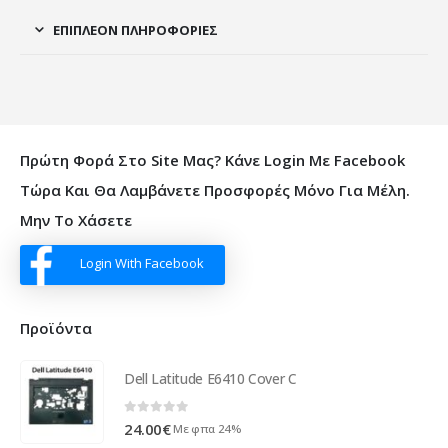
ΕΠΙΠΛΈΟΝ ΠΛΗΡΟΦΟΡΊΕΣ
Πρώτη Φορά Στο Site Μας? Κάνε Login Με Facebook
Τώρα Και Θα Λαμβάνετε Προσφορές Μόνο Για Μέλη.
Μην Το Χάσετε
Login With Facebook
Προϊόντα
Dell Latitude E6410 Cover C
0
out of 5
24.00
€
Με φπα 24%