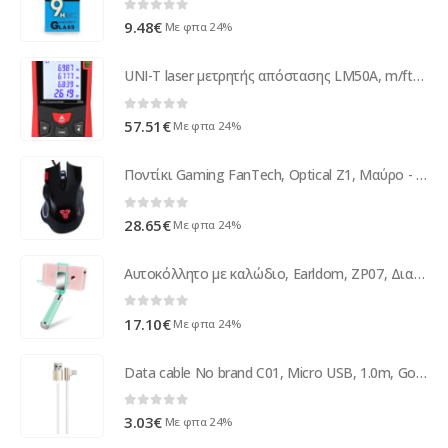
0
out of 5
9.48
€
Με φπα 24%
UNI-T laser μετρητής απόστασης LM50A, m/ft/in, 50m
0
out of 5
57.51
€
Με φπα 24%
Ποντίκι Gaming FanTech, Optical Z1, Μαύρο - 945
0
out of 5
28.65
€
Με φπα 24%
Αυτοκόλλητο με καλώδιο, Earldom, ZP07, Διαφορετικά χρώματα - 17288
0
out of 5
17.10
€
Με φπα 24%
Data cable No brand C01, Micro USB, 1.0m, Gold - 14974
0
out of 5
3.03
€
Με φπα 24%