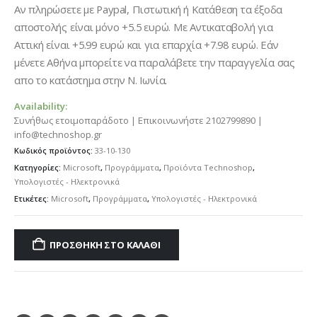
Αν πληρώσετε με Paypal, Πιστωτική ή Κατάθεση τα έξοδα
αποστολής είναι μόνο +5.5 ευρώ. Με Αντικαταβολή για
Αττική είναι +5.99 ευρώ και για επαρχία +7.98 ευρώ. Εάν
μένετε Αθήνα μπορείτε να παραλάβετε την παραγγελία σας
απο το κατάστημα στην Ν. Ιωνία.
Availability:
Συνήθως ετοιμοπαράδοτο | Επικοινωνήστε 2102799890 |
info@technoshop.gr
Κωδικός προϊόντος:
33-10-130
Κατηγορίες:
Microsoft
,
Προγράμματα
,
Προϊόντα Technoshop
,
Υπολογιστές - Ηλεκτρονικά
Ετικέτες:
Microsoft
,
Προγράμματα
,
Υπολογιστές - Ηλεκτρονικά
ΠΡΟΣΘΉΚΗ ΣΤΟ ΚΑΛΆΘΙ