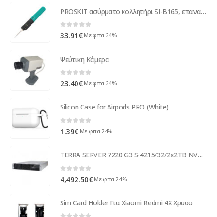
PROSKIT ασύρματο κολλητήρι SI-B165, επαναφορτιζόμενο, 12W, 500 °C
0
out of 5
33.91
€
Με φπα 24%
Ψεύτικη Kάμερα
0
out of 5
23.40
€
Με φπα 24%
Silicon Case for Airpods PRO (White)
0
out of 5
1.39
€
Με φπα 24%
TERRA SERVER 7220 G3 S-4215/32/2x2TB NVMe/VROC 1100200
0
out of 5
4,492.50
€
Με φπα 24%
Sim Card Holder Για Xiaomi Redmi 4X Χρυσο