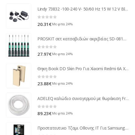
Lindy 73832 -100-240 V- 50/60 Hz 15 W 12 V Black AC-to-DC 73832
0
out of 5
20.31
€
Με φπα 24%
PROSKIT σετ κατσαβιδιών ακριβείας SD-081A με θήκη, 7τμχ
0
out of 5
27.97
€
Με φπα 24%
Θηκη Book DD Skin Pro Για Xiaomi Redmi 6A Χρυση
0
out of 5
23.88
€
Με φπα 24%
ADELEQ καλώδιο συναγερμού με θωράκιση Freder 9-620160, 12x0.22mm², 100m
0
out of 5
89.23
€
Με φπα 24%
Προστατευτικο Τζαμι Οθονης IT Για Samsung J320 Galaxy J3 2016