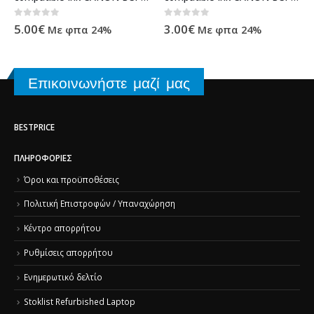
0
out of 5
0
out of 5
5.00
€
3.00
€
Με φπα 24%
Με φπα 24%
Επικοινωνήστε μαζί μας
BESTPRICE
ΠΛΗΡΟΦΟΡΊΕΣ
Όροι και προϋποθέσεις
Πολιτική Επιστροφών / Υπαναχώρηση
Κέντρο απορρήτου
Ρυθμίσεις απορρήτου
Ενημερωτικό δελτίο
Stoklist Refurbished Laptop