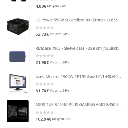
0
out of 5
4.00
€
Με φπα 24%
LC-Power 550W SuperSilent 80+Bronze LC6550 V2.3
0
out of 5
53.73
€
Με φπα 24%
Rivacase 7903 - Sleeve case - 33.8 cm (13.3inch) - 240 g - Blue 7903 BLUE
0
out of 5
21.98
€
Με φπα 24%
Used Monitor 190CW TFT/Philips/19"/1440x900/wide/Black/Grade B/VGA & DVI-D ( 66374 )
0
out of 5
61.70
€
Με φπα 24%
ASUS TUF B450M-PLUS GAMING AMD B450 Socket AM4 Micro ATX 90MB0YQ0-M0EAY0
0
out of 5
102.94
€
Με φπα 24%