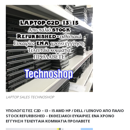
LAPTOP SALES TECHNOSHOP
ΥΠΟΛΟΓΙΣΤΕΣ C2D – I3 – I5 AMD HP / DELL / LENOVO ΑΠΟ ΠΑΛΙΌ
STOCK REFURBISHED – ΕΚΘΕΣΙΑΚΟΊ ΕΥΚΑΙΡΊΕΣ ΈΝΑ ΧΡΌΝΟ
ΕΓΓΎΗΣΗ ΤΕΛΕΥΤΑΊΑ ΚΟΜΜΆΤΙΑ ΠΡΟΛΑΒΕΤΕ