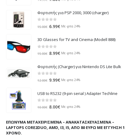
price
τρέχουσα
was:
τιμή
Φορτιστής για PSP 2000, 3000 (charger)
14.99€.
είναι:
7.80€.
0
out of 5
Original
Η
6.99
€
Με φπα 24%
15.00
€
price
τρέχουσα
was:
τιμή
3D Glasses for TV and Cinema (Modell 888)
15.00€.
είναι:
6.99€.
0
out of 5
Original
Η
8.99
€
Με φπα 24%
15.00
€
price
τρέχουσα
was:
τιμή
Φορτιστής (Charger) για Nintendo DS Lite Bulk
15.00€.
είναι:
8.99€.
0
out of 5
Original
Η
9.99
€
Με φπα 24%
12.00
€
price
τρέχουσα
was:
τιμή
USB to RS232 (9-pin serial ) Adapter Techline
12.00€.
είναι:
9.99€.
0
out of 5
Original
Η
8.00
€
Με φπα 24%
10.00
€
price
τρέχουσα
was:
τιμή
ΕΠΏΝΥΜΑ ΜΕΤΑΧΕΙΡΙΣΜΈΝΑ – ΑΝΑΚΑΤΑΣΚΕΥΑΣΜΈΝΑ –
10.00€.
είναι:
LAPTOPS CORE2DUO, AMD, I3, I5, ΑΠΌ 80 ΕΥΡΏ ΜΕ ΕΓΓΎΗΣΗ 1
8.00€.
ΧΡΌΝΟ.