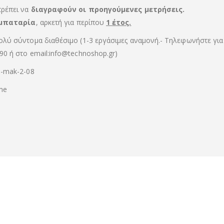
τρέπει
να
διαγραφούν οι προηγούμενες μετρήσεις.
μπαταρία
,
αρκετή
για
περίπου
1 έτος.
ολύ σύντομα διαθέσιμο (1-3 εργάσιμες αναμονή.- Τηλεφωνήστε για
90 ή στο email:info@technoshop.gr)
0-mak-2-08
me