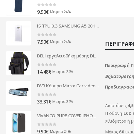
0
out of 5
9.90
€
Με φπα 24%
iS TPU 0.3 SAMSUNG A5 2016 trans backcover
0
out of 5
7.90
€
Με φπα 24%
ΠΕΡΙΓΡΑΦ
DELI εργαλειοθήκη μέσης DL430003 για εργαλεία χειρός, 25x12cm, μαύρη
Περιγραφή Π
0
out of 5
14.48
€
Με φπα 24%
Βήμα
τομετρη
DVR Κάμερα Mirror Car video Recorder XDR103 ( 86036 )
Προδιαγραφέ
0
out of 5
33.31
€
Με φπα 24%
Διαστάσεις
4,5
Η οθόνη
LCD
VIVANCO PURE COVER IPHONE 13 MINI transparent backcover
Χιλιόμετρα
ή μ
0
out of 5
9.90
€
Με φπα 24%
Μήκος
60
εκατ