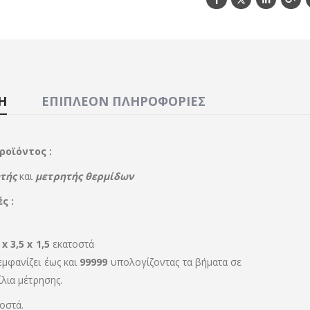
Ή
ΕΠΙΠΛΈΟΝ ΠΛΗΡΟΦΟΡΊΕΣ
ροϊόντος :
τής
και
μετρητής
θερμίδων
ς :
 x
3,5 x
1,5
εκατοστά
εμφανίζει
έως και
99999
υπολογίζοντας
τα βήματα σε
ίλια
μέτρησης
.
οστά.