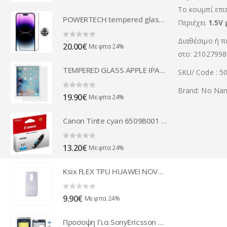
Το κουμπί
επι
POWERTECH tempered glass Emery 5D TGC-0764 για iPhone 14 Pro Max, full glue
Περιέχει
1.5V
Διαθέσιμο ή π
0
out of 5
20.00
€
Με φπα 24%
στο: 21027998
TEMPERED GLASS APPLE IPAD PRO 12,9''
SKU/ Code : 5
Brand: No Na
0
out of 5
19.90
€
Με φπα 24%
Canon Tinte cyan 6509B001 | CANON - 6509B001
0
out of 5
13.20
€
Με φπα 24%
Ksix FLEX TPU HUAWEI NOVA PLUS trans backcover
0
out of 5
9.90
€
Με φπα 24%
Προσοψη Για SonyEricsson C702 Τυρκουαζ Full Με Τζαμακι Μαυρο,Κλειστρο Καμερας Ασημι,Μεσαιο,Πλαστικα Κουμπακια