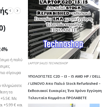
ής
0)
24%
α
έσιμο ή πολύ
LAPTOP SALES TECHNOSHOP
άσιμες
πιο σίγουρα
ΥΠΟΛΟΓΙΣΤΕΣ C2D – I3 – I5 AMD HP / DELL
/ LENOVO Απο Παλιό Stock Refurbished –
Αν πληρώσετε
Εκθεσιακοί Ευκαιρίες Ένα Χρόνο Εγγύηση
θεση τα
Τελευταία Κομμάτια ΠΡΟΛΑΒΕΤΕ
+5.5€. Με
ι +5.99 € και