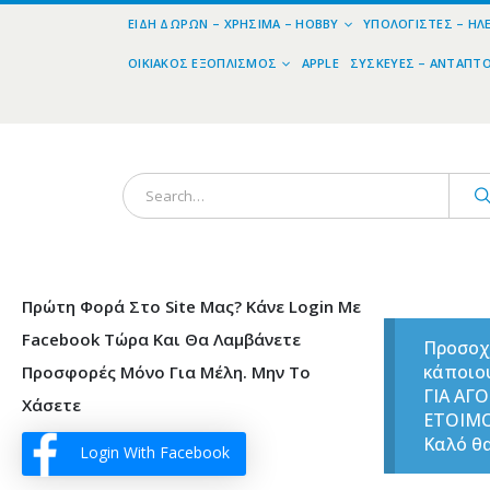
ΕΊΔΗ ΔΏΡΩΝ – ΧΡΉΣΙΜΑ – HOBBY
ΥΠΟΛΟΓΙΣΤΈΣ – ΗΛ
ΟΙΚΙΑΚΌΣ ΕΞΟΠΛΙΣΜΌΣ
APPLE
ΣΥΣΚΕΥΈΣ – ΑΝΤΆΠΤ
Πρώτη Φορά Στο Site Μας? Κάνε Login Με
Facebook Τώρα Και Θα Λαμβάνετε
Προσοχ
κάποιο
Προσφορές Μόνο Για Μέλη. Μην Το
ΓΙΑ ΑΓ
Χάσετε
ΕΤΟΙΜ
Καλό θα
Login With Facebook