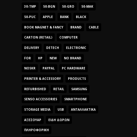
30-TMP
50-BGN
50-GRO
50-MAK
50-PUC
APPLE
BANK
BLACK
BOOK MAGNET & FANCY
BRAND
CABLE
CARTON (RETAIL)
COMPUTER
DELIVERY
DETECH
ELECTRONIC
FOR
HP
NEW
NO BRAND
NOSKR
PAYPAL
PC HARDWARE
PRINTER & ACCESSORY
PRODUCTS
REFURBISHED
RETAIL
SAMSUNG
SENSO ACCESSORIES
SMARTPHONE
STORAGE MEDIA
USB
ΑΝΤΑΛΛΑΚΤΙΚΆ
ΑΞΕΣΟΥΆΡ
ΕΊΔΗ ΔΏΡΩΝ
ΠΛΗΡΟΦΟΡΙΚΉ