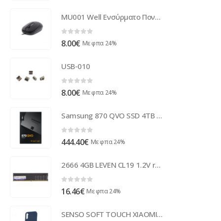
MU001 Well Ενσύρματο Ποντίκι 3D USB μαύρο 800dp MOUSE-USB-MU001BK-WL
0
out of 5
8.00
€
Με φπα 24%
USB-010
0
out of 5
8.00
€
Με φπα 24%
Samsung 870 QVO SSD 4TB SATA Intern 2.5 MZ-77Q4T0BW
0
out of 5
444.40
€
Με φπα 24%
2666 4GB LEVEN CL19 1.2V retail JR4U2666172408-4M
0
out of 5
16.46
€
Με φπα 24%
SENSO SOFT TOUCH XIAOMI REDMI NOTE 8T blue backcover