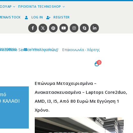
ΕΣΟΥΆΡ
ΠΡΟΪΌΝΤΑ TECHNOSHOP
ΜΈΝΑ/STOCK
LOG IN
REGISTER
02799890
|
info@technoshop,gr
|
Υπεύθυνο Service Υπολογιστών
|
Επικοινωνία - Χάρτης
0
Επώνυμα Μεταχειρισμένα –
Ανακατασκευασμένα – Laptops Core2duo,
από
Ο ΚΑΛΑΘΙ
AMD, I3, I5, Από 80 Ευρώ Με Εγγύηση 1
Χρόνο.