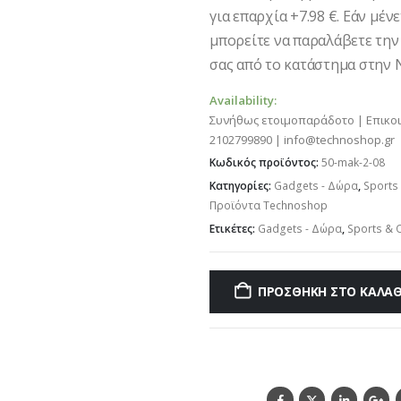
για επαρχία +7.98 €. Εάν μέν
μπορείτε να παραλάβετε την
σας από το κατάστημα στην Ν
Availability:
Συνήθως ετοιμοπαράδοτο | Επικο
2102799890 | info@technoshop.gr
Κωδικός προϊόντος:
50-mak-2-08
Κατηγορίες:
Gadgets - Δώρα
,
Sports
Προϊόντα Technoshop
Ετικέτες:
Gadgets - Δώρα
,
Sports & 
ΠΡΟΣΘΉΚΗ ΣΤΟ ΚΑΛΆΘ