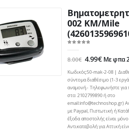
Βηματομετρητ
002 KM/Mile
(426013596961
0
out of 5
Original
Η
4.99
€
Με φπα 
8.00
€
price
τρέχουσ
was:
τιμή
Κωδικός:50-mak-2-08 | Διαθ
8.00€.
είναι:
σύντομα διαθέσιμο (1-3 εργ
4.99€.
αναμονή.- Τηλεφωνήστε για 
στο: 2102799890 ή στο
email:info@technoshop.gr) 
με Paypal, Πιστωτική ή Κατά
έξοδα αποστολής είναι μόνο 
Αντικαταβολή για Αττική είνα