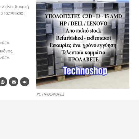
εν είναι δυνατή
 2102799890 |
ς>RCA
Εικόνας
,
ς>RCA
PC ΠΡΟΣΦΟΡΕΣ