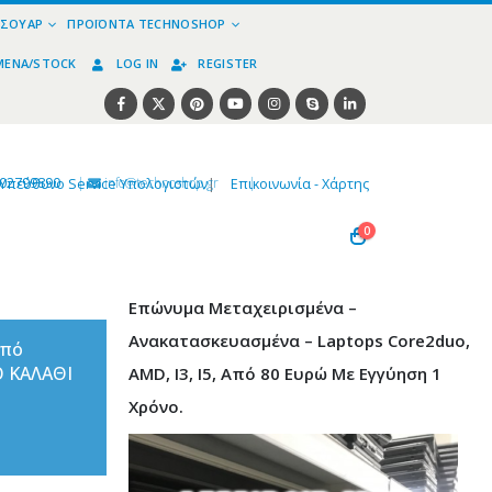
ΕΣΟΥΆΡ
ΠΡΟΪΌΝΤΑ TECHNOSHOP
ΜΈΝΑ/STOCK
LOG IN
REGISTER
02799890
|
info@technoshop,gr
|
Υπεύθυνο Service Υπολογιστών
|
Επικοινωνία - Χάρτης
0
Επώνυμα Μεταχειρισμένα –
Ανακατασκευασμένα – Laptops Core2duo,
από
Ο ΚΑΛΑΘΙ
AMD, I3, I5, Από 80 Ευρώ Με Εγγύηση 1
Χρόνο.