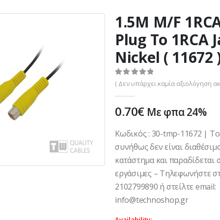
1.5M M/F 1RC
Plug To 1RCA J
Nickel ( 11672 
0
out of 5
( Δεν υπάρχει καμία αξιολόγηση ακ
0.70
€
Με φπα 24%
Κωδικός : 30-tmp-11672 | Τ
συνήθως δεν είναι διαθέσιμ
κατάστημα και παραδίδεται σ
εργάσιμες – Τηλεφωνήστε στ
2102799890 ή στείλτε email:
info@technoshop.gr
Availability: