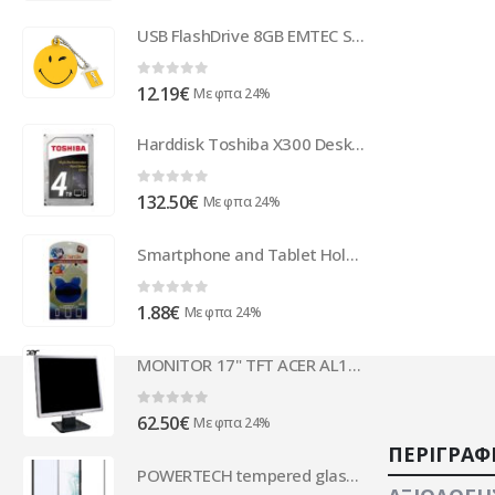
USB FlashDrive 8GB EMTEC SmileyWorld -Take it easy- (Yellow)
0
out of 5
12.19
€
Με φπα 24%
Harddisk Toshiba X300 Desktop 4TB HDWE140UZSVA
0
out of 5
132.50
€
Με φπα 24%
Smartphone and Tablet Holder - 360 handle Blue
0
out of 5
1.88
€
Με φπα 24%
MONITOR 17" TFT ACER AL1716 BL-SL GA
0
out of 5
62.50
€
Με φπα 24%
ΠΕΡΙΓΡΑΦ
POWERTECH tempered glass 5D TGC-0725 για Samsung Galaxy S23, full glue