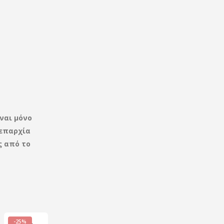
ναι μόνο
επαρχία
ς από το
-25%