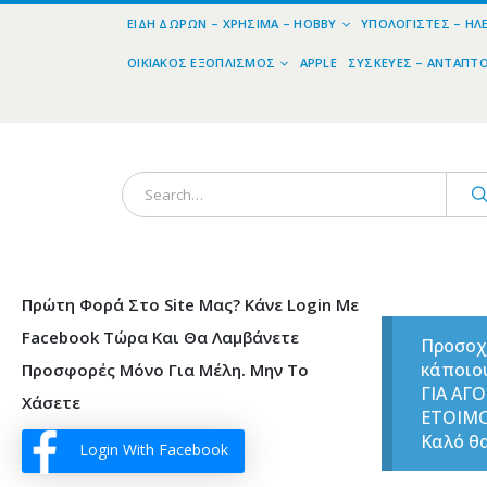
ΕΊΔΗ ΔΏΡΩΝ – ΧΡΉΣΙΜΑ – HOBBY
ΥΠΟΛΟΓΙΣΤΈΣ – ΗΛ
ΟΙΚΙΑΚΌΣ ΕΞΟΠΛΙΣΜΌΣ
APPLE
ΣΥΣΚΕΥΈΣ – ΑΝΤΆΠΤ
Πρώτη Φορά Στο Site Μας? Κάνε Login Με
Facebook Τώρα Και Θα Λαμβάνετε
Προσοχ
κάποιο
Προσφορές Μόνο Για Μέλη. Μην Το
ΓΙΑ ΑΓ
Χάσετε
ΕΤΟΙΜ
Καλό θα
Login With Facebook