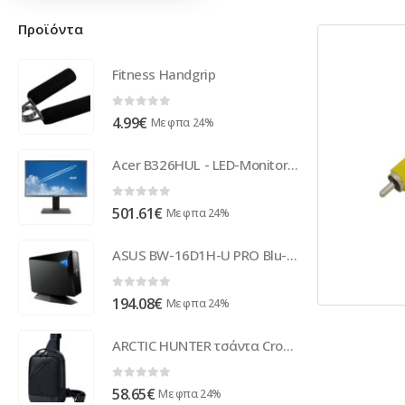
Προϊόντα
Fitness Handgrip
0
out of 5
4.99
€
Με φπα 24%
Acer B326HUL - LED-Monitor - 81.3 cm (32)
0
out of 5
501.61
€
Με φπα 24%
ASUS BW-16D1H-U PRO Blu-Ray DVD Combo Black optical disc drive 90DD01L0-M69000
0
out of 5
194.08
€
Με φπα 24%
ARCTIC HUNTER τσάντα Crossbody XB00693, 2.7L, μαύρη
0
out of 5
58.65
€
Με φπα 24%