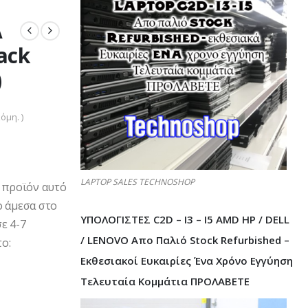
A
ack
)
όμη. )
LAPTOP SALES TECHNOSHOP
ο προϊόν αυτό
ο άμεσα στο
ΥΠΟΛΟΓΙΣΤΕΣ C2D – I3 – I5 AMD HP / DELL
ε 4-7
/ LENOVO Απο Παλιό Stock Refurbished –
ο:
Εκθεσιακοί Ευκαιρίες Ένα Χρόνο Εγγύηση
Τελευταία Κομμάτια ΠΡΟΛΑΒΕΤΕ