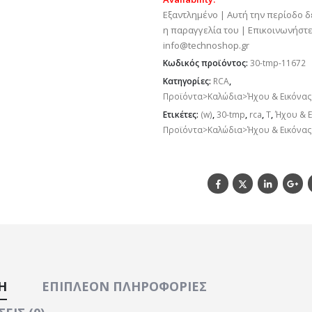
Εξαντλημένο | Αυτή την περίοδο δ
η παραγγελία του | Επικοινωνήστε
info@technoshop.gr
Κωδικός προϊόντος:
30-tmp-11672
Κατηγορίες:
RCA
,
Προϊόντα>Καλώδια>Ήχου & Εικόνα
Ετικέτες:
(w)
,
30-tmp
,
rca
,
T
,
Ήχου & 
Προϊόντα>Καλώδια>Ήχου & Εικόνα
Ή
ΕΠΙΠΛΈΟΝ ΠΛΗΡΟΦΟΡΊΕΣ