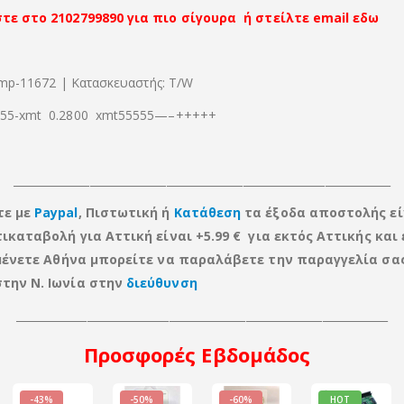
τε στο 2102799890 για πιο σίγουρα ή στείλτε email εδω
tmp-11672 | Κατασκευαστής: T/W
5-xmt 0.2800 xmt55555—–+++++
_____________________________________________________________________
τε με
Paypal
, Πιστωτική ή
Κατάθεση
τα έξοδα αποστολής εί
τικαταβολή για Αττική είναι +5.99 € για εκτός Αττικής
και
ν μένετε Αθήνα μπορείτε να παραλάβετε την παραγγελία σα
την Ν. Ιωνία στην
διεύθυνση
____________________________________________________________________
Προσφορές
Εβδομάδος
-43%
-50%
-60%
HOT