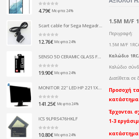
ΑΞΙΟΛΟΓΉΣ
0
out of 5
4.79
€
Με φπα 24%
1.5M M/F 1
Scart cable for Sega Megadrive 1
Περιγραφή:
0
out of 5
12.76
€
Με φπα 24%
1.5M M/F 1RCA
Καλώδιο 1RCA
SENSO 5D CERAMIC GLASS FULL FACE XIAOMI MI 11 ULTRA black
Καλώδιο σύνδ
0
out of 5
19.90
€
Με φπα 24%
Διατίθεται σε 
MONITOR 22" LED HP 2211X BL WIDE NO PSU GA
Προσοχή τα
κατάστημα
0
out of 5
141.25
€
Με φπα 24%
Έρχονται σ
ICS 9LPRS476HKLF
1-3 εργάσιμ
κατάστημα 
0
out of 5
10.80
€
Με φπα 24%