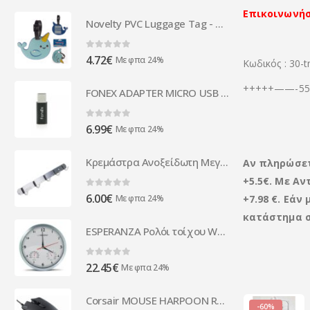
Επικοινωνήσ
Novelty PVC Luggage Tag - Narwhal
0
out of 5
4.72
€
Με φπα 24%
Κωδικός : 30-
+++++——-555
FONEX ADAPTER MICRO USB TO TYPE C black
0
out of 5
6.99
€
Με φπα 24%
Κρεμάστρα Ανοξείδωτη Μεγάλη
Αν πληρώσε
+5.5€. Με Αν
0
out of 5
6.00
€
Με φπα 24%
+7.98 €. Εά
κατάστημα σ
ESPERANZA Ρολόι τοίχου Washington EHC008W, 30cm, λευκό
0
out of 5
22.45
€
Με φπα 24%
Corsair MOUSE HARPOON RGB PRO FPS/MOBA Gaming Mouse CH-9301111-EU
-60%