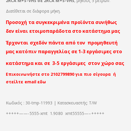
2RCA M+S-VHS σε 2RCA M+S-VHS
, μήκους 5 μέτρων.
Διατίθεται σε διάφορα μήκη.
Προσοχή τα συγκεκριμένα προϊόντα συνήθως
δεν είναι ετοιμοπαράδοτα στο κατάστημα μας
Έρχονται σχεδόν πάντα από τον προμηθευτή
μας κατόπιν παραγγελίας σε 1-3 εργάσιμες στο
κατάστημα και σε 3-5 εργάσιμες στον χώρο σας
Επικοινωνήστε στο 2102799890 για πιο σίγουρα ή
στείλτε email εδω
Κωδικός : 30-tmp-11993 | Κατασκευαστής: T/W
+++++——-5555-xmt 1.9080 xmt55555—–+++++