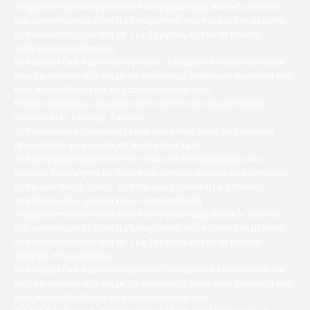
Υπάρχουν προϊόντα για κάθε κατηγορία τιμής. Βασικός σκοπός
του καταστήματος είναι η εξυπηρέτηση του πελάτη στο μέγιστο.
Οι παραδόσεις γίνονται σε 1 με 3 εργάσιμες εάν το προϊόν
υπάρχει στο κατάστημα.
Σε διαφορετική περίπτωση γίνεται τηλεφωνική επικοινωνία και
ενημέρωση του πελάτη με τα αντίστοιχα διαθέσιμα προϊόντα από
τους προμηθευτές και τα χαρακτηριστικά τους.
Επίσης παρέχουμε εξειδικευμένο service σε ηλεκτρονικούς
υπολογιστές, Laptops, Tablets.
Το Technoshop Computers είναι ένα online shop με επώνυμα
προϊόνταπληροφορικής σε πολύ καλές τιμές.
Το κύριο χαρακτηριστικό του είναι η απλότητα χρήσης και η
ευκολία περιήγησης με την οποία μπορείς εύκολα να εντοπίσεις
το προϊόν που ψάχνεις. Οι πληρωμές γίνονται με απόλυτη
ασφάλεια μέσω paypal και με αντικαταβολή.
Υπάρχουν προϊόντα για κάθε κατηγορία τιμής. Βασικός σκοπός
του καταστήματος είναι η εξυπηρέτηση του πελάτη στο μέγιστο.
Οι παραδόσεις γίνονται σε 1 με 3 εργάσιμες εάν το προϊόν
υπάρχει στο κατάστημα.
Σε διαφορετική περίπτωση γίνεται τηλεφωνική επικοινωνία και
ενημέρωση του πελάτη με τα αντίστοιχα διαθέσιμα προϊόντα από
τους προμηθευτές και τα χαρακτηριστικά τους.