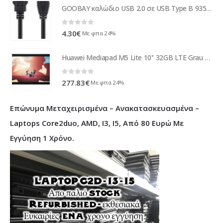
GOOBAY καλώδιο USB 2.0 σε USB Type B 93597, 3m, μαύρο
0
out of 5
4.30
€
Με φπα 24%
Huawei Mediapad M5 Lite 10'' 32GB LTE Grau EU 53010NMY
0
out of 5
277.83
€
Με φπα 24%
Επώνυμα Μεταχειρισμένα – Ανακατασκευασμένα –
Laptops Core2duo, AMD, I3, I5, Από 80 Ευρώ Με
Εγγύηση 1 Χρόνο.