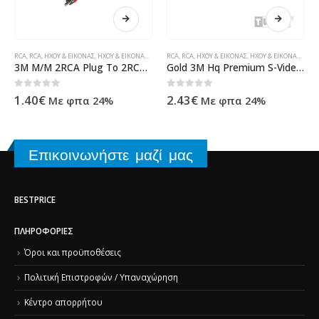
ΚΑΛΏΔΙΑ
RCA
,
RCA
,
ΉΧΟΥ & ΕΙΚΌΝΑΣ
,
ΉΧΟΥ & ΕΙΚΌΝΑΣ
,
ΚΑΛΏΔΙΑ
RCA
,
RCA
,
ΉΧΟΥ & ΕΙΚΌΝΑΣ
,
ΉΧΟΥ & ΕΙΚΌΝΑΣ
,
ΚΑΛ
3M M/M 2RCA Plug To 2RCA Plug Nickel
Gold 3M Hq Premium S-Video Plug To Rca M blister pack
0
out of 5
0
out of 5
1.40
€
2.43
€
Με φπα 24%
Με φπα 24%
Επικοινωνήστε μαζί μας
BESTPRICE
ΠΛΗΡΟΦΟΡΊΕΣ
Όροι και προϋποθέσεις
Πολιτική Επιστροφών / Υπαναχώρηση
Κέντρο απορρήτου