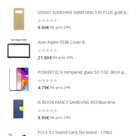
SENSO SUNSHINE SAMSUNG S10 PLUS gold backcover
0
out of 5
9.90
€
Με φπα 24%
Acer Aspire 5536 Cover B
0
out of 5
21.60
€
Με φπα 24%
POWERTECH tempered glass 5D TGC-0634 για Samsung A14 5G, full glue
0
out of 5
4.79
€
Με φπα 24%
iS BOOK FANCY SAMSUNG A03 blue lime
0
out of 5
9.90
€
Με φπα 24%
PCI-E 5.1 Sound Card, No brand - 17402