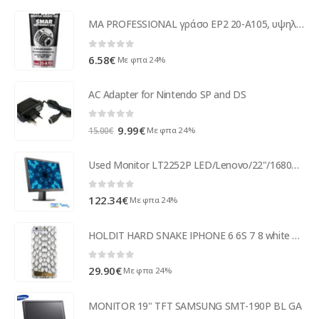
MA PROFESSIONAL γράσο EP2 20-A105, υψηλής θερμοκρασίας, 50g
0
out of 5
6.58
€
Με φπα 24%
AC Adapter for Nintendo SP and DS
0
out of 5
Original
Η
9.99
€
Με φπα 24%
15.00
€
price
τρέχουσα
was:
τιμή
Used Monitor LT2252P LED/Lenovo/22"/1680x1050/wide/Black/DisplayPort & D-SUB & DVI-D ( 53226 )
15.00€.
είναι:
9.99€.
0
out of 5
122.34
€
Με φπα 24%
HOLDIT HARD SNAKE IPHONE 6 6S 7 8 white backcover
0
out of 5
29.90
€
Με φπα 24%
MONITOR 19" TFT SAMSUNG SMT-190P BL GA