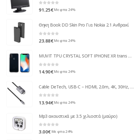
0
out of 5
91.25
€
Με φπα 24%
Θηκη Book DD Skin Pro Για Nokia 2.1 Ανθρακί
0
out of 5
23.88
€
Με φπα 24%
MUVIT TPU CRYSTAL SOFT IPHONE XR trans backcover
0
out of 5
14.90
€
Με φπα 24%
Cable DeTech, USB-C – HDMI, 2.0m, 4K, 30Hz, Gray - 18392
0
out of 5
13.94
€
Με φπα 24%
Mp3 ακουστικά με 3.5 χιλιοστά (μαύρο)
0
out of 5
3.00
€
Με φπα 24%