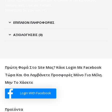
Επίσης παρέχουμε εξειδικευμένο service σε ηλεκτρονικούς
υπολογιστές, Laptops, Tablets.
trollers ps2 for play with Pc)
ΕΠΙΠΛΈΟΝ ΠΛΗΡΟΦΟΡΊΕΣ
ΑΞΙΟΛΟΓΉΣΕΙΣ (0)
Πρώτη Φορά Στο Site Μας? Κάνε Login Με Facebook
Τώρα Και Θα Λαμβάνετε Προσφορές Μόνο Για Μέλη.
Μην Το Χάσετε
Login With Facebook
Προϊόντα