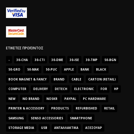
ΕΤΙΚΈΤΕΣ ΠΡΟΪΌΝΤΟΣ
-
30-CHA
30-CTI
30-DME
30-ISE
30-TMP
50-BGN
50-GRO
50-MAK
50-PUC
APPLE
BANK
BLACK
BOOK MAGNET & FANCY
BRAND
CABLE
CARTON (RETAIL)
COMPUTER
DELIVERY
DETECH
ELECTRONIC
FOR
HP
NEW
NO BRAND
NOSKR
PAYPAL
PC HARDWARE
PRINTER & ACCESSORY
PRODUCTS
REFURBISHED
RETAIL
SAMSUNG
SENSO ACCESSORIES
SMARTPHONE
STORAGE MEDIA
USB
ΑΝΤΑΛΛΑΚΤΙΚΆ
ΑΞΕΣΟΥΆΡ