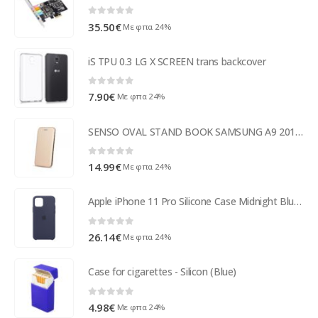
0
out of 5
35.50
€
Με φπα 24%
iS TPU 0.3 LG X SCREEN trans backcover
0
out of 5
7.90
€
Με φπα 24%
SENSO OVAL STAND BOOK SAMSUNG A9 2018 gold
0
out of 5
14.99
€
Με φπα 24%
Apple iPhone 11 Pro Silicone Case Midnight Blue - MWYJ2ZM/A
0
out of 5
26.14
€
Με φπα 24%
Case for cigarettes - Silicon (Blue)
0
out of 5
4.98
€
Με φπα 24%