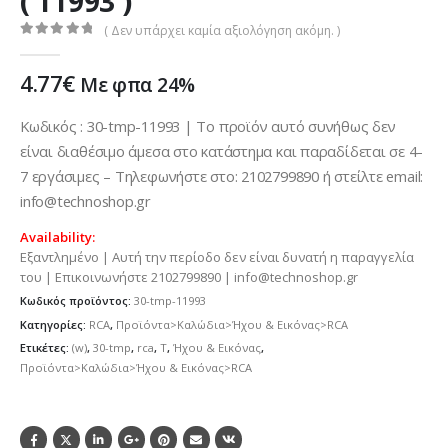
( 11993 )
( Δεν υπάρχει καμία αξιολόγηση ακόμη. )
0
out of 5
4.77
€
Με φπα 24%
Κωδικός : 30-tmp-11993 | Το προϊόν αυτό συνήθως δεν
είναι διαθέσιμο άμεσα στο κατάστημα και παραδίδεται σε 4-
7 εργάσιμες – Τηλεφωνήστε στο: 2102799890 ή στείλτε email:
info@technoshop.gr
Availability:
Εξαντλημένο | Αυτή την περίοδο δεν είναι δυνατή η παραγγελία
του | Επικοινωνήστε 2102799890 | info@technoshop.gr
Κωδικός προϊόντος:
30-tmp-11993
Κατηγορίες:
RCA
,
Προϊόντα>Καλώδια>Ήχου & Εικόνας>RCA
Ετικέτες:
(w)
,
30-tmp
,
rca
,
T
,
Ήχου & Εικόνας
,
Προϊόντα>Καλώδια>Ήχου & Εικόνας>RCA