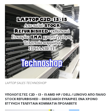
LAPTOP SALES TECHNOSHOP
ΥΠΟΛΟΓΙΣΤΕΣ C2D – I3 – I5 AMD HP / DELL / LENOVO ΑΠΟ ΠΑΛΙΌ
STOCK REFURBISHED – ΕΚΘΕΣΙΑΚΟΊ ΕΥΚΑΙΡΊΕΣ ΈΝΑ ΧΡΌΝΟ
ΕΓΓΎΗΣΗ ΤΕΛΕΥΤΑΊΑ ΚΟΜΜΆΤΙΑ ΠΡΟΛΑΒΕΤΕ