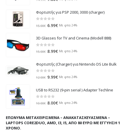
price
τρέχουσα
was:
τιμή
Φορτιστής για PSP 2000, 3000 (charger)
14.99€.
είναι:
7.80€.
0
out of 5
Original
Η
6.99
€
Με φπα 24%
15.00
€
price
τρέχουσα
was:
τιμή
3D Glasses for TV and Cinema (Modell 888)
15.00€.
είναι:
6.99€.
0
out of 5
Original
Η
8.99
€
Με φπα 24%
15.00
€
price
τρέχουσα
was:
τιμή
Φορτιστής (Charger) για Nintendo DS Lite Bulk
15.00€.
είναι:
8.99€.
0
out of 5
Original
Η
9.99
€
Με φπα 24%
12.00
€
price
τρέχουσα
was:
τιμή
USB to RS232 (9-pin serial ) Adapter Techline
12.00€.
είναι:
9.99€.
0
out of 5
Original
Η
8.00
€
Με φπα 24%
10.00
€
price
τρέχουσα
was:
τιμή
ΕΠΏΝΥΜΑ ΜΕΤΑΧΕΙΡΙΣΜΈΝΑ – ΑΝΑΚΑΤΑΣΚΕΥΑΣΜΈΝΑ –
10.00€.
είναι:
LAPTOPS CORE2DUO, AMD, I3, I5, ΑΠΌ 80 ΕΥΡΏ ΜΕ ΕΓΓΎΗΣΗ 1
8.00€.
ΧΡΌΝΟ.