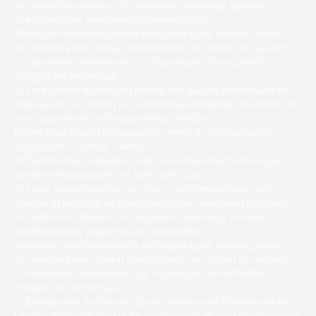
το προϊόν που ψάχνεις. Οι πληρωμές γίνονται με απόλυτη
ασφάλεια μέσω paypal και με αντικαταβολή.
Υπάρχουν προϊόντα για κάθε κατηγορία τιμής. Βασικός σκοπός
του καταστήματος είναι η εξυπηρέτηση του πελάτη στο μέγιστο.
Οι παραδόσεις γίνονται σε 1 με 3 εργάσιμες εάν το προϊόν
υπάρχει στο κατάστημα.
Σε διαφορετική περίπτωση γίνεται τηλεφωνική επικοινωνία και
ενημέρωση του πελάτη με τα αντίστοιχα διαθέσιμα προϊόντα από
τους προμηθευτές και τα χαρακτηριστικά τους.
Επίσης παρέχουμε εξειδικευμένο service σε ηλεκτρονικούς
υπολογιστές, Laptops, Tablets.
Το Technoshop Computers είναι ένα online shop με επώνυμα
προϊόνταπληροφορικής σε πολύ καλές τιμές.
Το κύριο χαρακτηριστικό του είναι η απλότητα χρήσης και η
ευκολία περιήγησης με την οποία μπορείς εύκολα να εντοπίσεις
το προϊόν που ψάχνεις. Οι πληρωμές γίνονται με απόλυτη
ασφάλεια μέσω paypal και με αντικαταβολή.
Υπάρχουν προϊόντα για κάθε κατηγορία τιμής. Βασικός σκοπός
του καταστήματος είναι η εξυπηρέτηση του πελάτη στο μέγιστο.
Οι παραδόσεις γίνονται σε 1 με 3 εργάσιμες εάν το προϊόν
υπάρχει στο κατάστημα.
Σε διαφορετική περίπτωση γίνεται τηλεφωνική επικοινωνία και
ενημέρωση του πελάτη με τα αντίστοιχα διαθέσιμα προϊόντα από