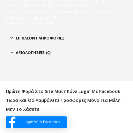
τους προμηθευτές και τα χαρακτηριστικά τους.
Επίσης παρέχουμε εξειδικευμένο service σε ηλεκτρονικούς
υπολογιστές, Laptops, Tablets.
trollers ps2 for play with Pc)
ΕΠΙΠΛΈΟΝ ΠΛΗΡΟΦΟΡΊΕΣ
ΑΞΙΟΛΟΓΉΣΕΙΣ (0)
Πρώτη Φορά Στο Site Μας? Κάνε Login Με Facebook
Τώρα Και Θα Λαμβάνετε Προσφορές Μόνο Για Μέλη.
Μην Το Χάσετε
Login With Facebook