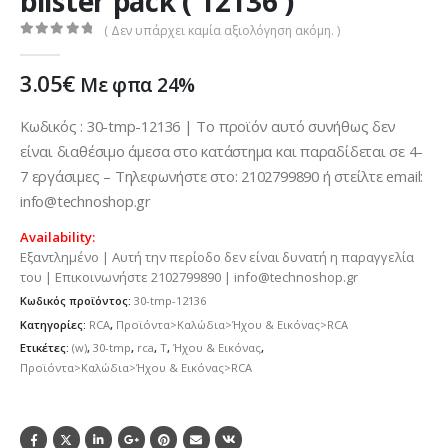
blister pack ( 12136 )
( Δεν υπάρχει καμία αξιολόγηση ακόμη. )
0
out of 5
3.05
€
Με φπα 24%
Κωδικός : 30-tmp-12136 | Το προϊόν αυτό συνήθως δεν
είναι διαθέσιμο άμεσα στο κατάστημα και παραδίδεται σε 4-
7 εργάσιμες – Τηλεφωνήστε στο: 2102799890 ή στείλτε email:
info@technoshop.gr
Availability:
Εξαντλημένο | Αυτή την περίοδο δεν είναι δυνατή η παραγγελία
του | Επικοινωνήστε 2102799890 | info@technoshop.gr
Κωδικός προϊόντος:
30-tmp-12136
Κατηγορίες:
RCA
,
Προϊόντα>Καλώδια>Ήχου & Εικόνας>RCA
Ετικέτες:
(w)
,
30-tmp
,
rca
,
T
,
Ήχου & Εικόνας
,
Προϊόντα>Καλώδια>Ήχου & Εικόνας>RCA