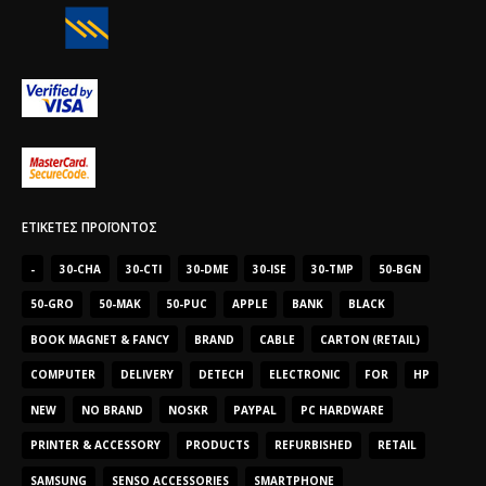
ΕΤΙΚΈΤΕΣ ΠΡΟΪΌΝΤΟΣ
-
30-CHA
30-CTI
30-DME
30-ISE
30-TMP
50-BGN
50-GRO
50-MAK
50-PUC
APPLE
BANK
BLACK
BOOK MAGNET & FANCY
BRAND
CABLE
CARTON (RETAIL)
COMPUTER
DELIVERY
DETECH
ELECTRONIC
FOR
HP
NEW
NO BRAND
NOSKR
PAYPAL
PC HARDWARE
PRINTER & ACCESSORY
PRODUCTS
REFURBISHED
RETAIL
SAMSUNG
SENSO ACCESSORIES
SMARTPHONE