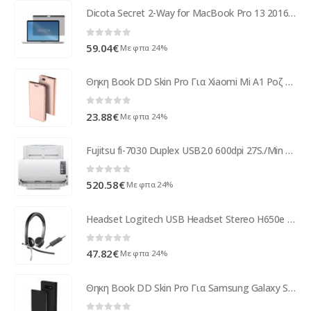
Dicota Secret 2-Way for MacBook Pro 13 2016-18 magnetic D31591
0
out of 5
59.04
€
Με φπα 24%
Θηκη Book DD Skin Pro Για Xiaomi Mi A1 Ροζ Χρυσο
0
out of 5
23.88
€
Με φπα 24%
Fujitsu fi-7030 Duplex USB2.0 600dpi 27S./Min A4 PA03750-B001
0
out of 5
520.58
€
Με φπα 24%
Headset Logitech USB Headset Stereo H650e 981-000519
0
out of 5
47.82
€
Με φπα 24%
Θηκη Book DD Skin Pro Για Samsung Galaxy S10e Μαυρη