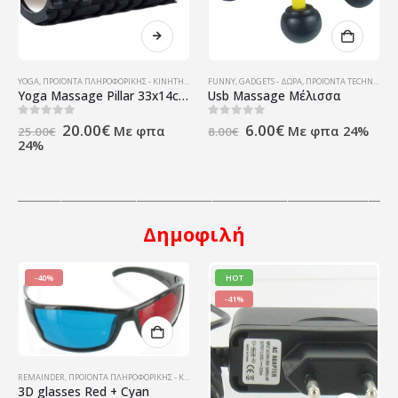
YOGA
,
ΠΡΟΪΌΝΤΑ ΠΛΗΡΟΦΟΡΙΚΉΣ - ΚΙΝΗΤΉΣ ΤΗΛΕΦΩΝΊΑΣ - ΗΛΕΚΤΡΟΝΙΚΆ
FUNNY
,
GADGETS - ΔΏΡΑ
,
ΠΡΟΪΌΝΤΑ TECHNOSHOP
Yoga Massage Pillar 33x14cm (Black)
Usb Massage Μέλισσα
Original
Η
Original
Η
0
out of 5
0
out of 5
20.00
€
6.00
€
Με φπα
Με φπα 24%
25.00
€
8.00
€
price
τρέχουσα
price
τρέχουσα
24%
was:
τιμή
was:
τιμή
25.00€.
είναι:
8.00€.
είναι:
20.00€.
6.00€.
_____________________________________________________________________
Δημοφιλή
-40%
HOT
-41%
REMAINDER
,
ΠΡΟΪΌΝΤΑ ΠΛΗΡΟΦΟΡΙΚΉΣ - ΚΙΝΗΤΉΣ ΤΗΛΕΦΩΝΊΑΣ - ΗΛΕΚΤΡΟΝΙΚΆ
3D glasses Red + Cyan