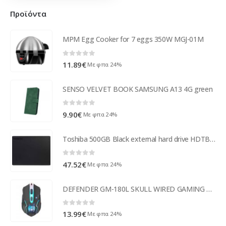
Προϊόντα
MPM Egg Cooker for 7 eggs 350W MGJ-01M
0
out of 5
11.89
€
Με φπα 24%
SENSO VELVET BOOK SAMSUNG A13 4G green
0
out of 5
9.90
€
Με φπα 24%
Toshiba 500GB Black external hard drive HDTB405EK3AA
0
out of 5
47.52
€
Με φπα 24%
DEFENDER GM-180L SKULL WIRED GAMING OPTICAL MOUSE 3200dpi 6 BUTTONS
0
out of 5
13.99
€
Με φπα 24%