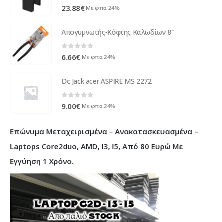
0
out of 5
23.88
€
Με φπα 24%
Απογυμνωτής-Κόφτης Καλωδίων 8''
0
out of 5
6.66
€
Με φπα 24%
Dc Jack acer ASPIRE MS 2272
0
out of 5
9.00
€
Με φπα 24%
Επώνυμα Μεταχειρισμένα – Ανακατασκευασμένα –
Laptops Core2duo, AMD, I3, I5, Από 80 Ευρώ Με
Εγγύηση 1 Χρόνο.