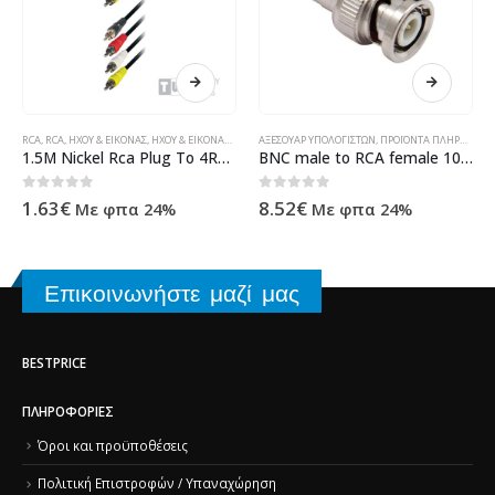
ΟΪΌΝΤΑ ΠΛΗΡΟΦΟΡΙΚΉΣ - ΚΙΝΗΤΉΣ ΤΗΛΕΦΩΝΊΑΣ - ΗΛΕΚΤΡΟΝΙΚΆ
RCA
,
RCA
,
ΉΧΟΥ & ΕΙΚΌΝΑΣ
,
ΉΧΟΥ & ΕΙΚΌΝΑΣ
,
ΚΑΛΏΔΙΑ
ΑΞΕΣΟΥΆΡ ΥΠΟΛΟΓΙΣΤΏΝ
,
ΠΡΟΪΌΝΤΑ ΠΛΗΡΟΦΟΡΙΚΉΣ - ΚΙΝΗΤΉΣ ΤΗΛΕΦΩΝΊΑΣ - ΗΛΕΚΤΡΟΝΙΚΆ
1.5M Nickel Rca Plug To 4RCA Plug
BNC male to RCA female 10τεμ DeTech – 17150
0
out of 5
0
out of 5
1.63
€
8.52
€
Με φπα 24%
Με φπα 24%
Επικοινωνήστε μαζί μας
BESTPRICE
ΠΛΗΡΟΦΟΡΊΕΣ
Όροι και προϋποθέσεις
Πολιτική Επιστροφών / Υπαναχώρηση