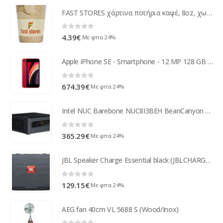
FAST STORES χάρτινα ποτήρια καφέ, 8oz, χωρίς καπάκι, 20τμχ
0
out of 5
4.39
€
Με φπα 24%
Apple iPhone SE - Smartphone - 12 MP 128 GB - Red MHGV3ZD/A
0
out of 5
674.39
€
Με φπα 24%
Intel NUC Barebone NUC8I3BEH BeanCanyon Retail - BOXNUC8I3BEH2
0
out of 5
365.29
€
Με φπα 24%
JBL Speaker Charge Essential black (JBLCHARGEESSENTIAL)
0
out of 5
129.15
€
Με φπα 24%
AEG fan 40cm VL 5688 S (Wood/Inox)