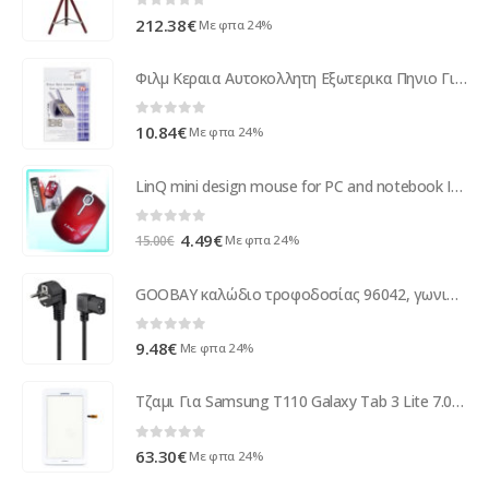
0
out of 5
212.38
€
Με φπα 24%
Φιλμ Κεραια Αυτοκολλητη Εξωτερικα Πηνιο Για Ενισχυση Σηματος
0
out of 5
10.84
€
Με φπα 24%
LinQ mini design mouse for PC and notebook IT-M010 (red)
0
out of 5
Original
Η
4.49
€
Με φπα 24%
15.00
€
price
τρέχουσα
was:
τιμή
GOOBAY καλώδιο τροφοδοσίας 96042, γωνιακό, 0.75mm², 1.5m, μαύρο
15.00€.
είναι:
4.49€.
0
out of 5
9.48
€
Με φπα 24%
Τζαμι Για Samsung T110 Galaxy Tab 3 Lite 7.0 Ασπρο Grade A
0
out of 5
63.30
€
Με φπα 24%