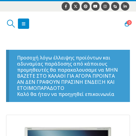
0
Προσοχή λόγω έλλειψης προϊόντων και
αδυναμίας παράδοσης από κάποιους
προμηθευτές θα παρακαλουσαμε να ΜΗΝ
ΒΑΖΕΤΕ ΣΤΟ ΚΑΛΑΘΙ ΓΙΑ ΑΓΟΡΑ ΠΡΟΙΝΤΑ
ΑΝ ΔΕΝ ΓΡΑΦΟΥΝ ΠΡΑΣΙΝΗ ΕΝΔΕΙΞΗ ΚΑΙ
ΕΤΟΙΜΟΠΑΡΑΔΟΤΟ
Καλό θα ήταν να προηγηθεί επικοινωνία