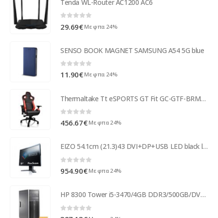
Tenda WL-Router AC1200 AC6
0
out of 5
29.69
€
Με φπα 24%
SENSO BOOK MAGNET SAMSUNG A54 5G blue
0
out of 5
11.90
€
Με φπα 24%
Thermaltake Tt eSPORTS GT Fit GC-GTF-BRMFDL-01
0
out of 5
456.67
€
Με φπα 24%
EIZO 54.1cm (21.3)43 DVI+DP+USB LED black lift S2133-BK
0
out of 5
954.90
€
Με φπα 24%
HP 8300 Tower i5-3470/4GB DDR3/500GB/DVD/7P Grade A+ Refurbished PC ( 65948 )
0
out of 5