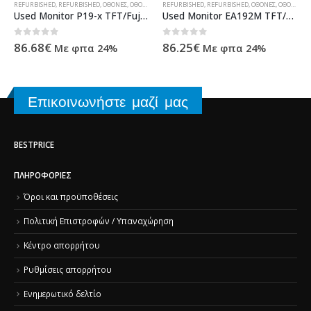
,
ΠΛΗΡΟΦΟΡΙΚΉ
REFURBISHED
,
REFURBISHED
,
ΟΘΌΝΕΣ
,
ΟΘΌΝΕΣ
,
ΠΛΗΡΟΦΟΡΙΚΉ
REFURBISHED
,
REFURBISHED
,
ΟΘΌΝΕΣ
,
ΟΘΌΝΕΣ
,
Π
Used Monitor P19-x TFT/Fujitsu/19″/1280×1024/White/With Speakers/VGA & DVI-D
Used Monitor EA192M TFT/NEC/19″/1280×1024/White/With Speakers/D-SUB & DVI-D & DisplayPort
0
out of 5
0
out of 5
86.68
€
86.25
€
Με φπα 24%
Με φπα 24%
Επικοινωνήστε μαζί μας
BESTPRICE
ΠΛΗΡΟΦΟΡΊΕΣ
Όροι και προϋποθέσεις
Πολιτική Επιστροφών / Υπαναχώρηση
Κέντρο απορρήτου
Ρυθμίσεις απορρήτου
Ενημερωτικό δελτίο