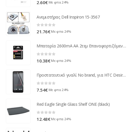
0
out of 5
2.60
€
Με φπα 24%
Ανεμιστήρας Dell Inspiron 15-3567
0
out of 5
21.76
€
Με φπα 24%
Μπαταρία 2600mA AA 2τεμ Επαναφορτιζόμενη EZA105 ( 76232 )
0
out of 5
10.38
€
Με φπα 24%
Προστατευτικό γυαλί No brand, για HTC Desire 530, 0,3 χιλιοστών, Διάφανο - 52274
0
out of 5
7.54
€
Με φπα 24%
Red Eagle Single Glass Shelf ONE (black)
0
out of 5
12.48
€
Με φπα 24%