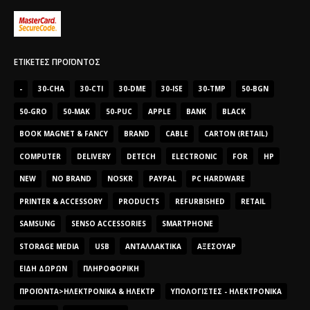
ΕΤΙΚΈΤΕΣ ΠΡΟΪΌΝΤΟΣ
-
30-CHA
30-CTI
30-DME
30-ISE
30-TMP
50-BGN
50-GRO
50-MAK
50-PUC
APPLE
BANK
BLACK
BOOK MAGNET & FANCY
BRAND
CABLE
CARTON (RETAIL)
COMPUTER
DELIVERY
DETECH
ELECTRONIC
FOR
HP
NEW
NO BRAND
NOSKR
PAYPAL
PC HARDWARE
PRINTER & ACCESSORY
PRODUCTS
REFURBISHED
RETAIL
SAMSUNG
SENSO ACCESSORIES
SMARTPHONE
STORAGE MEDIA
USB
ΑΝΤΑΛΛΑΚΤΙΚΆ
ΑΞΕΣΟΥΆΡ
ΕΊΔΗ ΔΏΡΩΝ
ΠΛΗΡΟΦΟΡΙΚΉ
ΠΡΟΪΌΝΤΑ>ΗΛΕΚΤΡΟΝΙΚΆ & ΗΛΕΚΤΡ
ΥΠΟΛΟΓΙΣΤΈΣ - ΗΛΕΚΤΡΟΝΙΚΆ