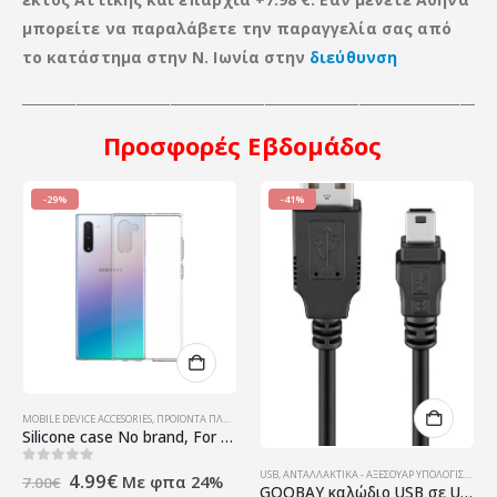
μπορείτε να παραλάβετε την παραγγελία σας από
το κατάστημα στην Ν. Ιωνία στην
διεύθυνση
____________________________________________________________________
Προσφορές
Εβδομάδος
-29%
-41%
MOBILE DEVICE ACCESORIES
,
ΠΡΟΪΌΝΤΑ ΠΛΗΡΟΦΟΡΙΚΉΣ - ΚΙΝΗΤΉΣ ΤΗΛΕΦΩΝΊΑΣ - ΗΛΕΚΤΡΟΝΙΚΆ
Silicone case No brand, For Samsung Galaxy Note 10, Slim, Transparent – 51705
Original
Η
0
out of 5
USB
,
ΑΝΤΑΛΛΑΚΤΙΚΆ - ΑΞΕΣΟΥΆΡ ΥΠΟΛΟΓΙΣΤΏΝ - ΔΙΆΦΟΡΑ ΗΛΕΚΤΡΟΝΙΚΆ
4.99
€
Με φπα 24%
7.00
€
GOOBAY καλώδιο USB σε USB Mini 50767, 480Mbps, 1.8m, μαύρο