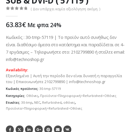
SUB & DVI-D ( 57119 )
( Δεν υπάρχει καμία αξιολόγηση ακόμη. )
0
out of 5
63.83
€
Με φπα 24%
Κωδικός : 30-tmp-57119 | Το προϊόν αυτό συνήθως δεν
είναι διαθέσιμο άμεσα στο κατάστημα και παραδίδεται σε 4-
7 εργάσιμες – Τηλεφωνήστε στο: 2102799890 ή στείλτε email:
info@technoshop.gr
Availability:
Εξαντλημένο | Αυτή την περίοδο δεν είναι δυνατή η παραγγελία
του | Επικοινωνήστε 2102799890 | info@technoshop.gr
Κωδικός προϊόντος:
30-tmp-57119
Κατηγορίες:
Οθόνες
,
Προϊόντα>Πληροφορική>Refurbished>Οθόνες
Ετικέτες:
30-tmp
,
NEC
,
Refurbished
,
οθόνες
,
Προϊόντα>Πληροφορική>Refurbished>Οθόνες