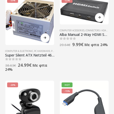
-35%
-52%
COMPUTER ACESSORIES
,
CONNECTORS / ADAPTERS
,
Alba Manual 2-Way HDMI Selector
Original
Η
0
out of 5
9.99
€
Με φπα 24%
20.64
€
price
τρέχουσα
COMPUTER & ELECTRONIC
,
PC HARDWARE
,
POWER SUPPLY
,
ΠΡΟΪΌΝΤΑ ΠΛΗΡΟΦΟΡΙΚΉΣ - ΚΙΝΗΤΉΣ ΤΗ
was:
τιμή
Super Silent ATX Netzteil 460 Watt
20.64€.
είναι:
9.99€.
Original
Η
0
out of 5
24.99
€
Με φπα
38.63
€
price
τρέχουσα
24%
was:
τιμή
38.63€.
είναι:
24.99€.
-20%
HOT
-15%