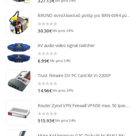
327.13
€
Με φπα 24%
BRUNO ανταλλακτικό μοτέρ για BRN-0094 μύλο άλεσης
0
out of 5
30.30
€
Με φπα 24%
AV audio-video signal switcher
0
out of 5
6.99
€
Με φπα 24%
Trust Firewire DV PC Card Kit VI-2200P
0
out of 5
14.96
€
Με φπα 24%
Router Zyxel VPN Firewall VPN50 max. 50 Ipsec VPN Tunnel VPN50-EU0101F
0
out of 5
515.93
€
Με φπα 24%
Μυτη Κολλητηριου 0.5C Πολυ Ψιλη BAKU BK-900-I