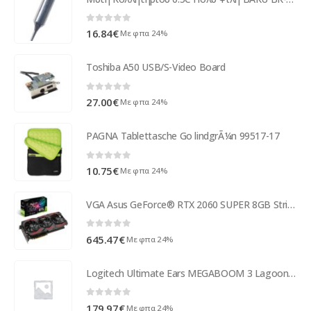
0
out of 5
16.84
€
Με φπα 24%
Toshiba A50 USB/S-Video Board
0
out of 5
27.00
€
Με φπα 24%
PAGNA Tablettasche Go lindgrÃ¼n 99517-17
0
out of 5
10.75
€
Με φπα 24%
VGA Asus GeForce® RTX 2060 SUPER 8GB Strix Advanced Evo | ASUS - 90YV0DQ1-M0NA00
0
out of 5
645.47
€
Με φπα 24%
Logitech Ultimate Ears MEGABOOM 3 Lagoon Blue Logitech 984-001404
0
out of 5
179.97
€
Με φπα 24%