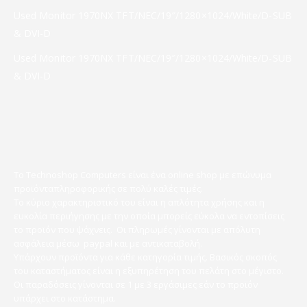
Used Monitor 1970NX TFT/NEC/19″/1280×1024/White/D-SUB
& DVI-D
Used Monitor 1970NX TFT/NEC/19″/1280×1024/White/D-SUB
& DVI-D
Το Technoshop Computers είναι ένα online shop με επώνυμα
προϊόνταπληροφορικής σε πολύ καλές τιμές.
Το κύριο χαρακτηριστικό του είναι η απλότητα χρήσης και η
ευκολία περιήγησης με την οποία μπορείς εύκολα να εντοπίσεις
το προϊόν που ψάχνεις. Οι πληρωμές γίνονται με απόλυτη
ασφάλεια μέσω paypal και με αντικαταβολή.
Υπάρχουν προϊόντα για κάθε κατηγορία τιμής. Βασικός σκοπός
του καταστήματος είναι η εξυπηρέτηση του πελάτη στο μέγιστο.
Οι παραδόσεις γίνονται σε 1 με 3 εργάσιμες εάν το προϊόν
υπάρχει στο κατάστημα.