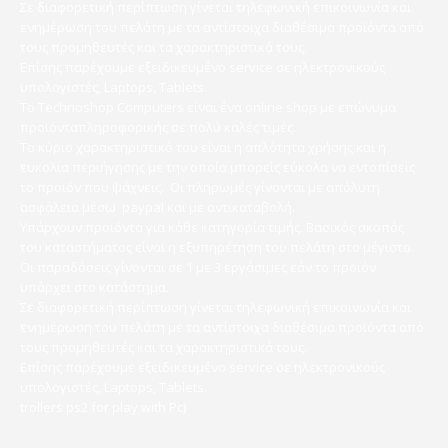
Σε διαφορετική περίπτωση γίνεται τηλεφωνική επικοινωνία και
ενημέρωση του πελάτη με τα αντίστοιχα διαθέσιμα προϊόντα από
τους προμηθευτές και τα χαρακτηριστικά τους.
Επίσης παρέχουμε εξειδικευμένο service σε ηλεκτρονικούς
υπολογιστές, Laptops, Tablets.
Το Technoshop Computers είναι ένα online shop με επώνυμα
προϊόνταπληροφορικής σε πολύ καλές τιμές.
Το κύριο χαρακτηριστικό του είναι η απλότητα χρήσης και η
ευκολία περιήγησης με την οποία μπορείς εύκολα να εντοπίσεις
το προϊόν που ψάχνεις. Οι πληρωμές γίνονται με απόλυτη
ασφάλεια μέσω paypal και με αντικαταβολή.
Υπάρχουν προϊόντα για κάθε κατηγορία τιμής. Βασικός σκοπός
του καταστήματος είναι η εξυπηρέτηση του πελάτη στο μέγιστο.
Οι παραδόσεις γίνονται σε 1 με 3 εργάσιμες εάν το προϊόν
υπάρχει στο κατάστημα.
Σε διαφορετική περίπτωση γίνεται τηλεφωνική επικοινωνία και
ενημέρωση του πελάτη με τα αντίστοιχα διαθέσιμα προϊόντα από
τους προμηθευτές και τα χαρακτηριστικά τους.
Επίσης παρέχουμε εξειδικευμένο service σε ηλεκτρονικούς
υπολογιστές, Laptops, Tablets.
trollers ps2 for play with Pc)