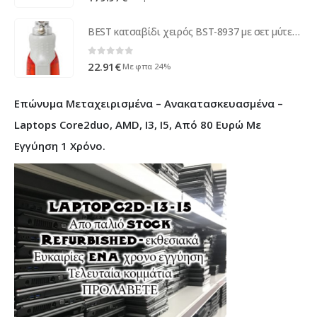
BEST κατσαβίδι χειρός BST-8937 με σετ μύτες, περιστρεφόμενο 180°, 14τμχ
0
out of 5
22.91
€
Με φπα 24%
Επώνυμα Μεταχειρισμένα – Ανακατασκευασμένα –
Laptops Core2duo, AMD, I3, I5, Από 80 Ευρώ Με
Εγγύηση 1 Χρόνο.