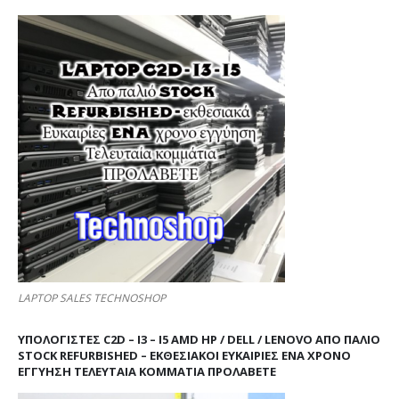
LAPTOP SALES TECHNOSHOP
ΥΠΟΛΟΓΙΣΤΕΣ C2D – I3 – I5 AMD HP / DELL / LENOVO ΑΠΟ ΠΑΛΙΌ
STOCK REFURBISHED – ΕΚΘΕΣΙΑΚΟΊ ΕΥΚΑΙΡΊΕΣ ΈΝΑ ΧΡΌΝΟ
ΕΓΓΎΗΣΗ ΤΕΛΕΥΤΑΊΑ ΚΟΜΜΆΤΙΑ ΠΡΟΛΑΒΕΤΕ