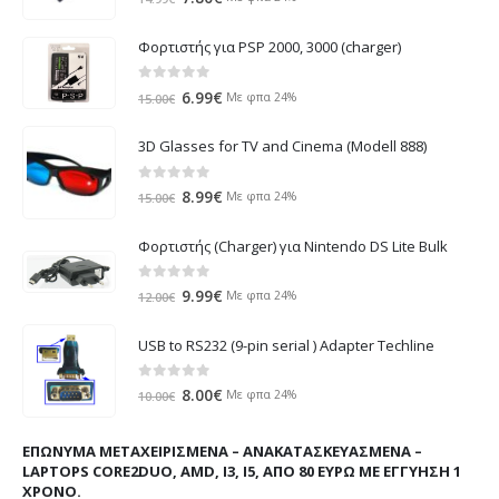
price
τρέχουσα
was:
τιμή
Φορτιστής για PSP 2000, 3000 (charger)
14.99€.
είναι:
7.80€.
0
out of 5
Original
Η
6.99
€
Με φπα 24%
15.00
€
price
τρέχουσα
was:
τιμή
3D Glasses for TV and Cinema (Modell 888)
15.00€.
είναι:
6.99€.
0
out of 5
Original
Η
8.99
€
Με φπα 24%
15.00
€
price
τρέχουσα
was:
τιμή
Φορτιστής (Charger) για Nintendo DS Lite Bulk
15.00€.
είναι:
8.99€.
0
out of 5
Original
Η
9.99
€
Με φπα 24%
12.00
€
price
τρέχουσα
was:
τιμή
USB to RS232 (9-pin serial ) Adapter Techline
12.00€.
είναι:
9.99€.
0
out of 5
Original
Η
8.00
€
Με φπα 24%
10.00
€
price
τρέχουσα
was:
τιμή
ΕΠΏΝΥΜΑ ΜΕΤΑΧΕΙΡΙΣΜΈΝΑ – ΑΝΑΚΑΤΑΣΚΕΥΑΣΜΈΝΑ –
10.00€.
είναι:
LAPTOPS CORE2DUO, AMD, I3, I5, ΑΠΌ 80 ΕΥΡΏ ΜΕ ΕΓΓΎΗΣΗ 1
8.00€.
ΧΡΌΝΟ.