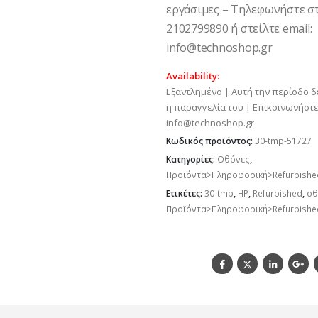
εργάσιμες – Τηλεφωνήστε στ
2102799890 ή στείλτε email:
info@technoshop.gr
Availability:
Εξαντλημένο | Αυτή την περίοδο δ
η παραγγελία του | Επικοινωνήστε
info@technoshop.gr
Κωδικός προϊόντος:
30-tmp-51727
Κατηγορίες:
Οθόνες
,
Προϊόντα>Πληροφορική>Refurbish
Ετικέτες:
30-tmp
,
HP
,
Refurbished
,
οθ
Προϊόντα>Πληροφορική>Refurbish