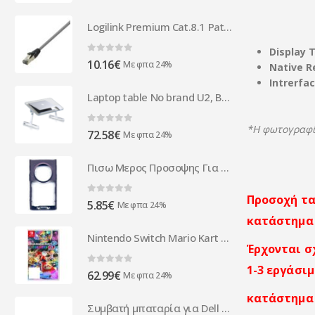
Logilink Premium Cat.8.1 Patchkabel hellgrau 10,00m CQ8092S
Display T
0
out of 5
10.16
€
Με φπα 24%
Native R
Intrerfa
Laptop table No brand U2, Beige - 15051
*Η φωτογραφία
0
out of 5
72.58
€
Με φπα 24%
Πισω Μερος Προσοψης Για Nokia N95 Μωβ OEM Χωρις Καλυμμα Μπαταρια
Προσοχή τα
0
out of 5
5.85
€
Με φπα 24%
κατάστημα
Nintendo Switch Mario Kart 8 Deluxe 2520340
Έρχονται σ
1-3 εργάσιμ
0
out of 5
62.99
€
Με φπα 24%
κατάστημα 
Συμβατή μπαταρία για Dell XPS14 15 17