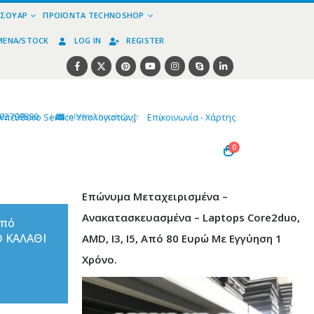
ΕΣΟΥΆΡ
ΠΡΟΪΌΝΤΑ TECHNOSHOP
ΜΈΝΑ/STOCK
LOG IN
REGISTER
02799890
|
info@technoshop,gr
|
Υπεύθυνο Service Υπολογιστών
|
Επικοινωνία - Χάρτης
0
Επώνυμα Μεταχειρισμένα –
Ανακατασκευασμένα – Laptops Core2duo,
από
Ο ΚΑΛΑΘΙ
AMD, I3, I5, Από 80 Ευρώ Με Εγγύηση 1
Χρόνο.