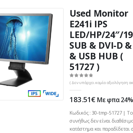
Used Monitor
E241i IPS
LED/HP/24″/19
SUB & DVI-D &
& USB HUB (
51727 )
0
out of 5
( Δεν υπάρχει καμία αξιολόγηση ακ
183.51
€
Με φπα 24%
Κωδικός : 30-tmp-51727 | Τ
συνήθως δεν είναι διαθέσιμ
κατάστημα και παραδίδεται σ