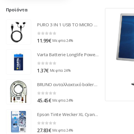
Προϊόντα
PURO 3 IN 1 USB TO MICRO USB | TYPE C | LIGHTNING black
0
out of 5
11.99
€
Με φπα 24%
Varta Batterie Longlife Power Alkaline 6LR61 9V (1-Pack) 04922 121 111
0
out of 5
1.37
€
Με φπα 24%
BRUNO ανταλλακτικό boiler-λέβητας για BRN-0124 καφετιέρα
0
out of 5
45.45
€
Με φπα 24%
Epson Tinte Wecker XL Cyan C13T27124012 | Epson - C13T27124012
0
out of 5
27.83
€
Με φπα 24%