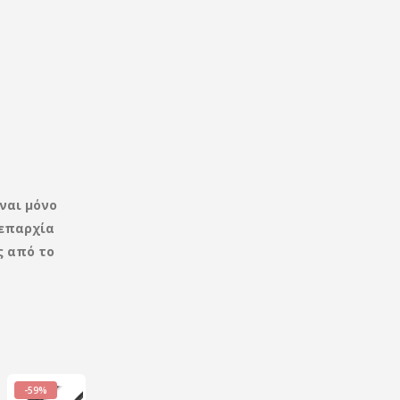
ναι μόνο
επαρχία
ς από το
-59%