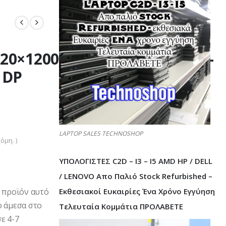
20×1200/wide/Silver/Black/D-
 DP
LAPTOP SALES TECHNOSHOP
όμη. )
ΥΠΟΛΟΓΙΣΤΕΣ C2D – I3 – I5 AMD HP / DELL
/ LENOVO Απο Παλιό Stock Refurbished –
Εκθεσιακοί Ευκαιρίες Ένα Χρόνο Εγγύηση
ο προϊόν αυτό
ο άμεσα στο
Τελευταία Κομμάτια ΠΡΟΛΑΒΕΤΕ
ε 4-7