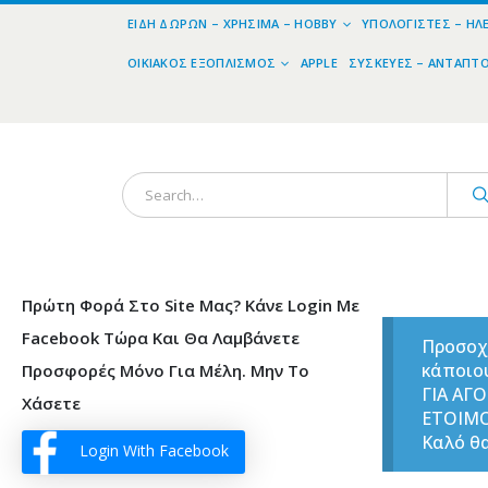
ΕΊΔΗ ΔΏΡΩΝ – ΧΡΉΣΙΜΑ – HOBBY
ΥΠΟΛΟΓΙΣΤΈΣ – ΗΛ
ΟΙΚΙΑΚΌΣ ΕΞΟΠΛΙΣΜΌΣ
APPLE
ΣΥΣΚΕΥΈΣ – ΑΝΤΆΠΤ
Πρώτη Φορά Στο Site Μας? Κάνε Login Με
Facebook Τώρα Και Θα Λαμβάνετε
Προσοχ
κάποιο
Προσφορές Μόνο Για Μέλη. Μην Το
ΓΙΑ ΑΓ
Χάσετε
ΕΤΟΙΜ
Καλό θα
Login With Facebook