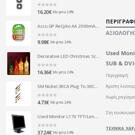
0
out of 5
16.20
€
Με φπα 24%
ΠΕΡΙΓΡΑΦ
Accu GP ReCyko AA 2000mAh & AAA 800mAh (4 pcs Set)
ΑΞΙΟΛΟΓΉΣ
0
out of 5
9.98
€
Με φπα 24%
Used Monit
Decorative LED Christmas Scene Bottle Light
SUB & DVI
0
out of 5
16.36
€
Με φπα 24%
Περιγραφή:
Άριστη λειτου
5M Nickel 3RCA Plug To 3RCA Plug
Xωρίς ραγίσμα
0
out of 5
4.73
€
Με φπα 24%
Στη συσκευασ
Used Monitor L170 TFT/Lenovo/17"/1280x1024/Black/VGA
ΤΕΧΝΙΚΑ ΧΑΡ
0
out of 5
37.24
€
Με φπα 24%