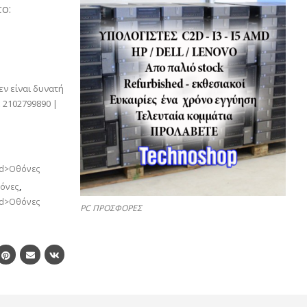
ο:
εν είναι δυνατή
 2102799890 |
ed>Οθόνες
όνες
,
ed>Οθόνες
PC ΠΡΟΣΦΟΡΕΣ