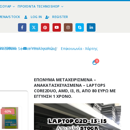
ΕΣΟΥΆΡ
ΠΡΟΪΌΝΤΑ TECHNOSHOP
ΜΈΝΑ/STOCK
LOG IN
REGISTER
02799890
|
info@technoshop,gr
|
Υπεύθυνο Service Υπολογιστών
|
Επικοινωνία - Χάρτης
0
ΕΠΏΝΥΜΑ ΜΕΤΑΧΕΙΡΙΣΜΈΝΑ –
ΑΝΑΚΑΤΑΣΚΕΥΑΣΜΈΝΑ – LAPTOPS
CORE2DUO, AMD, I3, I5, ΑΠΌ 80 ΕΥΡΏ ΜΕ
ΕΓΓΎΗΣΗ 1 ΧΡΌΝΟ.
-60%