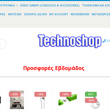
ΕΚΤΡΟΝΙΚΆ
VIDEO GAMES (CONSOLES & ACCESSORIES)
ΤΗΛΕΦΩΝΊΑ ΚΑΙ ΑΞ
ΟΡΕΣ
ΜΟΥΣΙΚΉ
ΣΚΛΗΡΟΊ ΔΊΣΚΟΙ
MY ACCOUNT
REFURBISHED
ΜΕΤΑΧΕΙΡΙΣ
21
Προσφορές
Εβδομάδος
-50%
-44%
-60%
HOT
-38%