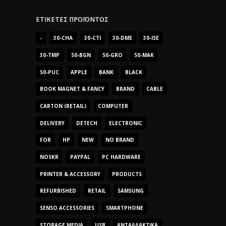
ΕΤΙΚΈΤΕΣ ΠΡΟΪΌΝΤΟΣ
-
30-CHA
30-CTI
30-DME
30-ISE
30-TMP
50-BGN
50-GRO
50-MAK
50-PUC
APPLE
BANK
BLACK
BOOK MAGNET & FANCY
BRAND
CABLE
CARTON (RETAIL)
COMPUTER
DELIVERY
DETECH
ELECTRONIC
FOR
HP
NEW
NO BRAND
NOSKR
PAYPAL
PC HARDWARE
PRINTER & ACCESSORY
PRODUCTS
REFURBISHED
RETAIL
SAMSUNG
SENSO ACCESSORIES
SMARTPHONE
STORAGE MEDIA
USB
ΑΝΤΑΛΛΑΚΤΙΚΆ