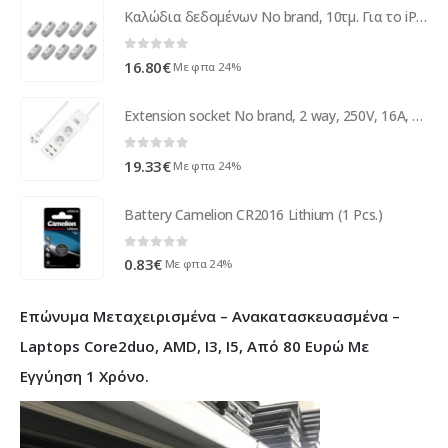
Καλώδια δεδομένων No brand, 10τμ. Για το iPhone 5/6/7, 1,0m, λευκό – 14854
0
out of 5
16.80
€
Με φπα 24%
Extension socket No brand, 2 way, 250V, 16A, Cable, 1.5m., 4 x USB F, With switch, White - 17883
0
out of 5
19.33
€
Με φπα 24%
Battery Camelion CR2016 Lithium (1 Pcs.)
0
out of 5
0.83
€
Με φπα 24%
Επώνυμα Μεταχειρισμένα – Ανακατασκευασμένα –
Laptops Core2duo, AMD, I3, I5, Από 80 Ευρώ Με
Εγγύηση 1 Χρόνο.