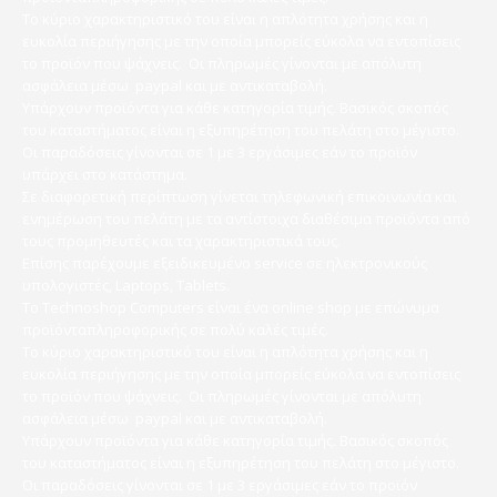
Το κύριο χαρακτηριστικό του είναι η απλότητα χρήσης και η
ευκολία περιήγησης με την οποία μπορείς εύκολα να εντοπίσεις
το προϊόν που ψάχνεις. Οι πληρωμές γίνονται με απόλυτη
ασφάλεια μέσω paypal και με αντικαταβολή.
Υπάρχουν προϊόντα για κάθε κατηγορία τιμής. Βασικός σκοπός
του καταστήματος είναι η εξυπηρέτηση του πελάτη στο μέγιστο.
Οι παραδόσεις γίνονται σε 1 με 3 εργάσιμες εάν το προϊόν
υπάρχει στο κατάστημα.
Σε διαφορετική περίπτωση γίνεται τηλεφωνική επικοινωνία και
ενημέρωση του πελάτη με τα αντίστοιχα διαθέσιμα προϊόντα από
τους προμηθευτές και τα χαρακτηριστικά τους.
Επίσης παρέχουμε εξειδικευμένο service σε ηλεκτρονικούς
υπολογιστές, Laptops, Tablets.
Το Technoshop Computers είναι ένα online shop με επώνυμα
προϊόνταπληροφορικής σε πολύ καλές τιμές.
Το κύριο χαρακτηριστικό του είναι η απλότητα χρήσης και η
ευκολία περιήγησης με την οποία μπορείς εύκολα να εντοπίσεις
το προϊόν που ψάχνεις. Οι πληρωμές γίνονται με απόλυτη
ασφάλεια μέσω paypal και με αντικαταβολή.
Υπάρχουν προϊόντα για κάθε κατηγορία τιμής. Βασικός σκοπός
του καταστήματος είναι η εξυπηρέτηση του πελάτη στο μέγιστο.
Οι παραδόσεις γίνονται σε 1 με 3 εργάσιμες εάν το προϊόν