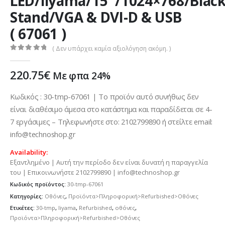
LED/iiyama/15″/1024×768/Blac
Stand/VGA & DVI-D & USB
( 67061 )
( Δεν υπάρχει καμία αξιολόγηση ακόμη. )
0
out of 5
220.75
€
Με φπα 24%
Κωδικός : 30-tmp-67061 | Το προϊόν αυτό συνήθως δεν
είναι διαθέσιμο άμεσα στο κατάστημα και παραδίδεται σε 4-
7 εργάσιμες – Τηλεφωνήστε στο: 2102799890 ή στείλτε email:
info@technoshop.gr
Availability:
Εξαντλημένο | Αυτή την περίοδο δεν είναι δυνατή η παραγγελία
του | Επικοινωνήστε 2102799890 | info@technoshop.gr
Κωδικός προϊόντος:
30-tmp-67061
Κατηγορίες:
Οθόνες
,
Προϊόντα>Πληροφορική>Refurbished>Οθόνες
Ετικέτες:
30-tmp
,
Iiyama
,
Refurbished
,
οθόνες
,
Προϊόντα>Πληροφορική>Refurbished>Οθόνες