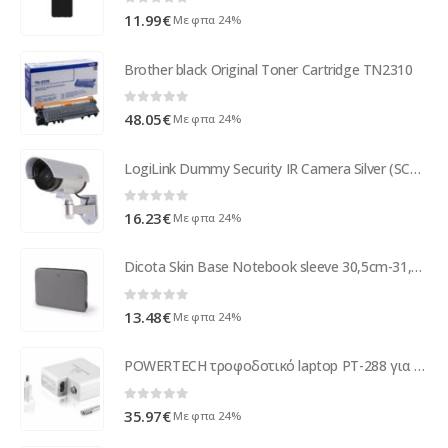
0
out of 5
11.99
€
Με φπα 24%
Brother black Original Toner Cartridge TN2310
0
out of 5
48.05
€
Με φπα 24%
LogiLink Dummy Security IR Camera Silver (SC0204)
0
out of 5
16.23
€
Με φπα 24%
Dicota Skin Base Notebook sleeve 30,5cm-31,8cm 12-12,5 grey D31289
0
out of 5
13.48
€
Με φπα 24%
POWERTECH τροφοδοτικό laptop PT-288 για Apple, 60W, 16.5V/3.65A, λευκό
0
out of 5
35.97
€
Με φπα 24%