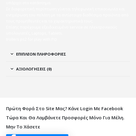
υπάρχει στο κατάστημα.
Σε διαφορετική περίπτωση γίνεται τηλεφωνική επικοινωνία και
ενημέρωση του πελάτη με τα αντίστοιχα διαθέσιμα προϊόντα από
τους προμηθευτές και τα χαρακτηριστικά τους.
Επίσης παρέχουμε εξειδικευμένο service σε ηλεκτρονικούς
υπολογιστές, Laptops, Tablets.
trollers ps2 for play with Pc)
ΕΠΙΠΛΈΟΝ ΠΛΗΡΟΦΟΡΊΕΣ
ΑΞΙΟΛΟΓΉΣΕΙΣ (0)
Πρώτη Φορά Στο Site Μας? Κάνε Login Με Facebook
Τώρα Και Θα Λαμβάνετε Προσφορές Μόνο Για Μέλη.
Μην Το Χάσετε