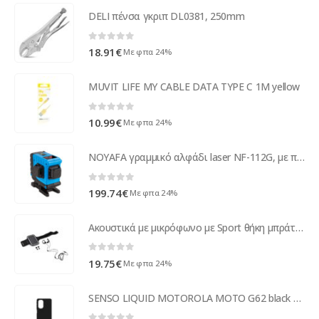
DELI πένσα γκριπ DL0381, 250mm
0
out of 5
18.91
€
Με φπα 24%
MUVIT LIFE MY CABLE DATA TYPE C 1M yellow
0
out of 5
10.99
€
Με φπα 24%
NOYAFA γραμμικό αλφάδι laser NF-112G, με πράσινη δέσμη 12 ακτίνων 3D
0
out of 5
199.74
€
Με φπα 24%
Ακουστικά με μικρόφωνο με Sport θήκη μπράτσου για Smartphones Μαύρο Platinet
0
out of 5
19.75
€
Με φπα 24%
SENSO LIQUID MOTOROLA MOTO G62 black backcover