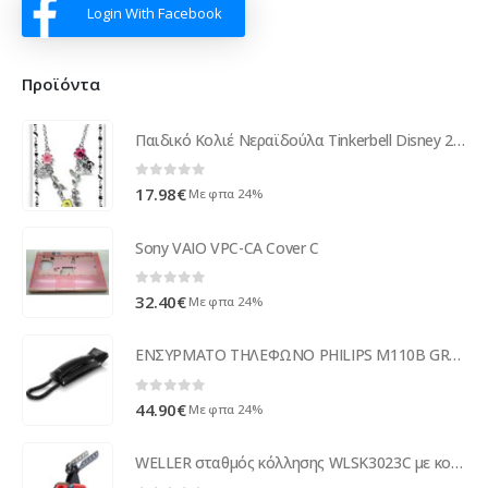
Login With Facebook
Προϊόντα
Παιδικό Κολιέ Νεραϊδούλα Tinkerbell Disney 25025
0
out of 5
17.98
€
Με φπα 24%
Sony VAIO VPC-CA Cover C
0
out of 5
32.40
€
Με φπα 24%
ΕΝΣΥΡΜΑΤΟ ΤΗΛΕΦΩΝΟ PHILIPS M110B GRS black ΕΠΙΤΟΙΧΟ / ΕΠΙΤΡΑΠΕΖΙΟ
0
out of 5
44.90
€
Με φπα 24%
WELLER σταθμός κόλλησης WLSK3023C με κολλητήρι, 5W έως 30W, 400°C