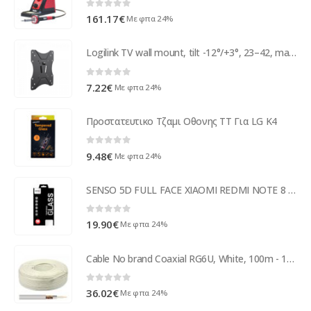
0
out of 5
161.17
€
Με φπα 24%
Logilink TV wall mount, tilt -12°/+3°, 23–42, max. 25 kg (BP0005)
0
out of 5
7.22
€
Με φπα 24%
Προστατευτικο Τζαμι Οθονης TT Για LG K4
0
out of 5
9.48
€
Με φπα 24%
SENSO 5D FULL FACE XIAOMI REDMI NOTE 8 black tempered glass
0
out of 5
19.90
€
Με φπα 24%
Cable No brand Coaxial RG6U, White, 100m - 18098
0
out of 5
36.02
€
Με φπα 24%