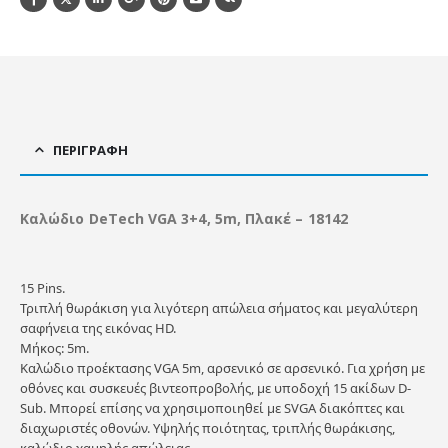
ΠΕΡΙΓΡΑΦΉ
Καλώδιο DeTech VGA 3+4, 5m, Πλακέ – 18142
15 Pins.
Τριπλή θωράκιση για λιγότερη απώλεια σήματος και μεγαλύτερη
σαφήνεια της εικόνας HD.
Μήκος: 5m.
Καλώδιο προέκτασης VGA 5m, αρσενικό σε αρσενικό. Για χρήση με
οθόνες και συσκευές βιντεοπροβολής, με υποδοχή 15 ακίδων D-
Sub. Μπορεί επίσης να χρησιμοποιηθεί με SVGA διακόπτες και
διαχωριστές οθονών. Υψηλής ποιότητας, τριπλής θωράκισης,
καλώδιο χαμηλής απώλειας.