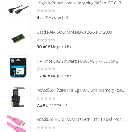
Logilink Power cord safety plug 90° to IEC C13 female 3m black CP095
0
out of 5
4.41
€
Με φπα 24%
Used RAM SODIMM DDR3 2GB PC12800
0
out of 5
30.00
€
Με φπα 24%
HP Tinte 302 Schwarz F6U66AE | - F6U66AE
0
out of 5
17.88
€
Με φπα 24%
Καλωδιο Πλακε Για Lg P970 Sim-Memory Reader OR
0
out of 5
7.20
€
Με φπα 24%
Καλώδιο HDMI Μ/Μ DeTech, 3m, Πλακέ, Ροζ - 18146