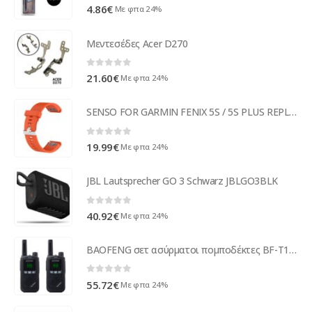
0
out of 5
4.86
€
Με φπα 24%
Μεντεσέδες Acer D270
0
out of 5
21.60
€
Με φπα 24%
SENSO FOR GARMIN FENIX 5S / 5S PLUS REPLACEMENT BAND orange
0
out of 5
19.99
€
Με φπα 24%
JBL Lautsprecher GO 3 Schwarz JBLGO3BLK
0
out of 5
40.92
€
Με φπα 24%
BAOFENG σετ ασύρματοι πομποδέκτες BF-T17, PMR, 0.5W, μαύρο, 2τμχ
0
out of 5
55.72
€
Με φπα 24%