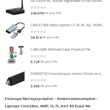
NETGEAR WL-Router Nighthawk 4-Port RAX40-100PES
0
out of 5
240.69
€
Με φπα 24%
CABLETIME video capture CT-ACHC-AG, HDMI/USB & USB-C, 4K/60Hz, γκρι
0
out of 5
38.81
€
Με φπα 24%
Collectable Mermaid Solar Powered Pal
0
out of 5
6.72
€
Με φπα 24%
POWERTECH αντάπτορας stereo 3.5mm σε 6.35mm CAB-J020, μαύρος, 5τμχ
0
out of 5
3.00
€
Με φπα 24%
Επώνυμα Μεταχειρισμένα – Ανακατασκευασμένα –
Laptops Core2duo, AMD, I3, I5, Από 80 Ευρώ Με