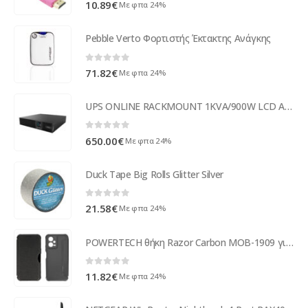
0
out of 5
10.89
€
Με φπα 24%
Pebble Verto Φορτιστής Έκτακτης Ανάγκης
0
out of 5
71.82
€
Με φπα 24%
UPS ONLINE RACKMOUNT 1KVA/900W LCD Aster UPCMCOP910HASCG01B ( 93166 )
0
out of 5
650.00
€
Με φπα 24%
Duck Tape Big Rolls Glitter Silver
0
out of 5
21.58
€
Με φπα 24%
POWERTECH θήκη Razor Carbon MOB-1909 για Xiaomi Note 12/Poco X5, μαύρη
0
out of 5
11.82
€
Με φπα 24%