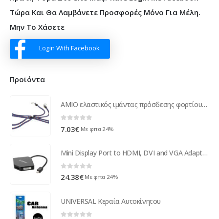
Τώρα Και Θα Λαμβάνετε Προσφορές Μόνο Για Μέλη.
Μην Το Χάσετε
Login With Facebook
Προϊόντα
AMIO ελαστικός ιμάντας πρόσδεσης φορτίου spider 01146, 8 σημείων, 60cm
0
out of 5
7.03
€
Με φπα 24%
Mini Display Port to HDMI, DVI and VGA Adapter - 4K - Black
0
out of 5
24.38
€
Με φπα 24%
UNIVERSAL Κεραία Αυτοκίνητου