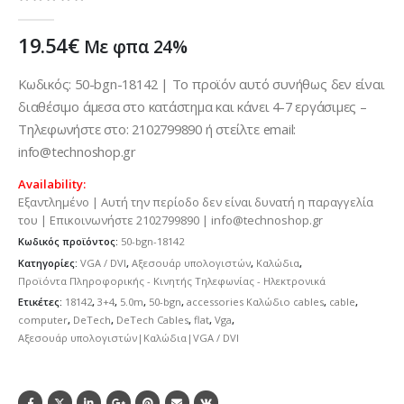
0
out of 5
19.54
€
Με φπα 24%
Κωδικός: 50-bgn-18142 | Το προϊόν αυτό συνήθως δεν είναι
διαθέσιμο άμεσα στο κατάστημα και κάνει 4-7 εργάσιμες –
Τηλεφωνήστε στο: 2102799890 ή στείλτε email:
info@technoshop.gr
Availability:
Εξαντλημένο | Αυτή την περίοδο δεν είναι δυνατή η παραγγελία
του | Επικοινωνήστε 2102799890 | info@technoshop.gr
Κωδικός προϊόντος:
50-bgn-18142
Κατηγορίες:
VGA / DVI
,
Αξεσουάρ υπολογιστών
,
Καλώδια
,
Προϊόντα Πληροφορικής - Κινητής Τηλεφωνίας - Ηλεκτρονικά
Ετικέτες:
18142
,
3+4
,
5.0m
,
50-bgn
,
accessories Καλώδιο cables
,
cable
,
computer
,
DeTech
,
DeTech Cables
,
flat
,
Vga
,
Αξεσουάρ υπολογιστών|Καλώδια|VGA / DVI