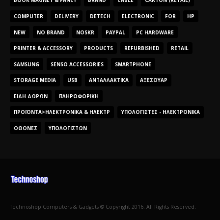
BOOK MAGNET & FANCY
BRAND
CABLE
CARTON (RETAIL)
COMPUTER
DELIVERY
DETECH
ELECTRONIC
FOR
HP
NEW
NO BRAND
NOSKR
PAYPAL
PC HARDWARE
PRINTER & ACCESSORY
PRODUCTS
REFURBISHED
RETAIL
SAMSUNG
SENSO ACCESSORIES
SMARTPHONE
STORAGE MEDIA
USB
ΑΝΤΑΛΛΑΚΤΙΚΆ
ΑΞΕΣΟΥΆΡ
ΕΊΔΗ ΔΏΡΩΝ
ΠΛΗΡΟΦΟΡΙΚΉ
ΠΡΟΪΌΝΤΑ>ΗΛΕΚΤΡΟΝΙΚΆ & ΗΛΕΚΤΡ
ΥΠΟΛΟΓΙΣΤΈΣ - ΗΛΕΚΤΡΟΝΙΚΆ
ΟΘΌΝΕΣ
ΥΠΟΛΟΓΙΣΤΏΝ
Technoshop Computers & Gadgets © Copyright 2016. All Rights Reserved.