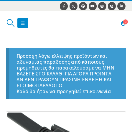
0
Προσοχή λόγω έλλειψης προϊόντων και
αδυναμίας παράδοσης από κάποιους
προμηθευτές θα παρακαλουσαμε να ΜΗΝ
ΒΑΖΕΤΕ ΣΤΟ ΚΑΛΑΘΙ ΓΙΑ ΑΓΟΡΑ ΠΡΟΙΝΤΑ
ΑΝ ΔΕΝ ΓΡΑΦΟΥΝ ΠΡΑΣΙΝΗ ΕΝΔΕΙΞΗ ΚΑΙ
ΕΤΟΙΜΟΠΑΡΑΔΟΤΟ
Καλό θα ήταν να προηγηθεί επικοινωνία