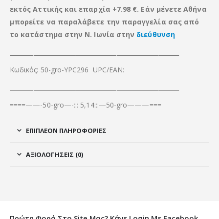
εκτός Αττικής
και
επαρχία +7.98 €. Εάν μένετε Αθήνα
μπορείτε να παραλάβετε την παραγγελία σας από
το κατάστημα στην Ν. Ιωνία στην
διεύθυνση
_________________________________________________________
Κωδικός: 50-gro-YPC296 UPC/EAN:
_________________________________________________________
====——-50-gro—-::: 5,14:::—50-gro———===
ΕΠΙΠΛΈΟΝ ΠΛΗΡΟΦΟΡΊΕΣ
ΑΞΙΟΛΟΓΉΣΕΙΣ (0)
Πρώτη Φορά Στο Site Μας? Κάνε Login Με Facebook