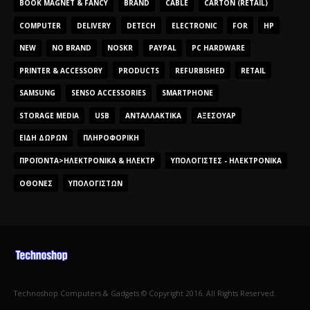
BOOK MAGNET & FANCY
BRAND
CABLE
CARTON (RETAIL)
COMPUTER
DELIVERY
DETECH
ELECTRONIC
FOR
HP
NEW
NO BRAND
NOSKR
PAYPAL
PC HARDWARE
PRINTER & ACCESSORY
PRODUCTS
REFURBISHED
RETAIL
SAMSUNG
SENSO ACCESSORIES
SMARTPHONE
STORAGE MEDIA
USB
ΑΝΤΑΛΛΑΚΤΙΚΆ
ΑΞΕΣΟΥΆΡ
ΕΊΔΗ ΔΏΡΩΝ
ΠΛΗΡΟΦΟΡΙΚΉ
ΠΡΟΪΌΝΤΑ>ΗΛΕΚΤΡΟΝΙΚΆ & ΗΛΕΚΤΡ
ΥΠΟΛΟΓΙΣΤΈΣ - ΗΛΕΚΤΡΟΝΙΚΆ
ΟΘΌΝΕΣ
ΥΠΟΛΟΓΙΣΤΏΝ
Technoshop Computers & Gadgets © Copyright 2016. All Rights Reserved.