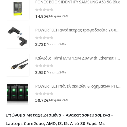
FONEX BOOK IDENTITY SAMSUNG A53 5G Blue
0
out of 5
14.90
€
Με φπα 24%
POWERTECH αντάπτορας τροφοδοσίας YX-09, USB-C σε HP 4.5x3mm, μαύρος
0
out of 5
3.73
€
Με φπα 24%
Καλώδιο Hdmi Μ/Μ 1.5M 2.0v with Ethernet 19p High Speed Well CABLE-HDMI/HDMI/2.0-1.5-WL ( 16853 )
0
out of 5
3.95
€
Με φπα 24%
POWERTECH πάνελ σκαφών & οχημάτων PTL-019 με 4x διακόπτες, IP65
0
out of 5
50.72
€
Με φπα 24%
Επώνυμα Μεταχειρισμένα – Ανακατασκευασμένα –
Laptops Core2duo, AMD, I3, I5, Από 80 Ευρώ Με