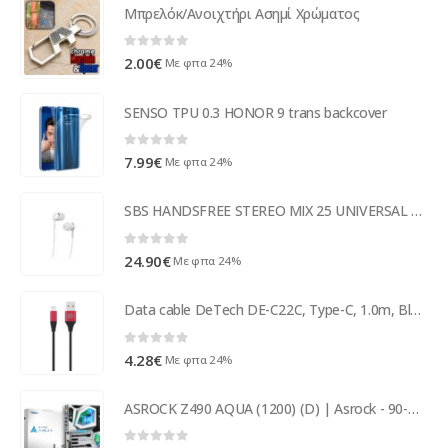
Μπρελόκ/Ανοιχτήρι Ασημί Χρώματος
0
out of 5
2.00
€
Με φπα 24%
SENSO TPU 0.3 HONOR 9 trans backcover
0
out of 5
7.99
€
Με φπα 24%
SBS HANDSFREE STEREO MIX 25 UNIVERSAL white
0
out of 5
24.90
€
Με φπα 24%
Data cable DeTech DE-C22C, Type-C, 1.0m, Black - 40105
0
out of 5
4.28
€
Με φπα 24%
ASROCK Z490 AQUA (1200) (D) | Asrock - 90-MXBBW0-A0UAYZ