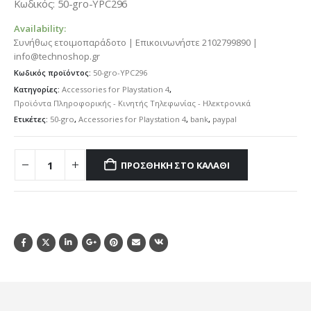
was:
τιμή
Κωδικός: 50-gro-YPC296
28.27€.
είναι:
Availability:
12.99€.
Συνήθως ετοιμοπαράδοτο | Επικοινωνήστε 2102799890 |
info@technoshop.gr
Κωδικός προϊόντος:
50-gro-YPC296
Κατηγορίες:
Accessories for Playstation 4
,
Προϊόντα Πληροφορικής - Κινητής Τηλεφωνίας - Ηλεκτρονικά
Ετικέτες:
50-gro
,
Accessories for Playstation 4
,
bank
,
paypal
ΠΡΟΣΘΉΚΗ ΣΤΟ ΚΑΛΆΘΙ