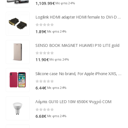
0
out of 5
1,109.99
€
Με φπα 24%
Logilink HDMI adapter HDMI female to DVI-D male (AH0001)
0
out of 5
1.89
€
Με φπα 24%
SENSO BOOK MAGNET HUAWEI P10 LITE gold
0
out of 5
11.90
€
Με φπα 24%
Silicone case No brand, For Apple iPhone X/XS, Soft touch, Pink - 51649
0
out of 5
6.44
€
Με φπα 24%
Λάμπα GU10 LED 10W 6500K Ψυχρό COM
0
out of 5
6.68
€
Με φπα 24%