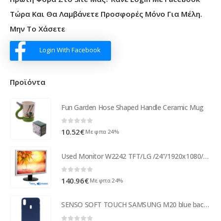
Τώρα Και Θα Λαμβάνετε Προσφορές Μόνο Για Μέλη.
Μην Το Χάσετε
Login With Facebook
Προϊόντα
Fun Garden Hose Shaped Handle Ceramic Mug
0
out of 5
10.52
€
Με φπα 24%
Used Monitor W2242 TFT/LG /24”/1920x1080/Wide/Silver/Black/w/Speakers/D-SUB & DVI-D ( 97142 )
0
out of 5
140.96
€
Με φπα 24%
SENSO SOFT TOUCH SAMSUNG M20 blue backcover