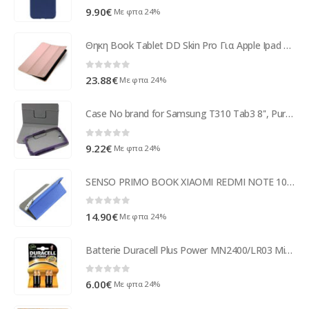
0
out of 5
9.90
€
Με φπα 24%
Θηκη Book Tablet DD Skin Pro Για Apple Ipad Pro 10.5 / Air 3 2019 Ροζ Χρυσή
0
out of 5
23.88
€
Με φπα 24%
Case No brand for Samsung T310 Tab3 8'', Purple - 14550
0
out of 5
9.22
€
Με φπα 24%
SENSO PRIMO BOOK XIAOMI REDMI NOTE 10 / NOTE 10s light blue
0
out of 5
14.90
€
Με φπα 24%
Batterie Duracell Plus Power MN2400/LR03 Micro AAA (4 Pcs)
0
out of 5
6.00
€
Με φπα 24%