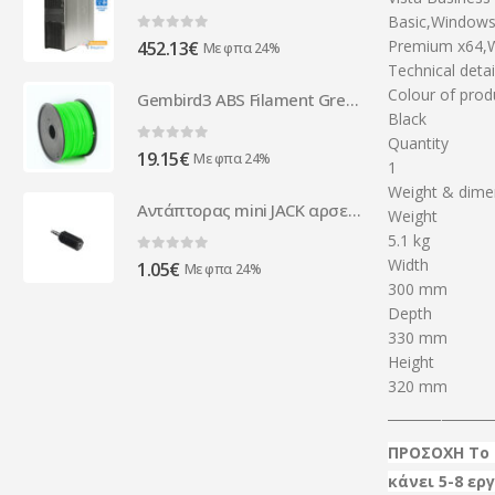
Basic,Windows
0
out of 5
Premium x64,W
452.13
€
Με φπα 24%
Technical detai
Colour of prod
Gembird3 ABS Filament Green 1.75 mm 1 kg 3DP-ABS1.75-01-G
Black
Quantity
0
out of 5
19.15
€
Με φπα 24%
1
Weight & dime
Αντάπτορας mini JACK αρσενικό σε micro JACK θηλυκό
Weight
5.1 kg
Width
0
out of 5
1.05
€
Με φπα 24%
300 mm
Depth
330 mm
Height
320 mm
_______________
ΠΡΟΣΟΧΗ Το 
κάνει 5-8 ε