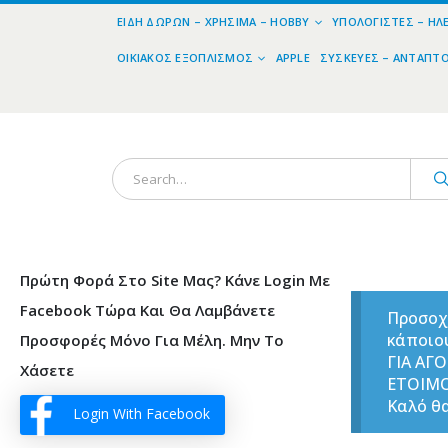
ΕΊΔΗ ΔΏΡΩΝ – ΧΡΉΣΙΜΑ – HOBBY
ΥΠΟΛΟΓΙΣΤΈΣ – ΗΛ
ΟΙΚΙΑΚΌΣ ΕΞΟΠΛΙΣΜΌΣ
APPLE
ΣΥΣΚΕΥΈΣ – ΑΝΤΆΠΤ
Πρώτη Φορά Στο Site Μας? Κάνε Login Με
Facebook Τώρα Και Θα Λαμβάνετε
Προσοχ
κάποιο
Προσφορές Μόνο Για Μέλη. Μην Το
ΓΙΑ ΑΓ
Χάσετε
ΕΤΟΙΜ
Καλό θα
Login With Facebook