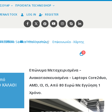
ΕΣΟΥΆΡ
ΠΡΟΪΌΝΤΑ TECHNOSHOP
ΜΈΝΑ/STOCK
LOG IN
REGISTER
02799890
|
info@technoshop,gr
|
Υπεύθυνο Service Υπολογιστών
|
Επικοινωνία - Χάρτης
0
Επώνυμα Μεταχειρισμένα –
Ανακατασκευασμένα – Laptops Core2duo,
από
Ο ΚΑΛΑΘΙ
AMD, I3, I5, Από 80 Ευρώ Με Εγγύηση 1
Χρόνο.