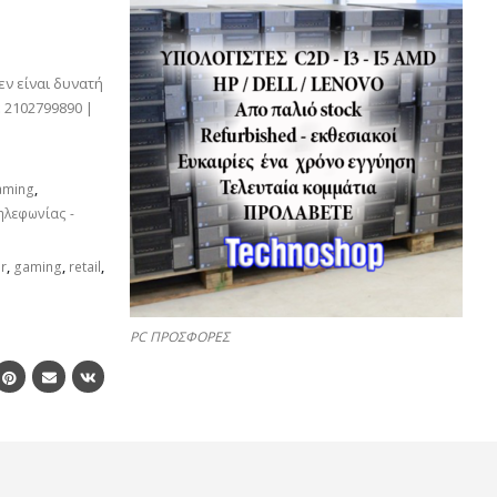
εν είναι δυνατή
 2102799890 |
aming
,
ηλεφωνίας -
er
,
gaming
,
retail
,
PC ΠΡΟΣΦΟΡΕΣ