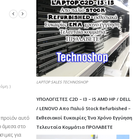
LAPTOP SALES TECHNOSHOP
όμη. )
ΥΠΟΛΟΓΙΣΤΕΣ C2D – I3 – I5 AMD HP / DELL
/ LENOVO Απο Παλιό Stock Refurbished –
Εκθεσιακοί Ευκαιρίες Ένα Χρόνο Εγγύηση
 προϊόν αυτό
ο άμεσα στο
Τελευταία Κομμάτια ΠΡΟΛΑΒΕΤΕ
σιμες για