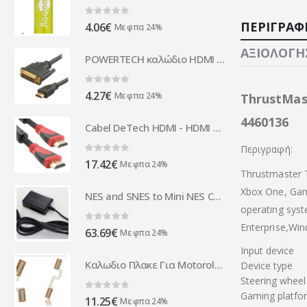
0
out of 5
ΠΕΡΙΓΡΑΦ
4.06
€
Με φπα 24%
ΑΞΙΟΛΟΓΉΣ
POWERTECH καλώδιο HDMI σε DVI 24+1 CAB-H023, Dual Link, μαύρο, 1.5m
0
out of 5
4.27
€
Με φπα 24%
ThrustMas
4460136
Cabel DeTech HDMI - HDMI M/М, 10m, With the braid and ferrite - 18048
Περιγραφή:
0
out of 5
17.42
€
Με φπα 24%
Thrustmaster 
Xbox One, Gam
NES and SNES to Mini NES Converter
operating sys
Enterprise,Wi
0
out of 5
63.69
€
Με φπα 24%
Input device
Καλωδιο Πλακε Για Μotorola K1 Αρθρωσης OR
Device type
Steering wheel
Gaming platfo
0
out of 5
11.25
€
Με φπα 24%