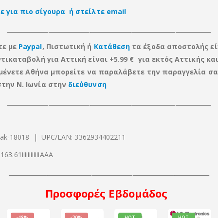
 για πιο σίγουρα ή στείλτε email
_____________________________________________________________________
τε με
Paypal
, Πιστωτική ή
Κατάθεση
τα έξοδα αποστολής εί
ντικαταβολή για Αττική είναι +5.99 € για εκτός Αττικής
κα
ν μένετε Αθήνα μπορείτε να παραλάβετε την παραγγελία σα
την Ν. Ιωνία στην
διεύθυνση
_____________________________________________________________________
mak-18018 | UPC/EAN: 3362934402211
163.61iiiiiiiiiiiiΑΑΑ
____________________________________________________________________
Προσφορές
Εβδομάδος
-48%
-20%
HOT
HOT