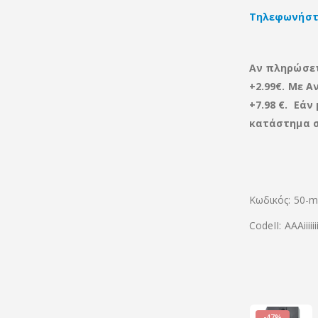
Τηλεφωνήστε
Αν πληρώσε
+2.99€. Με Α
+7.98 €. Εά
κατάστημα σ
Κωδικός: 50-
CodeII: ΑΑΑiiiiiii
-47%