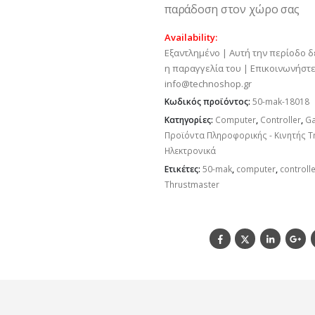
παράδοση στον χώρο σας
Availability:
Εξαντλημένο | Αυτή την περίοδο δ
η παραγγελία του | Επικοινωνήστε
info@technoshop.gr
Κωδικός προϊόντος:
50-mak-18018
Κατηγορίες:
Computer
,
Controller
,
G
Προϊόντα Πληροφορικής - Κινητής Τ
Ηλεκτρονικά
Ετικέτες:
50-mak
,
computer
,
controll
Thrustmaster