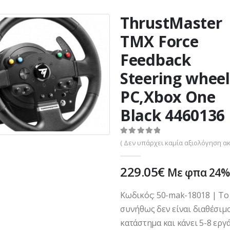
ThrustMaster
TMX Force
Feedback
Steering wheel
PC,Xbox One
Black 4460136
0
out of 5
( Δεν υπάρχει καμία αξιολόγηση ακ
229.05
€
Με φπα 24%
Κωδικός: 50-mak-18018 | Το
συνήθως δεν είναι διαθέσιμ
κατάστημα και κάνει 5-8 εργά