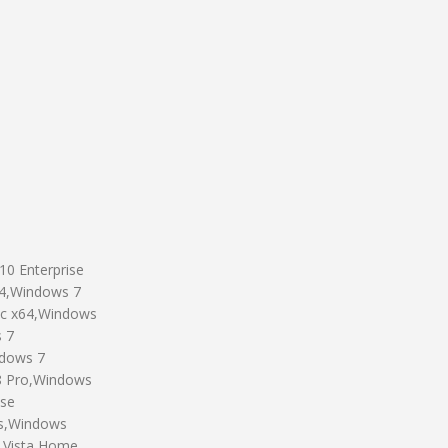
0 Enterprise
4,Windows 7
ic x64,Windows
 7
ndows 7
8 Pro,Windows
ise
ss,Windows
s Vista Home