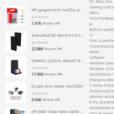
PC, Xbox One
Gaming control
MP χρωματιστές πινέζες για πίνακα PA346-2, 11mm, 40τμχ
Menu
Force feedbac
0
out of 5
1.97
€
Με φπα 24%
Ja
Buttons quanti
12
Θηκη Book DD Skin Pro Για Samsung Galaxy A40 Μαυρη
Ports & interf
Connectivity t
0
out of 5
23.88
€
Με φπα 24%
Wired
Software
VIVANCO CASUAL WALLET BOOK CASE IPHONE 11 black
Windows opera
Windows 10 Ed
0
out of 5
17.99
€
x64,Windows 
Με φπα 24%
Enterprise,Wi
7 Home Premi
Dc Jack Acer Aspire One D250
Professional 
Ultimate x64,
0
out of 5
9.00
€
Με φπα 24%
8 Pro x64,Wind
x64,Windows 8
HP Z600 Tower Xeon 2xE5520 (4-Cores)/16GB DDR3/2TB/Nvidia 512MB/DVD/7P Grade A+ Workstation Refurbis ( 96985 )
Vista Business