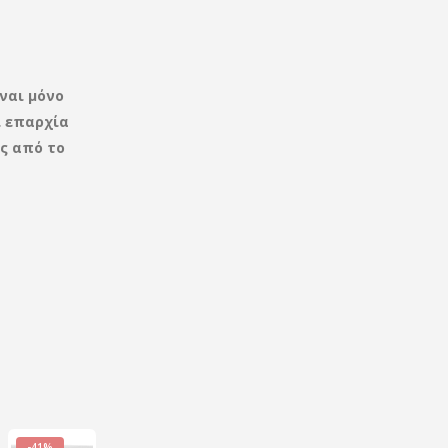
ναι μόνο
ι
επαρχία
ς από το
-41%