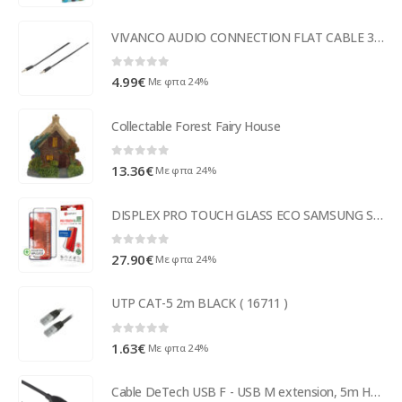
VIVANCO AUDIO CONNECTION FLAT CABLE 3.5mm JACK to 3.5mm JACK 0.5m
0
out of 5
4.99
€
Με φπα 24%
Collectable Forest Fairy House
0
out of 5
13.36
€
Με φπα 24%
DISPLEX PRO TOUCH GLASS ECO SAMSUNG S22 / S23
0
out of 5
27.90
€
Με φπα 24%
UTP CAT-5 2m BLACK ( 16711 )
0
out of 5
1.63
€
Με φπα 24%
Cable DeTech USB F - USB M extension, 5m HQ - 18031