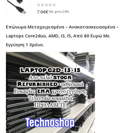
0
out of 5
7.06
€
Με φπα 24%
Επώνυμα Μεταχειρισμένα – Ανακατασκευασμένα –
Laptops Core2duo, AMD, I3, I5, Από 80 Ευρώ Με
Εγγύηση 1 Χρόνο.