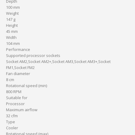
Depth
100 mm
Weight
147 g
Height
45 mm
Width
104 mm
Performance
Supported processor sockets
Socket AM2,Socket AM2+,Socket AM3,Socket AM3+,Socket
FM1,Socket FM2
Fan diameter
8 cm
Rotational speed (min)
800 RPM
Suitable for
Processor
Maximum airflow
32 cfm
Type
Cooler
Rotational speed (max)