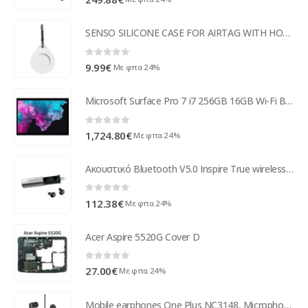
SENSO SILICONE CASE FOR AIRTAG WITH HOLDER white
0
out of 5
9.99
€
Με φπα 24%
Microsoft Surface Pro 7 i7 256GB 16GB Wi-Fi Black *NEW* PVT-00017
0
out of 5
1,724.80
€
Με φπα 24%
Ακουστικό Bluetooth V5.0 Inspire True wireless Stereo Headset V5.0 με Θήκη Φόρτισης-Μεταφοράς Metal
0
out of 5
112.38
€
Με φπα 24%
Acer Aspire 5520G Cover D
0
out of 5
27.00
€
Με φπα 24%
Mobile earphones One Plus NC3148, Microphone, Different colors - 20500