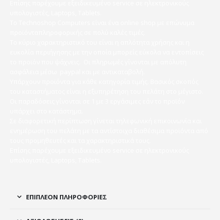
Επίσης παρέχουμε εξειδικευμένο service σε ηλεκτρονικούς
υπολογιστές, Laptops, Tablets.
Το Technoshop Computers είναι ένα online shop με επώνυμα
προϊόνταπληροφορικής σε πολύ καλές τιμές.
Το κύριο χαρακτηριστικό του είναι η απλότητα χρήσης και η
ευκολία περιήγησης με την οποία μπορείς εύκολα να εντοπίσεις
το προϊόν που ψάχνεις. Οι πληρωμές γίνονται με απόλυτη
ασφάλεια μέσω paypal και με αντικαταβολή.
Υπάρχουν προϊόντα για κάθε κατηγορία τιμής. Βασικός σκοπός
του καταστήματος είναι η εξυπηρέτηση του πελάτη στο μέγιστο.
Οι παραδόσεις γίνονται σε 1 με 3 εργάσιμες εάν το προϊόν
υπάρχει στο κατάστημα.
Σε διαφορετική περίπτωση γίνεται τηλεφωνική επικοινωνία και
ενημέρωση του πελάτη με τα αντίστοιχα διαθέσιμα προϊόντα από
τους προμηθευτές και τα χαρακτηριστικά τους.
Επίσης παρέχουμε εξειδικευμένο service σε ηλεκτρονικούς
υπολογιστές, Laptops, Tablets.
ΕΠΙΠΛΈΟΝ ΠΛΗΡΟΦΟΡΊΕΣ