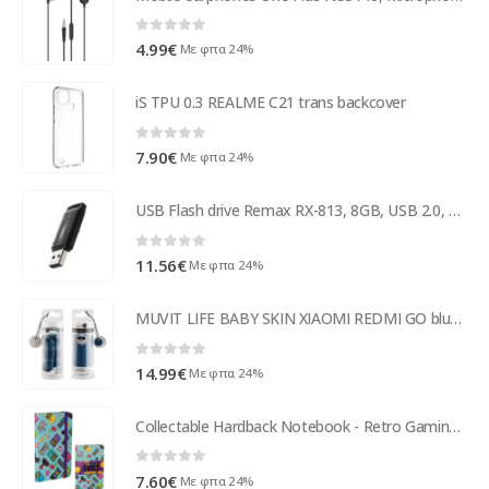
0
out of 5
4.99
€
Με φπα 24%
iS TPU 0.3 REALME C21 trans backcover
0
out of 5
7.90
€
Με φπα 24%
USB Flash drive Remax RX-813, 8GB, USB 2.0, Black - 62052
0
out of 5
11.56
€
Με φπα 24%
MUVIT LIFE BABY SKIN XIAOMI REDMI GO blue backcover
0
out of 5
14.99
€
Με φπα 24%
Collectable Hardback Notebook - Retro Gaming Design
0
out of 5
7.60
€
Με φπα 24%