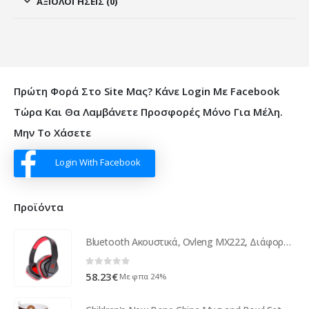
ΑΞΙΟΛΟΓΉΣΕΙΣ (0)
Πρώτη Φορά Στο Site Μας? Κάνε Login Με Facebook
Τώρα Και Θα Λαμβάνετε Προσφορές Μόνο Για Μέλη.
Μην Το Χάσετε
Login With Facebook
Προϊόντα
Bluetooth Ακουστικά, Ovleng MX222, Διάφορα Χρώματα - 20343
0
out of 5
58.23
€
Με φπα 24%