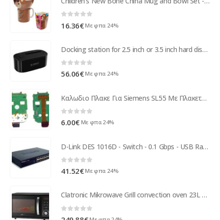
Children's New Bone China Mug and Bowl Set - Cute Llama
0
out of 5
16.36
€
Με φπα 24%
Docking station for 2.5 inch or 3.5 inch hard disk - HDD/SSD - Black
0
out of 5
56.06
€
Με φπα 24%
Καλωδιο Πλακε Για Siemens SL55 Με Πλακετα Οθονης
0
out of 5
6.00
€
Με φπα 24%
D-Link DES 1016D - Switch - 0.1 Gbps - USB Rack Module DES-1016D/E
0
out of 5
41.52
€
Με φπα 24%
Clatronic Mikrowave Grill convection oven 23L 800/1200 Watt MWG 789 H
0
out of 5
249.88
€
Με φπα 24%