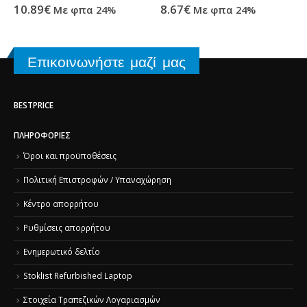
0
out of 5
0
out of 5
10.89
€
8.67
€
Με φπα 24%
Με φπα 24%
Επικοινωνήστε μαζί μας
BESTPRICE
ΠΛΗΡΟΦΟΡΊΕΣ
Όροι και προϋποθέσεις
Πολιτική Επιστροφών / Υπαναχώρηση
Κέντρο απορρήτου
Ρυθμίσεις απορρήτου
Ενημερωτικό δελτίο
Stoklist Refurbished Laptop
Στοιχεία Τραπεζικών Λογαριασμών