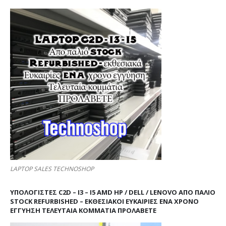
LAPTOP SALES TECHNOSHOP
ΥΠΟΛΟΓΙΣΤΕΣ C2D – I3 – I5 AMD HP / DELL / LENOVO ΑΠΟ ΠΑΛΙΌ
STOCK REFURBISHED – ΕΚΘΕΣΙΑΚΟΊ ΕΥΚΑΙΡΊΕΣ ΈΝΑ ΧΡΌΝΟ
ΕΓΓΎΗΣΗ ΤΕΛΕΥΤΑΊΑ ΚΟΜΜΆΤΙΑ ΠΡΟΛΑΒΕΤΕ