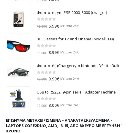
price
τρέχουσα
was:
τιμή
Φορτιστής για PSP 2000, 3000 (charger)
14.99€.
είναι:
7.80€.
0
out of 5
Original
Η
6.99
€
Με φπα 24%
15.00
€
price
τρέχουσα
was:
τιμή
3D Glasses for TV and Cinema (Modell 888)
15.00€.
είναι:
6.99€.
0
out of 5
Original
Η
8.99
€
Με φπα 24%
15.00
€
price
τρέχουσα
was:
τιμή
Φορτιστής (Charger) για Nintendo DS Lite Bulk
15.00€.
είναι:
8.99€.
0
out of 5
Original
Η
9.99
€
Με φπα 24%
12.00
€
price
τρέχουσα
was:
τιμή
USB to RS232 (9-pin serial ) Adapter Techline
12.00€.
είναι:
9.99€.
0
out of 5
Original
Η
8.00
€
Με φπα 24%
10.00
€
price
τρέχουσα
was:
τιμή
ΕΠΏΝΥΜΑ ΜΕΤΑΧΕΙΡΙΣΜΈΝΑ – ΑΝΑΚΑΤΑΣΚΕΥΑΣΜΈΝΑ –
10.00€.
είναι:
LAPTOPS CORE2DUO, AMD, I3, I5, ΑΠΌ 80 ΕΥΡΏ ΜΕ ΕΓΓΎΗΣΗ 1
8.00€.
ΧΡΌΝΟ.