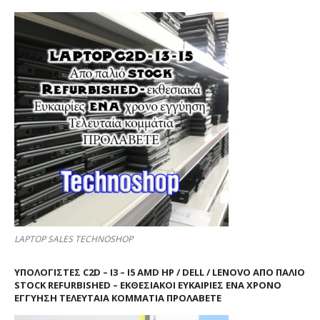
LAPTOP SALES TECHNOSHOP
ΥΠΟΛΟΓΙΣΤΕΣ C2D – I3 – I5 AMD HP / DELL / LENOVO ΑΠΟ ΠΑΛΙΌ
STOCK REFURBISHED – ΕΚΘΕΣΙΑΚΟΊ ΕΥΚΑΙΡΊΕΣ ΈΝΑ ΧΡΌΝΟ
ΕΓΓΎΗΣΗ ΤΕΛΕΥΤΑΊΑ ΚΟΜΜΆΤΙΑ ΠΡΟΛΑΒΕΤΕ