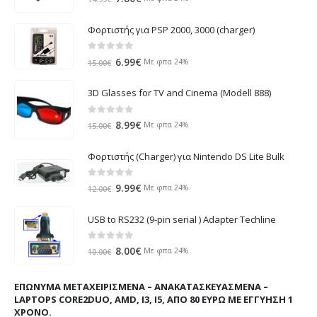
price
τρέχουσα
was:
τιμή
Φορτιστής για PSP 2000, 3000 (charger)
14.99€.
είναι:
7.80€.
0
out of 5
Original
Η
6.99
€
Με φπα 24%
15.00
€
price
τρέχουσα
was:
τιμή
3D Glasses for TV and Cinema (Modell 888)
15.00€.
είναι:
6.99€.
0
out of 5
Original
Η
8.99
€
Με φπα 24%
15.00
€
price
τρέχουσα
was:
τιμή
Φορτιστής (Charger) για Nintendo DS Lite Bulk
15.00€.
είναι:
8.99€.
0
out of 5
Original
Η
9.99
€
Με φπα 24%
12.00
€
price
τρέχουσα
was:
τιμή
USB to RS232 (9-pin serial ) Adapter Techline
12.00€.
είναι:
9.99€.
0
out of 5
Original
Η
8.00
€
Με φπα 24%
10.00
€
price
τρέχουσα
was:
τιμή
ΕΠΏΝΥΜΑ ΜΕΤΑΧΕΙΡΙΣΜΈΝΑ – ΑΝΑΚΑΤΑΣΚΕΥΑΣΜΈΝΑ –
10.00€.
είναι:
LAPTOPS CORE2DUO, AMD, I3, I5, ΑΠΌ 80 ΕΥΡΏ ΜΕ ΕΓΓΎΗΣΗ 1
8.00€.
ΧΡΌΝΟ.