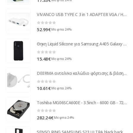
17.33
€
VIVANCO USB TYPE C 3 in 1 ADAPTER VGA / HUB / CHARGING
0
out of 5
52.99
€
Με φπα 24%
Θηκη Liquid Silicone για Samsung A405 Galaxy A40 Μαυρη
0
out of 5
15.48
€
Με φπα 24%
DEERMA ανταλ/κο καλώδιο φόρτισης & βάση τοίχου SP-VC01MAX-7 για VC01 Max
0
out of 5
10.61
€
Με φπα 24%
Toshiba MG06SCA600E - 3.5inch - 6000 GB - 7200 RPM MG06SCA600E
0
out of 5
282.24
€
Με φπα 24%
SENSO RING SAMSUNG S23 ULTRA black backcover