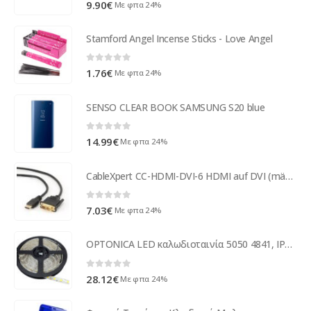
0
out of 5
9.90
€
Με φπα 24%
Stamford Angel Incense Sticks - Love Angel
0
out of 5
1.76
€
Με φπα 24%
SENSO CLEAR BOOK SAMSUNG S20 blue
0
out of 5
14.99
€
Με φπα 24%
CableXpert CC-HDMI-DVI-6 HDMI auf DVI (männlich-männlich) Kabel 1,8m CC-H
0
out of 5
7.03
€
Με φπα 24%
OPTONICA LED καλωδιοταινία 5050 4841, IP54, 12V, 1000LM/m, 4500Κ, 5m
0
out of 5
28.12
€
Με φπα 24%