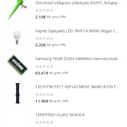
Ποτιστικό εδάφους-γλάστρας AG91F, διάφορα χρώματα
0
out of 5
2.18
€
Με φπα 24%
Λάμπα Σφαιρική LED 7W/E14 3000K Θερμό COM
0
out of 5
3.20
€
Με φπα 24%
Samsung 16GB DDR4 2666MHz memory module M471A2K43CB1-CTD
0
out of 5
65.67
€
Με φπα 24%
TECH-PROTECT REPLACMENT BAND ICON FOR APPLE WATCH 4 / 5 / 6 / 7 / SE (42 / 44 / 45 MM) black
0
out of 5
11.90
€
Με φπα 24%
TEMPERED GLASS NOKIA 8