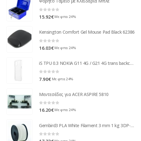
Φορητό Ταμείο με Κλειδαριά Μπλε
0
out of 5
15.92
€
Με φπα 24%
Kensington Comfort Gel Mouse Pad Black 62386
0
out of 5
16.03
€
Με φπα 24%
iS TPU 0.3 NOKIA G11 4G / G21 4G trans backcover
0
out of 5
7.90
€
Με φπα 24%
Μεντεσέδες για ACER ASPIRE 5810
0
out of 5
16.20
€
Με φπα 24%
Gembird3 PLA White Filament 3 mm 1 kg 3DP-PLA3-01-W
0
out of 5
Με φπα 24%