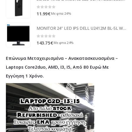
0
out of 5
11.99
€
Με φπα 24%
MONITOR 24" LED IPS DELL U2412M BL-SL WIDE NO BASE GB
0
out of 5
143.75
€
Με φπα 24%
Επώνυμα Μεταχειρισμένα – Ανακατασκευασμένα –
Laptops Core2duo, AMD, I3, I5, Από 80 Ευρώ Με
Εγγύηση 1 Χρόνο.