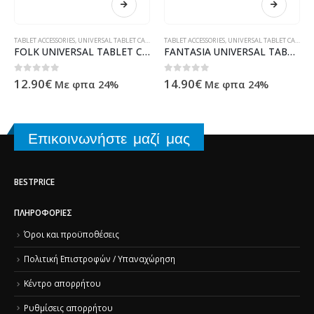
TABLET ACCESSORIES
,
UNIVERSAL TABLET CASES
TABLET ACCESSORIES
,
UNIVERSAL TABLET CASES
FOLK UNIVERSAL TABLET CASE 9-10''
FANTASIA UNIVERSAL TABLET CASE 7-8'' mint
0
out of 5
0
out of 5
12.90
€
14.90
€
Με φπα 24%
Με φπα 24%
Επικοινωνήστε μαζί μας
BESTPRICE
ΠΛΗΡΟΦΟΡΊΕΣ
Όροι και προϋποθέσεις
Πολιτική Επιστροφών / Υπαναχώρηση
Κέντρο απορρήτου
Ρυθμίσεις απορρήτου