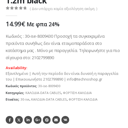
1.2m black
( Δεν υπάρχει καμία αξιολόγηση ακόμη. )
0
out of 5
14.99
€
Με φπα 24%
Κωδικός : 30-ise-8009430 Προσοχή τα συγκεκριμένα
προϊόντα συνήθως δεν είναι ετοιμοπαράδοτα στο
κατάστημα μας . Μόνο με παραγγελία. Τηλεφωνήστε για πιο
σίγουρα στο: 2102799890
Availability:
Εξαντλημένο | Αυτή την περίοδο δεν είναι δυνατή η παραγγελία
του | Επικοινωνήστε 2102799890 | info@technoshop.gr
Κωδικός προϊόντος:
30-ise-8009430
Κατηγορίες:
ΚΑΛΩΔΙΑ-DATA CABLES
,
ΦΟΡΤΙΣΗ-ΚΑΛΩΔΙΑ
Ετικέτες:
30-ise
,
ΚΑΛΩΔΙΑ-DATA CABLES
,
ΦΟΡΤΙΣΗ-ΚΑΛΩΔΙΑ