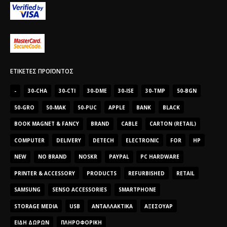
ΕΤΙΚΈΤΕΣ ΠΡΟΪΌΝΤΟΣ
-
30-CHA
30-CTI
30-DME
30-ISE
30-TMP
50-BGN
50-GRO
50-MAK
50-PUC
APPLE
BANK
BLACK
BOOK MAGNET & FANCY
BRAND
CABLE
CARTON (RETAIL)
COMPUTER
DELIVERY
DETECH
ELECTRONIC
FOR
HP
NEW
NO BRAND
NOSKR
PAYPAL
PC HARDWARE
PRINTER & ACCESSORY
PRODUCTS
REFURBISHED
RETAIL
SAMSUNG
SENSO ACCESSORIES
SMARTPHONE
STORAGE MEDIA
USB
ΑΝΤΑΛΛΑΚΤΙΚΆ
ΑΞΕΣΟΥΆΡ
ΕΊΔΗ ΔΏΡΩΝ
ΠΛΗΡΟΦΟΡΙΚΉ