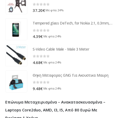
0
out of 5
37.20
€
Με φπα 24%
Tempered glass DeTech, for Nokia 2.1, 0.3mm, Transparent - 52482
0
out of 5
4.39
€
Με φπα 24%
S-Video Cable Male - Male 3 Meter
0
out of 5
4.68
€
Με φπα 24%
Θηκη Μεταφορας GNG Για Ακουστικα Μαυρη
0
out of 5
9.48
€
Με φπα 24%
Επώνυμα Μεταχειρισμένα – Ανακατασκευασμένα –
Laptops Core2duo, AMD, I3, I5, Από 80 Ευρώ Με
Εγγύηση 1 Χρόνο.