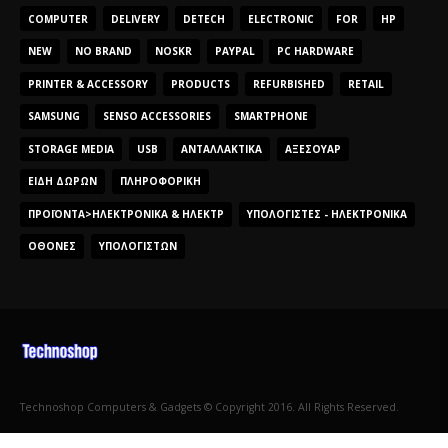
COMPUTER
DELIVERY
DETECH
ELECTRONIC
FOR
HP
NEW
NO BRAND
NOSKR
PAYPAL
PC HARDWARE
PRINTER & ACCESSORY
PRODUCTS
REFURBISHED
RETAIL
SAMSUNG
SENSO ACCESSORIES
SMARTPHONE
STORAGE MEDIA
USB
ΑΝΤΑΛΛΑΚΤΙΚΆ
ΑΞΕΣΟΥΆΡ
ΕΊΔΗ ΔΏΡΩΝ
ΠΛΗΡΟΦΟΡΙΚΉ
ΠΡΟΪΌΝΤΑ>ΗΛΕΚΤΡΟΝΙΚΆ & ΗΛΕΚΤΡ
ΥΠΟΛΟΓΙΣΤΈΣ - ΗΛΕΚΤΡΟΝΙΚΆ
ΟΘΌΝΕΣ
ΥΠΟΛΟΓΙΣΤΏΝ
Technoshop Computers & Gadgets © Copyright 2016. All Rights Reserved.