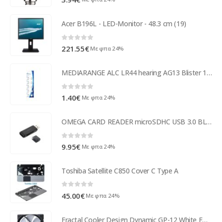
Acer B196L - LED-Monitor - 48.3 cm (19)
0
out of 5
221.55
€
Με φπα 24%
MEDIARANGE ALC LR44 hearing AG13 Blister 10τεμ Αλκαλική Μπαταρία
0
out of 5
1.40
€
Με φπα 24%
OMEGA CARD READER microSDHC USB 3.0 BLACK OUCR30B ( 06670 )
0
out of 5
9.95
€
Με φπα 24%
Toshiba Satellite C850 Cover C Type A
0
out of 5
45.00
€
Με φπα 24%
Fractal Cooler Design Dynamic GP-12 White FD-FAN-DYN-GP12-WT