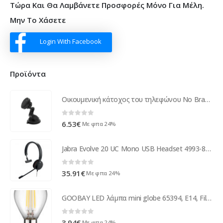
Τώρα Και Θα Λαμβάνετε Προσφορές Μόνο Για Μέλη.
Μην Το Χάσετε
Login With Facebook
Προϊόντα
Οικουμενική κάτοχος του τηλεφώνου No Brand T06, Μαυρο - 17361
0
out of 5
6.53
€
Με φπα 24%
Jabra Evolve 20 UC Mono USB Headset 4993-829-209
0
out of 5
35.91
€
Με φπα 24%
GOOBAY LED λάμπα mini globe 65394, E14, Filament, 4W, 2700K, 470lm
0
out of 5
3.94
€
Με φπα 24%