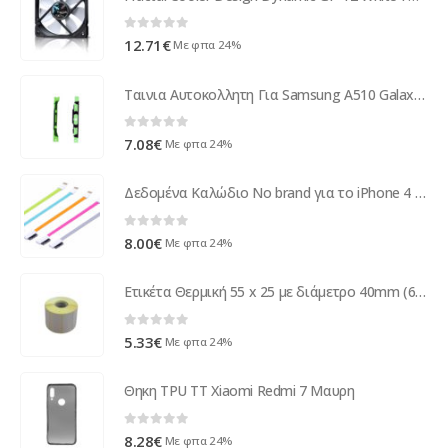
0
out of 5
12.71
€
Με φπα 24%
Ταινια Αυτοκολλητη Για Samsung A510 Galaxy A5 2016
0
out of 5
7.08
€
Με φπα 24%
Δεδομένα Καλώδιο No brand για το iPhone 4 / 4S, iPad 2/3, Flat, 25сm - 14245
0
out of 5
8.00
€
Με φπα 24%
Ετικέτα Θερμική 55 x 25 με διάμετρο 40mm (60τμχ/κιβ.)
0
out of 5
5.33
€
Με φπα 24%
Θηκη TPU TT Xiaomi Redmi 7 Μαυρη
0
out of 5
8.28
€
Με φπα 24%