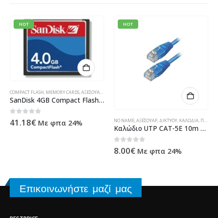
HOT
HOT
COMPACT FLASH
,
MEMORY CARDS
,
ΑΞΕΣΟΥΆΡ
,
ΠΡΟΪΌΝΤΑ TECHNOSHOP
,
ΥΠΟΛΟΓΙΣΤΈΣ - ΗΛΕΚΤΡΟΝΙΚ
ΙΚΆ
SanDisk 4GB Compact Flash Card
,
ΥΠΟΛΟΓΙΣΤΈΣ - ΗΛΕΚΤΡΟΝΙΚΆ
0
out of 5
41.18
€
NO NAME
,
ΑΞΕΣΟΥΆΡ
,
ΔΙΚΤΎΟΥ
,
ΚΑΛΏΔΙΑ
,
ΠΡΟΪΌΝΤΑ TECHNOSHOP
Με φπα 24%
Καλώδιο UTP CAT-5E 10m Blue
0
out of 5
8.00
€
Με φπα 24%
Επικοινωνήστε μαζί μας