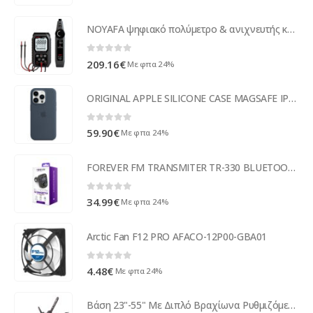
NOYAFA ψηφιακό πολύμετρο & ανιχνευτής καλωδίων NF-8509, NCV
0
out of 5
209.16
€
Με φπα 24%
ORIGINAL APPLE SILICONE CASE MAGSAFE IPHONE 14 PRO storm blue backcover
0
out of 5
59.90
€
Με φπα 24%
FOREVER FM TRANSMITER TR-330 BLUETOOTH
0
out of 5
34.99
€
Με φπα 24%
Arctic Fan F12 PRO AFACO-12P00-GBA01
0
out of 5
4.48
€
Με φπα 24%
Βάση 23"-55" Με Διπλό Βραχίωνα Ρυθμιζόμενη WELL