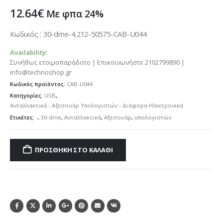
12.64
€
Με φπα 24%
Κωδικός : 30-dme-4.212-50575-CAB-U044
Availability:
Συνήθως ετοιμοπαράδοτο | Επικοινωνήστε 2102799890 |
info@technoshop.gr
Κωδικός προϊόντος:
CAB-U044
Κατηγορίες:
USB
,
Ανταλλακτικά - Αξεσουάρ Υπολογιστών - Διάφορα Ηλεκτρονικά
Ετικέτες:
-
,
30-dme
,
Ανταλλακτικά
,
Αξεσουάρ
,
υπολογιστών
ΠΡΟΣΘΉΚΗ ΣΤΟ ΚΑΛΆΘΙ