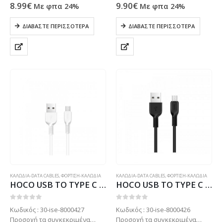
προϊόντα συνήθως δεν είναι
προϊόντα συνήθως δεν είναι
8.99
€
9.90
€
Με φπα 24%
Με φπα 24%
ετοιμοπαράδοτα στο
ετοιμοπαράδοτα στο
κατάστημα μας . Μόνο με
κατάστημα μας . Μόνο με
ΔΙΑΒΆΣΤΕ ΠΕΡΙΣΣΌΤΕΡΑ
ΔΙΑΒΆΣΤΕ ΠΕΡΙΣΣΌΤΕΡΑ
παραγγελία. Τηλεφωνήστε για
παραγγελία. Τηλεφωνήστε για
πιο σίγουρα στο: 2102799890
πιο σίγουρα στο: 2102799890
ΚΑΛΩΔΙΑ-DATA CABLES
,
ΦΟΡΤΙΣΗ-ΚΑΛΩΔΙΑ
ΚΑΛΩΔΙΑ-DATA CABLES
,
ΦΟΡΤΙΣΗ-ΚΑΛΩΔΙΑ
HOCO USB TO TYPE C DATA CABLE 1m SPEED X20 white
HOCO USB TO TYPE C DATA CABLE 1m SPEED X20 black
0
out of 5
0
out of 5
Κωδικός : 30-ise-8000427
Κωδικός : 30-ise-8000426
Προσοχή τα συγκεκριμένα
Προσοχή τα συγκεκριμένα