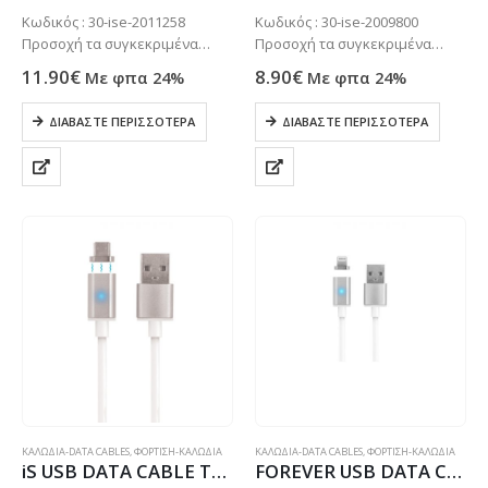
0
out of 5
0
out of 5
Κωδικός : 30-ise-2011258
Κωδικός : 30-ise-2009800
Προσοχή τα συγκεκριμένα
Προσοχή τα συγκεκριμένα
προϊόντα συνήθως δεν είναι
προϊόντα συνήθως δεν είναι
11.90
€
8.90
€
Με φπα 24%
Με φπα 24%
ετοιμοπαράδοτα στο
ετοιμοπαράδοτα στο
κατάστημα μας . Μόνο με
κατάστημα μας . Μόνο με
ΔΙΑΒΆΣΤΕ ΠΕΡΙΣΣΌΤΕΡΑ
ΔΙΑΒΆΣΤΕ ΠΕΡΙΣΣΌΤΕΡΑ
παραγγελία. Τηλεφωνήστε για
παραγγελία. Τηλεφωνήστε για
πιο σίγουρα στο: 2102799890
πιο σίγουρα στο: 2102799890
ΚΑΛΩΔΙΑ-DATA CABLES
,
ΦΟΡΤΙΣΗ-ΚΑΛΩΔΙΑ
ΚΑΛΩΔΙΑ-DATA CABLES
,
ΦΟΡΤΙΣΗ-ΚΑΛΩΔΙΑ
iS USB DATA CABLE TYPE C DETACHABLE MAGNETIC PLUG silver
FOREVER USB DATA CABLE LIGHTNING DETACHABLE MAGNETIC PLUG silver