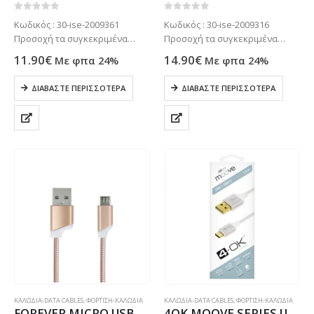
0
out of 5
0
out of 5
Κωδικός : 30-ise-2009361
Κωδικός : 30-ise-2009316
Προσοχή τα συγκεκριμένα
Προσοχή τα συγκεκριμένα
προϊόντα συνήθως δεν είναι
προϊόντα συνήθως δεν είναι
11.90
€
14.90
€
Με φπα 24%
Με φπα 24%
ετοιμοπαράδοτα στο
ετοιμοπαράδοτα στο
κατάστημα μας . Μόνο με
κατάστημα μας . Μόνο με
ΔΙΑΒΆΣΤΕ ΠΕΡΙΣΣΌΤΕΡΑ
ΔΙΑΒΆΣΤΕ ΠΕΡΙΣΣΌΤΕΡΑ
παραγγελία. Τηλεφωνήστε για
παραγγελία. Τηλεφωνήστε για
πιο σίγουρα στο: 2102799890
πιο σίγουρα στο: 2102799890
ΚΑΛΩΔΙΑ-DATA CABLES
,
ΦΟΡΤΙΣΗ-ΚΑΛΩΔΙΑ
ΚΑΛΩΔΙΑ-DATA CABLES
,
ΦΟΡΤΙΣΗ-ΚΑΛΩΔΙΑ
FOREVER MICRO USB DATA CABLE METAL GOLD
4OK MOOVE SERIES USB TO TYPE C DATA CABLE 1.5m white