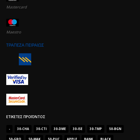
Mastercard
Maestro
ΕΤΙΚΈΤΕΣ ΠΡΟΪΌΝΤΟΣ
-
30-CHA
30-CTI
30-DME
30-ISE
30-TMP
50-BGN
50-GRO
50-MAK
50-PUC
APPLE
BANK
BLACK