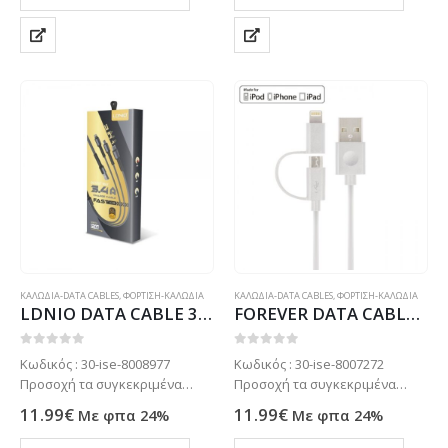
παραγγελία. Τηλεφωνήστε για
παραγγελία. Τηλεφωνήστε για
πιο σίγουρα στο: 2102799890
πιο σίγουρα στο: 2102799890
ΚΑΛΩΔΙΑ-DATA CABLES
,
ΦΟΡΤΙΣΗ-ΚΑΛΩΔΙΑ
ΚΑΛΩΔΙΑ-DATA CABLES
,
ΦΟΡΤΙΣΗ-ΚΑΛΩΔΙΑ
LDNIO DATA CABLE 3 in 1 MICRO USB/TYPE C/LIGHTNING 1m black
FOREVER DATA CABLE 2 IN 1 MICRO USB | LIGHTNING MFI 1m white
0
out of 5
0
out of 5
Κωδικός : 30-ise-8008977
Κωδικός : 30-ise-8007272
Προσοχή τα συγκεκριμένα
Προσοχή τα συγκεκριμένα
προϊόντα συνήθως δεν είναι
προϊόντα συνήθως δεν είναι
11.99
€
11.99
€
Με φπα 24%
Με φπα 24%
ετοιμοπαράδοτα στο
ετοιμοπαράδοτα στο
κατάστημα μας . Μόνο με
κατάστημα μας . Μόνο με