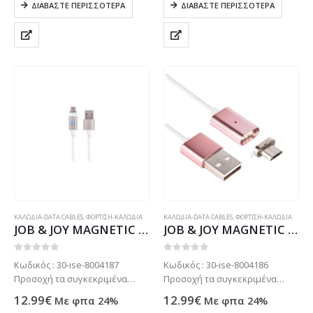
ΔΙΑΒΆΣΤΕ ΠΕΡΙΣΣΌΤΕΡΑ
ΔΙΑΒΆΣΤΕ ΠΕΡΙΣΣΌΤΕΡΑ
παραγγελία. Τηλεφωνήστε για
παραγγελία. Τηλεφωνήστε για
πιο σίγουρα στο: 2102799890
πιο σίγουρα στο: 2102799890
ΚΑΛΩΔΙΑ-DATA CABLES
,
ΦΟΡΤΙΣΗ-ΚΑΛΩΔΙΑ
ΚΑΛΩΔΙΑ-DATA CABLES
,
ΦΟΡΤΙΣΗ-ΚΑΛΩΔΙΑ
JOB & JOY MAGNETIC DATA CABLE TYPE C 1m silver
JOB & JOY MAGNETIC DATA CABLE MICRO 1m gold
0
out of 5
0
out of 5
Κωδικός : 30-ise-8004187
Κωδικός : 30-ise-8004186
Προσοχή τα συγκεκριμένα
Προσοχή τα συγκεκριμένα
προϊόντα συνήθως δεν είναι
προϊόντα συνήθως δεν είναι
12.99
€
12.99
€
Με φπα 24%
Με φπα 24%
ετοιμοπαράδοτα στο
ετοιμοπαράδοτα στο