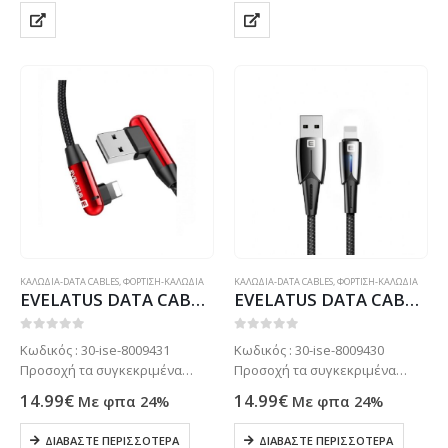
πιο σίγουρα στο: 2102799890
πιο σίγουρα στο: 2102799890
ΚΑΛΩΔΙΑ-DATA CABLES
,
ΦΟΡΤΙΣΗ-ΚΑΛΩΔΙΑ
ΚΑΛΩΔΙΑ-DATA CABLES
,
ΦΟΡΤΙΣΗ-ΚΑΛΩΔΙΑ
EVELATUS DATA CABLE MFI LIGHTNING WITH LED L-SHAPE 1.2m red
EVELATUS DATA CABLE MFI LIGHTNING WITH LED 1.2m black
0
out of 5
0
out of 5
Κωδικός : 30-ise-8009431
Κωδικός : 30-ise-8009430
Προσοχή τα συγκεκριμένα
Προσοχή τα συγκεκριμένα
προϊόντα συνήθως δεν είναι
προϊόντα συνήθως δεν είναι
14.99
€
14.99
€
Με φπα 24%
Με φπα 24%
ετοιμοπαράδοτα στο
ετοιμοπαράδοτα στο
κατάστημα μας . Μόνο με
κατάστημα μας . Μόνο με
ΔΙΑΒΆΣΤΕ ΠΕΡΙΣΣΌΤΕΡΑ
ΔΙΑΒΆΣΤΕ ΠΕΡΙΣΣΌΤΕΡΑ