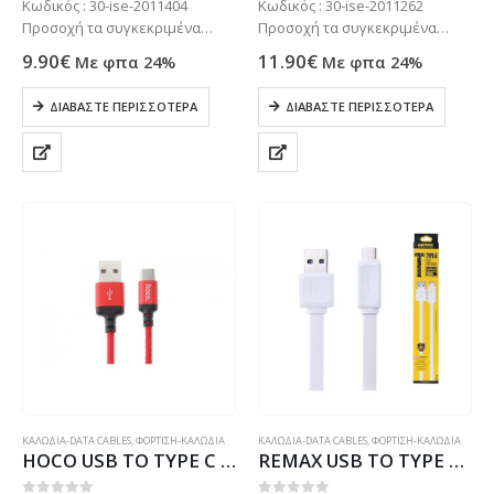
Κωδικός : 30-ise-2011404
Κωδικός : 30-ise-2011262
Προσοχή τα συγκεκριμένα
Προσοχή τα συγκεκριμένα
προϊόντα συνήθως δεν είναι
προϊόντα συνήθως δεν είναι
9.90
€
11.90
€
Με φπα 24%
Με φπα 24%
ετοιμοπαράδοτα στο
ετοιμοπαράδοτα στο
κατάστημα μας . Μόνο με
κατάστημα μας . Μόνο με
ΔΙΑΒΆΣΤΕ ΠΕΡΙΣΣΌΤΕΡΑ
ΔΙΑΒΆΣΤΕ ΠΕΡΙΣΣΌΤΕΡΑ
παραγγελία. Τηλεφωνήστε για
παραγγελία. Τηλεφωνήστε για
πιο σίγουρα στο: 2102799890
πιο σίγουρα στο: 2102799890
ΚΑΛΩΔΙΑ-DATA CABLES
,
ΦΟΡΤΙΣΗ-ΚΑΛΩΔΙΑ
ΚΑΛΩΔΙΑ-DATA CABLES
,
ΦΟΡΤΙΣΗ-ΚΑΛΩΔΙΑ
HOCO USB TO TYPE C DATA CABLE 2m SPEED X14 black red
REMAX USB TO TYPE C FLAT DATA CABLE RT-C1 1m white