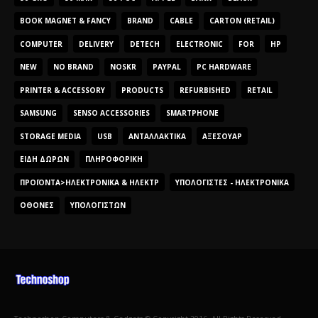
BOOK MAGNET & FANCY
BRAND
CABLE
CARTON (RETAIL)
COMPUTER
DELIVERY
DETECH
ELECTRONIC
FOR
HP
NEW
NO BRAND
NOSKR
PAYPAL
PC HARDWARE
PRINTER & ACCESSORY
PRODUCTS
REFURBISHED
RETAIL
SAMSUNG
SENSO ACCESSORIES
SMARTPHONE
STORAGE MEDIA
USB
ΑΝΤΑΛΛΑΚΤΙΚΆ
ΑΞΕΣΟΥΆΡ
ΕΊΔΗ ΔΏΡΩΝ
ΠΛΗΡΟΦΟΡΙΚΉ
ΠΡΟΪΌΝΤΑ>ΗΛΕΚΤΡΟΝΙΚΆ & ΗΛΕΚΤΡ
ΥΠΟΛΟΓΙΣΤΈΣ - ΗΛΕΚΤΡΟΝΙΚΆ
ΟΘΌΝΕΣ
ΥΠΟΛΟΓΙΣΤΏΝ