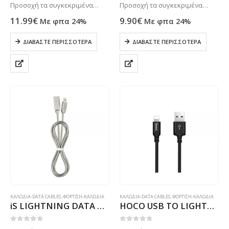
Προσοχή τα συγκεκριμένα
Προσοχή τα συγκεκριμένα
προϊόντα συνήθως δεν είναι
προϊόντα συνήθως δεν είναι
11.99
€
9.90
€
Με φπα 24%
Με φπα 24%
ετοιμοπαράδοτα στο
ετοιμοπαράδοτα στο
κατάστημα μας . Μόνο με
κατάστημα μας . Μόνο με
ΔΙΑΒΆΣΤΕ ΠΕΡΙΣΣΌΤΕΡΑ
ΔΙΑΒΆΣΤΕ ΠΕΡΙΣΣΌΤΕΡΑ
παραγγελία. Τηλεφωνήστε για
παραγγελία. Τηλεφωνήστε για
πιο σίγουρα στο: 2102799890
πιο σίγουρα στο: 2102799890
ΚΑΛΩΔΙΑ-DATA CABLES
,
ΦΟΡΤΙΣΗ-ΚΑΛΩΔΙΑ
ΚΑΛΩΔΙΑ-DATA CABLES
,
ΦΟΡΤΙΣΗ-ΚΑΛΩΔΙΑ
iS LIGHTNING DATA CABLE METALIC 1m silver
HOCO USB TO LIGHTNING DATA CABLE 2m SPEED X14 black
0
out of 5
0
out of 5