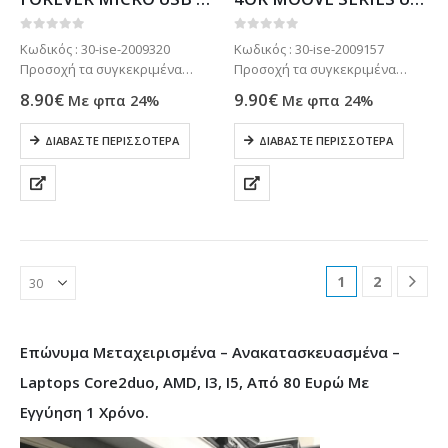
0
out of 5
0
out of 5
Κωδικός : 30-ise-2009320
Κωδικός : 30-ise-2009157
Προσοχή τα συγκεκριμένα
Προσοχή τα συγκεκριμένα
προϊόντα συνήθως δεν είναι
προϊόντα συνήθως δεν είναι
8.90
€
9.90
€
Με φπα 24%
Με φπα 24%
ετοιμοπαράδοτα στο
ετοιμοπαράδοτα στο
κατάστημα μας . Μόνο με
κατάστημα μας . Μόνο με
ΔΙΑΒΆΣΤΕ ΠΕΡΙΣΣΌΤΕΡΑ
ΔΙΑΒΆΣΤΕ ΠΕΡΙΣΣΌΤΕΡΑ
παραγγελία. Τηλεφωνήστε για
παραγγελία. Τηλεφωνήστε για
πιο σίγουρα στο: 2102799890
πιο σίγουρα στο: 2102799890
1
2
Επώνυμα Μεταχειρισμένα – Ανακατασκευασμένα –
Laptops Core2duo, AMD, I3, I5, Από 80 Ευρώ Με
Εγγύηση 1 Χρόνο.