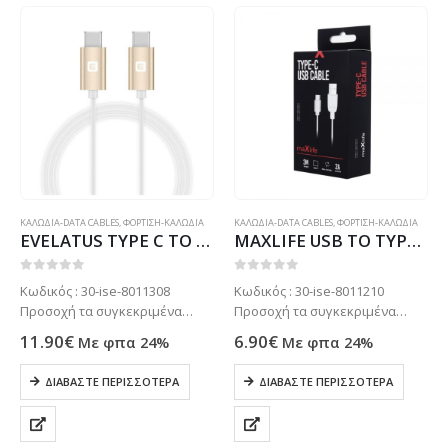
ΚΑΛΩΔΙΑ-DATA CABLES
,
ΦΟΡΤΙΣΗ-ΚΑΛΩΔΙΑ
ΚΑΛΩΔΙΑ-DATA CABLES
,
ΦΟΡΤΙΣΗ-ΚΑΛΩΔΙΑ
EVELATUS TYPE C TO TYPE C DATA CABLE white-gold
MAXLIFE USB TO TYPE C DATA CABLE 3m 2A white
0
out of 5
0
out of 5
Κωδικός : 30-ise-8011308
Κωδικός : 30-ise-8011210
Προσοχή τα συγκεκριμένα
Προσοχή τα συγκεκριμένα
προϊόντα συνήθως δεν είναι
προϊόντα συνήθως δεν είναι
11.90
€
6.90
€
Με φπα 24%
Με φπα 24%
ετοιμοπαράδοτα στο
ετοιμοπαράδοτα στο
κατάστημα μας . Μόνο με
κατάστημα μας . Μόνο με
ΔΙΑΒΆΣΤΕ ΠΕΡΙΣΣΌΤΕΡΑ
ΔΙΑΒΆΣΤΕ ΠΕΡΙΣΣΌΤΕΡΑ
παραγγελία. Τηλεφωνήστε για
παραγγελία. Τηλεφωνήστε για
πιο σίγουρα στο: 2102799890
πιο σίγουρα στο: 2102799890