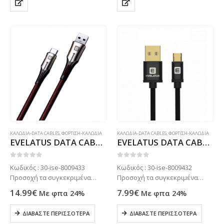
ΚΑΛΩΔΙΑ-DATA CABLES
,
ΦΟΡΤΙΣΗ-ΚΑΛΩΔΙΑ
ΚΑΛΩΔΙΑ-DATA CABLES
,
ΦΟΡΤΙΣΗ-ΚΑΛΩΔΙΑ
EVELATUS DATA CABLE TYPE C 1.2m black
EVELATUS DATA CABLE MICRO USB REVERSABLE GOLD PLATED black
0
out of 5
0
out of 5
Κωδικός : 30-ise-8009433
Κωδικός : 30-ise-8009432
Προσοχή τα συγκεκριμένα
Προσοχή τα συγκεκριμένα
προϊόντα συνήθως δεν είναι
προϊόντα συνήθως δεν είναι
14.99
€
7.99
€
Με φπα 24%
Με φπα 24%
ετοιμοπαράδοτα στο
ετοιμοπαράδοτα στο
κατάστημα μας . Μόνο με
κατάστημα μας . Μόνο με
ΔΙΑΒΆΣΤΕ ΠΕΡΙΣΣΌΤΕΡΑ
ΔΙΑΒΆΣΤΕ ΠΕΡΙΣΣΌΤΕΡΑ
παραγγελία. Τηλεφωνήστε για
παραγγελία. Τηλεφωνήστε για