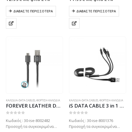
ετοιμοπαράδοτα στο
ετοιμοπαράδοτα στο
κατάστημα μας . Μόνο με
κατάστημα μας . Μόνο με
ΔΙΑΒΆΣΤΕ ΠΕΡΙΣΣΌΤΕΡΑ
ΔΙΑΒΆΣΤΕ ΠΕΡΙΣΣΌΤΕΡΑ
παραγγελία. Τηλεφωνήστε για
παραγγελία. Τηλεφωνήστε για
πιο σίγουρα στο: 2102799890
πιο σίγουρα στο: 2102799890
ΚΑΛΩΔΙΑ-DATA CABLES
,
ΦΟΡΤΙΣΗ-ΚΑΛΩΔΙΑ
ΚΑΛΩΔΙΑ-DATA CABLES
,
ΦΟΡΤΙΣΗ-ΚΑΛΩΔΙΑ
FOREVER LEATHER DATA CABLE MICRO USB 1m black
iS DATA CABLE 3 in 1 MICRO USB/TYPE C/LIGHTNING 1m black
0
out of 5
0
out of 5
Κωδικός : 30-ise-8002482
Κωδικός : 30-ise-8001376
Προσοχή τα συγκεκριμένα
Προσοχή τα συγκεκριμένα