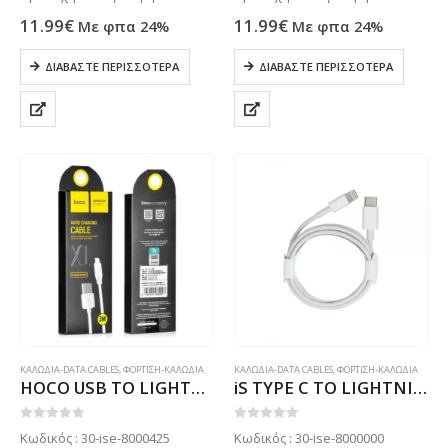
προϊόντα συνήθως δεν είναι
προϊόντα συνήθως δεν είναι
11.99
€
11.99
€
Με φπα 24%
Με φπα 24%
ετοιμοπαράδοτα στο
ετοιμοπαράδοτα στο
κατάστημα μας . Μόνο με
κατάστημα μας . Μόνο με
ΔΙΑΒΆΣΤΕ ΠΕΡΙΣΣΌΤΕΡΑ
ΔΙΑΒΆΣΤΕ ΠΕΡΙΣΣΌΤΕΡΑ
παραγγελία. Τηλεφωνήστε για
παραγγελία. Τηλεφωνήστε για
πιο σίγουρα στο: 2102799890
πιο σίγουρα στο: 2102799890
ΚΑΛΩΔΙΑ-DATA CABLES
,
ΦΟΡΤΙΣΗ-ΚΑΛΩΔΙΑ
ΚΑΛΩΔΙΑ-DATA CABLES
,
ΦΟΡΤΙΣΗ-ΚΑΛΩΔΙΑ
HOCO USB TO LIGHTNING DATA CABLE 1m white
iS TYPE C TO LIGHTNING DATA CABLE 1m white
0
out of 5
0
out of 5
Κωδικός : 30-ise-8000425
Κωδικός : 30-ise-8000000