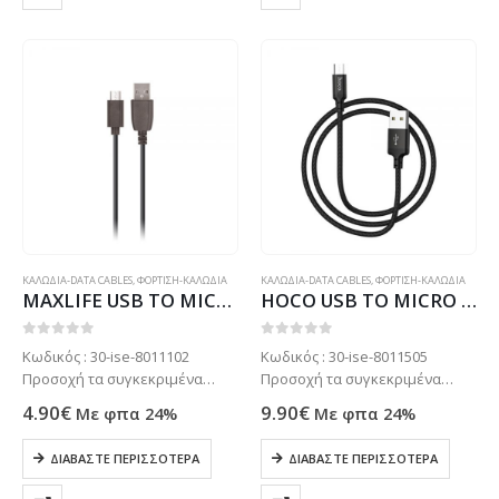
ΚΑΛΩΔΙΑ-DATA CABLES
,
ΦΟΡΤΙΣΗ-ΚΑΛΩΔΙΑ
ΚΑΛΩΔΙΑ-DATA CABLES
,
ΦΟΡΤΙΣΗ-ΚΑΛΩΔΙΑ
MAXLIFE USB TO MICRO USB DATA CABLE 1m 2A black
HOCO USB TO MICRO USB DATA CABLE 1m SPEED X14 black
0
out of 5
0
out of 5
Κωδικός : 30-ise-8011102
Κωδικός : 30-ise-8011505
Προσοχή τα συγκεκριμένα
Προσοχή τα συγκεκριμένα
προϊόντα συνήθως δεν είναι
προϊόντα συνήθως δεν είναι
4.90
€
9.90
€
Με φπα 24%
Με φπα 24%
ετοιμοπαράδοτα στο
ετοιμοπαράδοτα στο
κατάστημα μας . Μόνο με
κατάστημα μας . Μόνο με
ΔΙΑΒΆΣΤΕ ΠΕΡΙΣΣΌΤΕΡΑ
ΔΙΑΒΆΣΤΕ ΠΕΡΙΣΣΌΤΕΡΑ
παραγγελία. Τηλεφωνήστε για
παραγγελία. Τηλεφωνήστε για
πιο σίγουρα στο: 2102799890
πιο σίγουρα στο: 2102799890