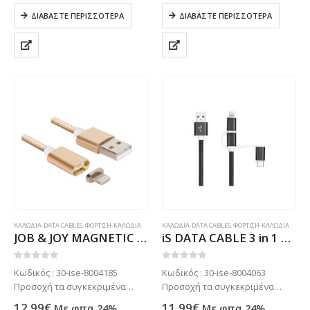
κατάστημα μας . Μόνο με
κατάστημα μας . Μόνο με
ΔΙΑΒΆΣΤΕ ΠΕΡΙΣΣΌΤΕΡΑ
ΔΙΑΒΆΣΤΕ ΠΕΡΙΣΣΌΤΕΡΑ
παραγγελία. Τηλεφωνήστε για
παραγγελία. Τηλεφωνήστε για
πιο σίγουρα στο: 2102799890
πιο σίγουρα στο: 2102799890
ΚΑΛΩΔΙΑ-DATA CABLES
,
ΦΟΡΤΙΣΗ-ΚΑΛΩΔΙΑ
ΚΑΛΩΔΙΑ-DATA CABLES
,
ΦΟΡΤΙΣΗ-ΚΑΛΩΔΙΑ
JOB & JOY MAGNETIC DATA CABLE LIGHTING 1m gold
iS DATA CABLE 3 in 1 LACE MICRO USB/TYPE C/LIGHTNING black
0
out of 5
0
out of 5
Κωδικός : 30-ise-8004185
Κωδικός : 30-ise-8004063
Προσοχή τα συγκεκριμένα
Προσοχή τα συγκεκριμένα
προϊόντα συνήθως δεν είναι
προϊόντα συνήθως δεν είναι
12.99
€
11.99
€
Με φπα 24%
Με φπα 24%