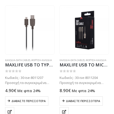
ΚΑΛΩΔΙΑ-DATA CABLES
,
ΦΟΡΤΙΣΗ-ΚΑΛΩΔΙΑ
ΚΑΛΩΔΙΑ-DATA CABLES
,
ΦΟΡΤΙΣΗ-ΚΑΛΩΔΙΑ
MAXLIFE USB TO TYPE C DATA CABLE 1m 2A black
MAXLIFE USB TO MICRO USB | TYPE C | LIGHTNING DATA CABLE 1m 2.1A grey
0
out of 5
0
out of 5
Κωδικός : 30-ise-8011207
Κωδικός : 30-ise-8011204
Προσοχή τα συγκεκριμένα
Προσοχή τα συγκεκριμένα
προϊόντα συνήθως δεν είναι
προϊόντα συνήθως δεν είναι
4.90
€
8.90
€
Με φπα 24%
Με φπα 24%
ετοιμοπαράδοτα στο
ετοιμοπαράδοτα στο
κατάστημα μας . Μόνο με
κατάστημα μας . Μόνο με
ΔΙΑΒΆΣΤΕ ΠΕΡΙΣΣΌΤΕΡΑ
ΔΙΑΒΆΣΤΕ ΠΕΡΙΣΣΌΤΕΡΑ
παραγγελία. Τηλεφωνήστε για
παραγγελία. Τηλεφωνήστε για
πιο σίγουρα στο: 2102799890
πιο σίγουρα στο: 2102799890