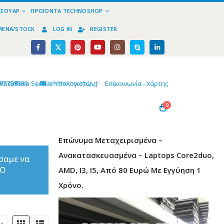
ΕΣΟΥΆΡ
ΠΡΟΪΌΝΤΑ TECHNOSHOP
ΜΈΝΑ/STOCK
LOG IN
REGISTER
02799890
|
info@technoshop,gr
|
Υπεύθυνο Service Υπολογιστών
|
Επικοινωνία - Χάρτης
0
Επώνυμα Μεταχειρισμένα –
Ανακατασκευασμένα – Laptops Core2duo,
σαμε να
ΤΟ
AMD, I3, I5, Από 80 Ευρώ Με Εγγύηση 1
Χρόνο.