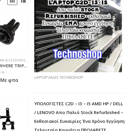
ON
ACTION CAM ACCESSORIES
,
SPORT & ACTION
EVERYWHERE TRIPOD MOUNT ADAPTER 1/4 inch
LAPTOP SALES TECHNOSHOP
 5
Με φπα
ΥΠΟΛΟΓΙΣΤΕΣ C2D – I3 – I5 AMD HP / DELL
/ LENOVO Απο Παλιό Stock Refurbished –
Εκθεσιακοί Ευκαιρίες Ένα Χρόνο Εγγύηση
Τελευταία Κομμάτια ΠΡΟΛΑΒΕΤΕ