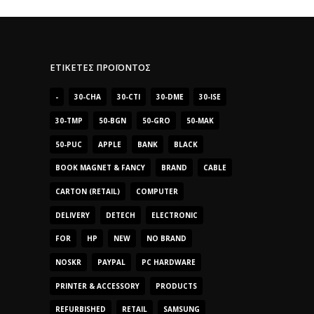
ΕΤΙΚΈΤΕΣ ΠΡΟΪΌΝΤΟΣ
-
30-CHA
30-CTI
30-DME
30-ISE
30-TMP
50-BGN
50-GRO
50-MAK
50-PUC
APPLE
BANK
BLACK
BOOK MAGNET & FANCY
BRAND
CABLE
CARTON (RETAIL)
COMPUTER
DELIVERY
DETECH
ELECTRONIC
FOR
HP
NEW
NO BRAND
NOSKR
PAYPAL
PC HARDWARE
PRINTER & ACCESSORY
PRODUCTS
REFURBISHED
RETAIL
SAMSUNG