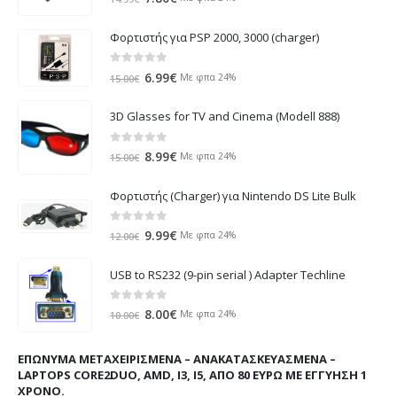
price
τρέχουσα
was:
τιμή
Φορτιστής για PSP 2000, 3000 (charger)
14.99€.
είναι:
7.80€.
0
out of 5
Original
Η
6.99
€
Με φπα 24%
15.00
€
price
τρέχουσα
was:
τιμή
3D Glasses for TV and Cinema (Modell 888)
15.00€.
είναι:
6.99€.
0
out of 5
Original
Η
8.99
€
Με φπα 24%
15.00
€
price
τρέχουσα
was:
τιμή
Φορτιστής (Charger) για Nintendo DS Lite Bulk
15.00€.
είναι:
8.99€.
0
out of 5
Original
Η
9.99
€
Με φπα 24%
12.00
€
price
τρέχουσα
was:
τιμή
USB to RS232 (9-pin serial ) Adapter Techline
12.00€.
είναι:
9.99€.
0
out of 5
Original
Η
8.00
€
Με φπα 24%
10.00
€
price
τρέχουσα
was:
τιμή
ΕΠΏΝΥΜΑ ΜΕΤΑΧΕΙΡΙΣΜΈΝΑ – ΑΝΑΚΑΤΑΣΚΕΥΑΣΜΈΝΑ –
10.00€.
είναι:
LAPTOPS CORE2DUO, AMD, I3, I5, ΑΠΌ 80 ΕΥΡΏ ΜΕ ΕΓΓΎΗΣΗ 1
8.00€.
ΧΡΌΝΟ.