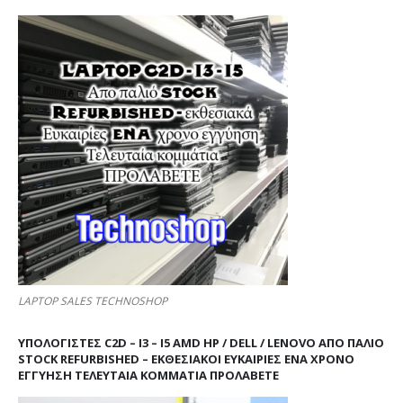
LAPTOP SALES TECHNOSHOP
ΥΠΟΛΟΓΙΣΤΕΣ C2D – I3 – I5 AMD HP / DELL / LENOVO ΑΠΟ ΠΑΛΙΌ
STOCK REFURBISHED – ΕΚΘΕΣΙΑΚΟΊ ΕΥΚΑΙΡΊΕΣ ΈΝΑ ΧΡΌΝΟ
ΕΓΓΎΗΣΗ ΤΕΛΕΥΤΑΊΑ ΚΟΜΜΆΤΙΑ ΠΡΟΛΑΒΕΤΕ