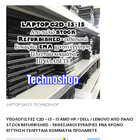
LAPTOP SALES TECHNOSHOP
ΥΠΟΛΟΓΙΣΤΕΣ C2D – I3 – I5 AMD HP / DELL / LENOVO ΑΠΟ ΠΑΛΙΌ
STOCK REFURBISHED – ΕΚΘΕΣΙΑΚΟΊ ΕΥΚΑΙΡΊΕΣ ΈΝΑ ΧΡΌΝΟ
ΕΓΓΎΗΣΗ ΤΕΛΕΥΤΑΊΑ ΚΟΜΜΆΤΙΑ ΠΡΟΛΑΒΕΤΕ