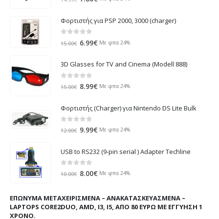
price
τρέχουσα
was:
τιμή
Φορτιστής για PSP 2000, 3000 (charger)
14.99€.
είναι:
7.80€.
0
out of 5
Original
Η
6.99
€
Με φπα 24%
15.00
€
price
τρέχουσα
was:
τιμή
3D Glasses for TV and Cinema (Modell 888)
15.00€.
είναι:
6.99€.
0
out of 5
Original
Η
8.99
€
Με φπα 24%
15.00
€
price
τρέχουσα
was:
τιμή
Φορτιστής (Charger) για Nintendo DS Lite Bulk
15.00€.
είναι:
8.99€.
0
out of 5
Original
Η
9.99
€
Με φπα 24%
12.00
€
price
τρέχουσα
was:
τιμή
USB to RS232 (9-pin serial ) Adapter Techline
12.00€.
είναι:
9.99€.
0
out of 5
Original
Η
8.00
€
Με φπα 24%
10.00
€
price
τρέχουσα
was:
τιμή
ΕΠΏΝΥΜΑ ΜΕΤΑΧΕΙΡΙΣΜΈΝΑ – ΑΝΑΚΑΤΑΣΚΕΥΑΣΜΈΝΑ –
10.00€.
είναι:
LAPTOPS CORE2DUO, AMD, I3, I5, ΑΠΌ 80 ΕΥΡΏ ΜΕ ΕΓΓΎΗΣΗ 1
8.00€.
ΧΡΌΝΟ.