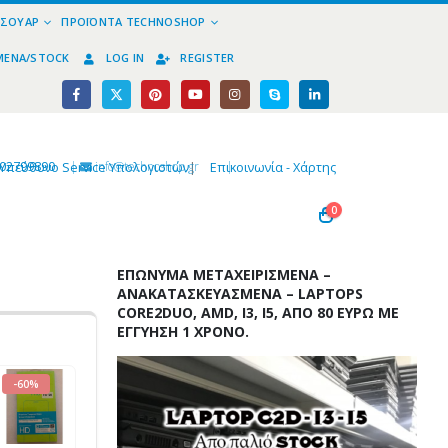
ΕΣΟΥΆΡ
ΠΡΟΪΌΝΤΑ TECHNOSHOP
ΜΈΝΑ/STOCK
LOG IN
REGISTER
02799890
|
info@technoshop,gr
|
Υπεύθυνο Service Υπολογιστών
|
Επικοινωνία - Χάρτης
0
ΕΠΏΝΥΜΑ ΜΕΤΑΧΕΙΡΙΣΜΈΝΑ –
ΑΝΑΚΑΤΑΣΚΕΥΑΣΜΈΝΑ – LAPTOPS
CORE2DUO, AMD, I3, I5, ΑΠΌ 80 ΕΥΡΏ ΜΕ
ΕΓΓΎΗΣΗ 1 ΧΡΌΝΟ.
-60%