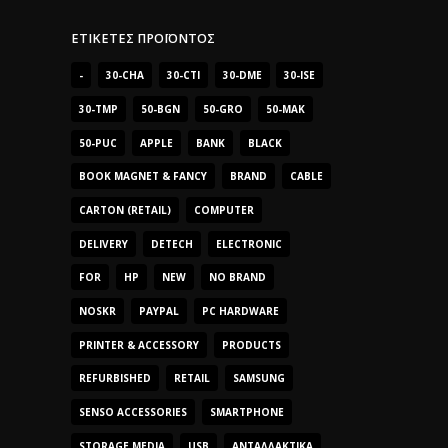
ΕΤΙΚΈΤΕΣ ΠΡΟΪΌΝΤΟΣ
-
30-CHA
30-CTI
30-DME
30-ISE
30-TMP
50-BGN
50-GRO
50-MAK
50-PUC
APPLE
BANK
BLACK
BOOK MAGNET & FANCY
BRAND
CABLE
CARTON (RETAIL)
COMPUTER
DELIVERY
DETECH
ELECTRONIC
FOR
HP
NEW
NO BRAND
NOSKR
PAYPAL
PC HARDWARE
PRINTER & ACCESSORY
PRODUCTS
REFURBISHED
RETAIL
SAMSUNG
SENSO ACCESSORIES
SMARTPHONE
STORAGE MEDIA
USB
ΑΝΤΑΛΛΑΚΤΙΚΆ