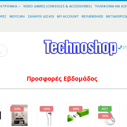
ΕΚΤΡΟΝΙΚΆ
VIDEO GAMES (CONSOLES & ACCESSORIES)
ΤΗΛΕΦΩΝΊΑ ΚΑΙ ΑΞ
ΟΡΕΣ
ΜΟΥΣΙΚΉ
ΣΚΛΗΡΟΊ ΔΊΣΚΟΙ
MY ACCOUNT
REFURBISHED
ΜΕΤΑΧΕΙΡΙΣ
21
Προσφορές
Εβδομάδος
-50%
-44%
-60%
HOT
-38%