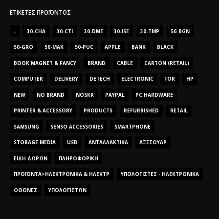
ΕΤΙΚΈΤΕΣ ΠΡΟΪΌΝΤΟΣ
-
30-CHA
30-CTI
30-DME
30-ISE
30-TMP
50-BGN
50-GRO
50-MAK
50-PUC
APPLE
BANK
BLACK
BOOK MAGNET & FANCY
BRAND
CABLE
CARTON (RETAIL)
COMPUTER
DELIVERY
DETECH
ELECTRONIC
FOR
HP
NEW
NO BRAND
NOSKR
PAYPAL
PC HARDWARE
PRINTER & ACCESSORY
PRODUCTS
REFURBISHED
RETAIL
SAMSUNG
SENSO ACCESSORIES
SMARTPHONE
STORAGE MEDIA
USB
ΑΝΤΑΛΛΑΚΤΙΚΆ
ΑΞΕΣΟΥΆΡ
ΕΊΔΗ ΔΏΡΩΝ
ΠΛΗΡΟΦΟΡΙΚΉ
ΠΡΟΪΌΝΤΑ>ΗΛΕΚΤΡΟΝΙΚΆ & ΗΛΕΚΤΡ
ΥΠΟΛΟΓΙΣΤΈΣ - ΗΛΕΚΤΡΟΝΙΚΆ
ΟΘΌΝΕΣ
ΥΠΟΛΟΓΙΣΤΏΝ