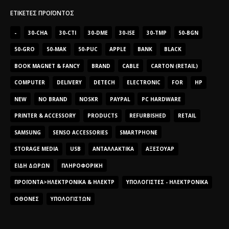
ΕΤΙΚΈΤΕΣ ΠΡΟΪΌΝΤΟΣ
-
30-CHA
30-CTI
30-DME
30-ISE
30-TMP
50-BGN
50-GRO
50-MAK
50-PUC
APPLE
BANK
BLACK
BOOK MAGNET & FANCY
BRAND
CABLE
CARTON (RETAIL)
COMPUTER
DELIVERY
DETECH
ELECTRONIC
FOR
HP
NEW
NO BRAND
NOSKR
PAYPAL
PC HARDWARE
PRINTER & ACCESSORY
PRODUCTS
REFURBISHED
RETAIL
SAMSUNG
SENSO ACCESSORIES
SMARTPHONE
STORAGE MEDIA
USB
ΑΝΤΑΛΛΑΚΤΙΚΆ
ΑΞΕΣΟΥΆΡ
ΕΊΔΗ ΔΏΡΩΝ
ΠΛΗΡΟΦΟΡΙΚΉ
ΠΡΟΪΌΝΤΑ>ΗΛΕΚΤΡΟΝΙΚΆ & ΗΛΕΚΤΡ
ΥΠΟΛΟΓΙΣΤΈΣ - ΗΛΕΚΤΡΟΝΙΚΆ
ΟΘΌΝΕΣ
ΥΠΟΛΟΓΙΣΤΏΝ