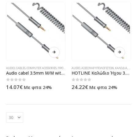
AUDIO
,
CABLES
,
COMPUTER ACESSORIES
,
ΠΡΟΪΌΝΤΑ ΠΛΗΡΟΦΟΡΙΚΉΣ - ΚΙΝΗΤΉΣ ΤΗΛΕΦΩΝΊΑΣ - ΗΛΕΚΤΡΟΝΙΚΆ
AUDIO
,
ΑΞΕΣΟΥΆΡ ΥΠΟΛΟΓΙΣΤΏΝ
,
ΚΑΛΏΔΙΑ
,
ΠΡΟΪΌ
Audio cabel 3.5mm M/M with microphone, No brand elastic HOTLINE 25cm -18234
HOTLINE Καλώδιο Ήχου 3.5mm Μ/Μ, 25cm με Μικρόφωνο, ελαστικό, ΟΕΜ – 18234
0
out of 5
0
out of 5
14.07
€
24.22
€
Με φπα 24%
Με φπα 24%