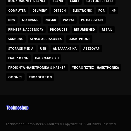
BOOK MAGNET & FANCY
BRAND
CABLE
CARTON (RETAIL)
COMPUTER
DELIVERY
DETECH
ELECTRONIC
FOR
HP
NEW
NO BRAND
NOSKR
PAYPAL
PC HARDWARE
PRINTER & ACCESSORY
PRODUCTS
REFURBISHED
RETAIL
SAMSUNG
SENSO ACCESSORIES
SMARTPHONE
STORAGE MEDIA
USB
ΑΝΤΑΛΛΑΚΤΙΚΆ
ΑΞΕΣΟΥΆΡ
ΕΊΔΗ ΔΏΡΩΝ
ΠΛΗΡΟΦΟΡΙΚΉ
ΠΡΟΪΌΝΤΑ>ΗΛΕΚΤΡΟΝΙΚΆ & ΗΛΕΚΤΡ
ΥΠΟΛΟΓΙΣΤΈΣ - ΗΛΕΚΤΡΟΝΙΚΆ
ΟΘΌΝΕΣ
ΥΠΟΛΟΓΙΣΤΏΝ
Technoshop Computers & Gadgets © Copyright 2016. All Rights Reserved.