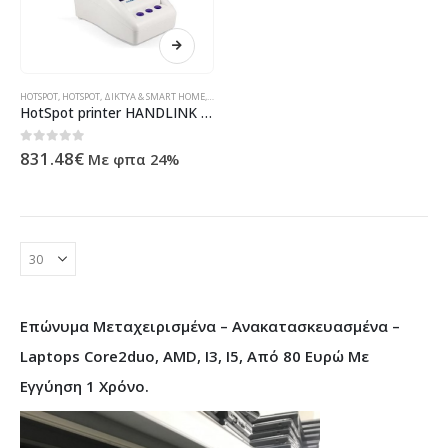
HOTSPOT
,
HOTSPOT
,
ΔΊΚΤΥΑ & SMART HOME
,
ΔΙΚΤΥΑΚΆ BUSINESS
,
ΔΙΚΤΥΑΚΆ BUSINESS
HotSpot printer HANDLINK WG-500PM με MicroTik RouterOS
0
out of 5
831.48
€
Με φπα 24%
Επώνυμα Μεταχειρισμένα – Ανακατασκευασμένα –
Laptops Core2duo, AMD, I3, I5, Από 80 Ευρώ Με
Εγγύηση 1 Χρόνο.