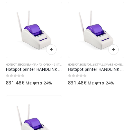
HOTSPOT
,
ΠΡΟΪΌΝΤΑ>ΠΛΗΡΟΦΟΡΙΚΉ>ΔΙΚΤΥΑΚΆ & SMART HOME>HOTSPOT
HOTSPOT
,
HOTSPOT
,
ΔΊΚΤΥΑ & SMART HOME
,
ΔΙΚΤ
HotSpot printer HANDLINK WG-500PM με MicroTik RouterOS ( 63136 )
HotSpot printer HANDLINK WG-500P
0
out of 5
0
out of 5
831.48
€
831.48
€
Με φπα 24%
Με φπα 24%