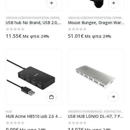
USB HUB
,
ΑΞΕΣΟΥΆΡ ΥΠΟΛΟΓΙΣΤΏΝ
,
ΠΕΡΙΦΕΡΕΙΑΚΆ ΥΠΟΛΟΓΙΣΤΏΝ
USB HUB
,
ΑΞΕΣΟΥΆΡ ΥΠΟΛΟΓΙΣΤΏΝ
,
ΠΡΟΪΌΝΤΑ ΠΛΗΡΟΦΟΡΙΚΉΣ - ΚΙΝ
,
ΠΕΡΙΦΕΡΕΙΑΚΆ ΥΠΟΛΟΓΙΣΤΏΝ
USB hub No Brand, USB 2.0, 4 θύρες, Stand, Μαύρο – 12058
Mouse Bungee, Dragon War, GHW-001, Hub USB, μαύρο – 14911
0
out of 5
0
out of 5
11.55
€
51.01
€
Με φπα 24%
Με φπα 24%
HUB
ΠΡΟΪΌΝΤΑ ΠΛΗΡΟΦΟΡΙΚΉΣ - ΚΙΝΗΤΉΣ ΤΗΛΕΦΩΝΊΑΣ - ΗΛΕΚΤΡΟΝΙΚΆ
HUB Acme HB510 usb 2.0 4 Θυρες
USB HUB LDNIO DL-H7, 7 Port – 12040
0
out of 5
0
out of 5
0.00
€
14.07
€
Με φπα 24%
Με φπα 24%