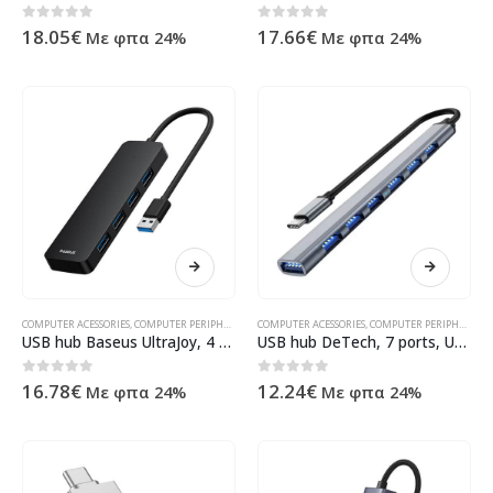
0
out of 5
0
out of 5
18.05
€
17.66
€
Με φπα 24%
Με φπα 24%
COMPUTER ACESSORIES
,
COMPUTER PERIPHERALS
,
USB HUB
COMPUTER ACESSORIES
,
ΠΡΟΪΌΝΤΑ ΠΛΗΡΟΦΟΡΙΚΉΣ - ΚΙΝΗΤΉΣ 
,
COMPUTER PERIPHERALS
,
USB hub Baseus UltraJoy, 4 Port, USB to 4xUSB 3.0, 0.15m, Black – 12073
USB hub DeTech, 7 ports, USB-C to 7xUSB3.0, Gray – 17850
0
out of 5
0
out of 5
16.78
€
12.24
€
Με φπα 24%
Με φπα 24%