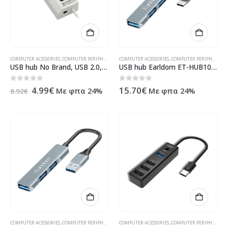
COMPUTER ACESSORIES
,
COMPUTER PERIPHERALS
,
USB HUB
COMPUTER ACESSORIES
,
ΠΡΟΪΌΝΤΑ ΠΛΗΡΟΦΟΡΙΚΉΣ - ΚΙΝΗΤΉΣ 
,
COMPUTER PERIPHERALS
,
USB hub No Brand, USB 2.0, 4 Ports, White – 12055
USB hub Earldom ET-HUB10, Type-C, 3 Ports, USB 3.0, Gray – 40217
Original
Η
0
out of 5
0
out of 5
4.99
€
15.70
€
Με φπα 24%
Με φπα 24%
8.92
€
price
τρέχουσα
was:
τιμή
8.92€.
είναι:
4.99€.
COMPUTER ACESSORIES
,
COMPUTER PERIPHERALS
,
USB HUB
COMPUTER ACESSORIES
,
ΠΡΟΪΌΝΤΑ ΠΛΗΡΟΦΟΡΙΚΉΣ - ΚΙΝΗΤΉΣ 
,
COMPUTER PERIPHERALS
,