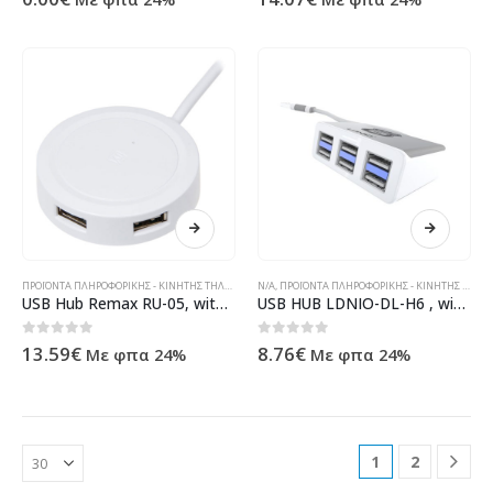
ΠΡΟΪΌΝΤΑ ΠΛΗΡΟΦΟΡΙΚΉΣ - ΚΙΝΗΤΉΣ ΤΗΛΕΦΩΝΊΑΣ - ΗΛΕΚΤΡΟΝΙΚΆ
N/A
,
ΠΡΟΪΌΝΤΑ ΠΛΗΡΟΦΟΡΙΚΉΣ - ΚΙΝΗΤΉΣ ΤΗΛΕΦΩΝΊΑΣ - ΗΛΕΚΤΡΟΝΙΚΆ
USB Hub Remax RU-05, with 3 port, White – 14324
USB HUB LDNIO-DL-H6 , with 6 port – 12047
0
out of 5
0
out of 5
13.59
€
8.76
€
Με φπα 24%
Με φπα 24%
1
2