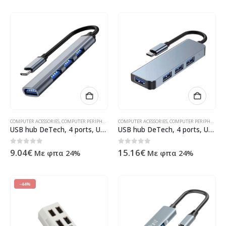
COMPUTER ACESSORIES
,
COMPUTER PERIPHERALS
,
USB HUB
COMPUTER ACESSORIES
,
ΠΡΟΪΌΝΤΑ ΠΛΗΡΟΦΟΡΙΚΉΣ - ΚΙΝΗΤΉΣ 
,
COMPUTER PERIPHERALS
,
USB hub DeTech, 4 ports, USB-C to 4xUSB3.0, Gray – 17847
USB hub DeTech, 4 ports, USB-C to 3xUSB2.0, 1xUSB3.0, Gray – 17849
0
out of 5
0
out of 5
9.04
€
15.16
€
Με φπα 24%
Με φπα 24%
-44%