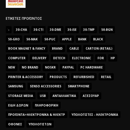
ΕΤΙΚΈΤΕΣ ΠΡΟΪΌΝΤΟΣ
-
30-CHA
30-CTI
30-DME
30-ISE
30-TMP
50-BGN
50-GRO
50-MAK
50-PUC
APPLE
BANK
BLACK
BOOK MAGNET & FANCY
BRAND
CABLE
CARTON (RETAIL)
COMPUTER
DELIVERY
DETECH
ELECTRONIC
FOR
HP
NEW
NO BRAND
NOSKR
PAYPAL
PC HARDWARE
PRINTER & ACCESSORY
PRODUCTS
REFURBISHED
RETAIL
SAMSUNG
SENSO ACCESSORIES
SMARTPHONE
STORAGE MEDIA
USB
ΑΝΤΑΛΛΑΚΤΙΚΆ
ΑΞΕΣΟΥΆΡ
ΕΊΔΗ ΔΏΡΩΝ
ΠΛΗΡΟΦΟΡΙΚΉ
ΠΡΟΪΌΝΤΑ>ΗΛΕΚΤΡΟΝΙΚΆ & ΗΛΕΚΤΡ
ΥΠΟΛΟΓΙΣΤΈΣ - ΗΛΕΚΤΡΟΝΙΚΆ
ΟΘΌΝΕΣ
ΥΠΟΛΟΓΙΣΤΏΝ