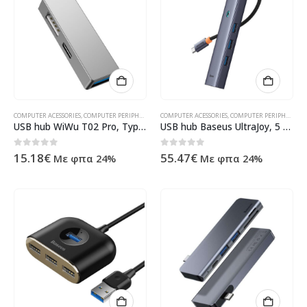
COMPUTER ACESSORIES
,
COMPUTER PERIPHERALS
,
USB HUB
COMPUTER ACESSORIES
,
ΠΡΟΪΌΝΤΑ ΠΛΗΡΟΦΟΡΙΚΉΣ - ΚΙΝΗΤΉΣ 
,
COMPUTER PERIPHERALS
,
USB hub WiWu T02 Pro, Type-C, 3 Ports, USB 3.0, Gray – 17755
USB hub Baseus UltraJoy, 5 Port, Type-C to 3xUSB 3.0, RJ45, PD, Gray – 12071
0
out of 5
0
out of 5
15.18
€
55.47
€
Με φπα 24%
Με φπα 24%