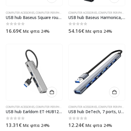
COMPUTER ACESSORIES
,
COMPUTER PERIPHERALS
,
USB HUB
COMPUTER ACESSORIES
,
ΠΡΟΪΌΝΤΑ ΠΛΗΡΟΦΟΡΙΚΉΣ - ΚΙΝΗΤΉΣ 
,
COMPUTER PERIPHERALS
,
USB hub Baseus Square round, 4 Port, 3xUSB 2.0, 1xUSB 3.0, 1.0m, Black – 12077
USB hub Baseus Harmonica, 5 Port, Type-C to 2xUSB 3.0, PD, TF, Micro SD, Gray – 12078
0
out of 5
0
out of 5
16.69
€
54.16
€
Με φπα 24%
Με φπα 24%
COMPUTER ACESSORIES
,
COMPUTER PERIPHERALS
,
USB HUB
COMPUTER ACESSORIES
,
ΠΡΟΪΌΝΤΑ ΠΛΗΡΟΦΟΡΙΚΉΣ - ΚΙΝΗΤΉΣ 
,
COMPUTER PERIPHERALS
,
USB hub Earldom ET-HUB12, USB 2.0, 5 Ports, Gray – 12069
USB hub DeTech, 7 ports, USB to 7xUSB3.0, Gray – 17848
0
out of 5
0
out of 5
13.31
€
12.24
€
Με φπα 24%
Με φπα 24%