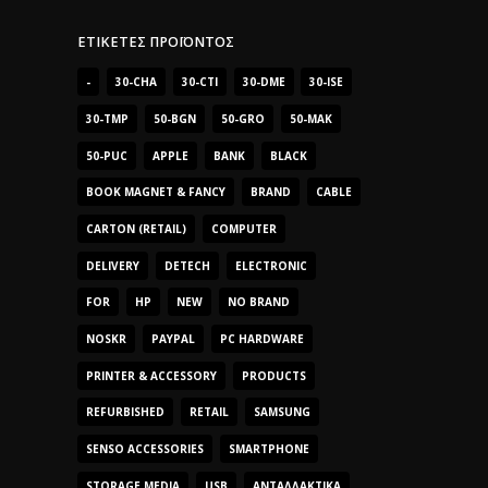
ΕΤΙΚΈΤΕΣ ΠΡΟΪΌΝΤΟΣ
-
30-CHA
30-CTI
30-DME
30-ISE
30-TMP
50-BGN
50-GRO
50-MAK
50-PUC
APPLE
BANK
BLACK
BOOK MAGNET & FANCY
BRAND
CABLE
CARTON (RETAIL)
COMPUTER
DELIVERY
DETECH
ELECTRONIC
FOR
HP
NEW
NO BRAND
NOSKR
PAYPAL
PC HARDWARE
PRINTER & ACCESSORY
PRODUCTS
REFURBISHED
RETAIL
SAMSUNG
SENSO ACCESSORIES
SMARTPHONE
STORAGE MEDIA
USB
ΑΝΤΑΛΛΑΚΤΙΚΆ