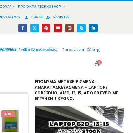
ΕΣΟΥΆΡ
ΠΡΟΪΌΝΤΑ TECHNOSHOP
ΜΈΝΑ/STOCK
LOG IN
REGISTER
02799890
|
info@technoshop,gr
|
Υπεύθυνο Service Υπολογιστών
|
Επικοινωνία - Χάρτης
0
ΕΠΏΝΥΜΑ ΜΕΤΑΧΕΙΡΙΣΜΈΝΑ –
ΑΝΑΚΑΤΑΣΚΕΥΑΣΜΈΝΑ – LAPTOPS
CORE2DUO, AMD, I3, I5, ΑΠΌ 80 ΕΥΡΏ ΜΕ
ΕΓΓΎΗΣΗ 1 ΧΡΌΝΟ.
-60%