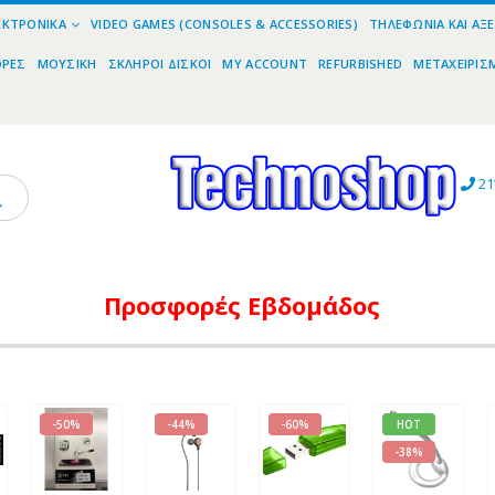
ΕΚΤΡΟΝΙΚΆ
VIDEO GAMES (CONSOLES & ACCESSORIES)
ΤΗΛΕΦΩΝΊΑ ΚΑΙ ΑΞ
ΟΡΕΣ
ΜΟΥΣΙΚΉ
ΣΚΛΗΡΟΊ ΔΊΣΚΟΙ
MY ACCOUNT
REFURBISHED
ΜΕΤΑΧΕΙΡΙΣ
21
Προσφορές
Εβδομάδος
-50%
-44%
-60%
HOT
-38%